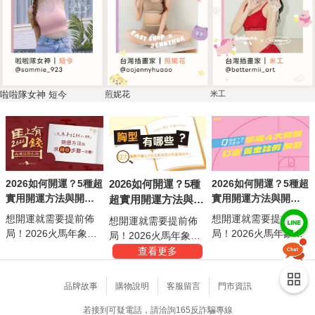
啦啦隊女神 短今
煎妮花
米工
2026如何開運？5種超
2026如何開運？5種
2026如何開運？5種超
實用開運方法與開運
實用開運方法與開運
超實用開運方法與開
小物，讓你火馬年財
小物，讓你火馬年財
運小物，讓你火馬年
想開運就需要提前佈
想開運就需要提前佈
想開運就需要提前佈
運、工作運、桃花運
運、工作運、桃花運
財運、工作運、桃花
局！2026火馬年象徵
局！2026火馬年象徵
局！2026火馬年象徵
旺旺來
旺旺來
運旺旺來
熱情與行動力，可掌
熱情與行動力，可掌
熱情與行動力，可掌
查看更多
握五行幸運色穿搭如
握五行幸運色穿搭如
握五行幸運色穿搭如
紅、金、紫色內衣，
紅、金、紫色內衣，
紅、金、紫色內衣，
品牌故事
購物說明
客服留言
門市資訊
搭配吉位擺放開運小
搭配吉位擺放開運小
搭配吉位擺放開運小
物，並注重規律作息
物，並注重規律作息
物，並注重規律作息
若接到可疑電話，請洽詢165反詐騙專線