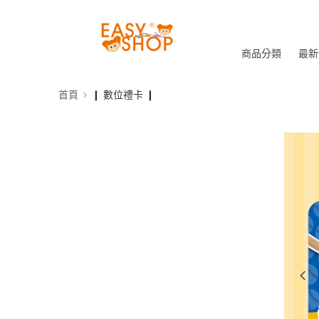
商品分類
最新
首頁
❙ 數位禮卡 ❙