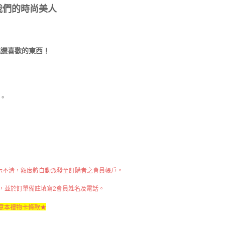
我們的時尚美人
挑選喜歡的東西！
。
示不清，額度將自動派發至訂購者之會員帳戶。
，並於訂單備註填寫2會員姓名及電話。
意本禮物卡條款★