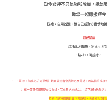
短今女神不只是啦啦隊員，她是
邀您一起應援短今
送禮，自用首選，讓自己或對方盡情地
商品內容
，無使用期限
923
點紅利點數
1點=$1，可折抵$1
注意事項
1. 下單時，
請務必於訂單備註填寫收贈者會員姓名及電話，若無備註或標
2.
單一面額僅限贈送1位會員，若需贈送2位以上，請下單時數量選2
禮物卡
購買前請詳閱下方說明，購買即視為同