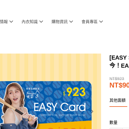
情報
內衣知識
購物資訊
會員專區
[EAS
今！EA
NT$923
NT$9
其他面額
數量