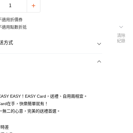
不適用折價券
不適用點數折抵
清除
紀錄
送方式
次付款
ASY EASY！EASY Card，送禮、自用兩相宜。
 Card在手，快樂簡單就有！
一無二的心意，完美的送禮首選。
零時差