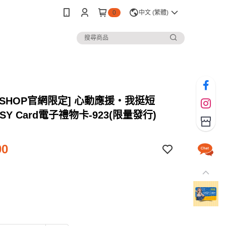
0
中文 (繁體)
Y SHOP官網限定] 心動應援・我挺短
SY Card電子禮物卡-923(限量發行)
00