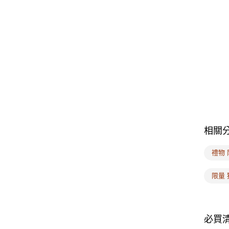
相關
禮物 
限量 
必買