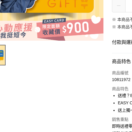
※ 本商品
※ 本商品
付款與運
付款方式
商品特色
信用卡一
商品編號
10811972
商品特色
運送方式
送禮？E
數位發送
EASY
免運費
送上獨
銷售重點
即時送禮