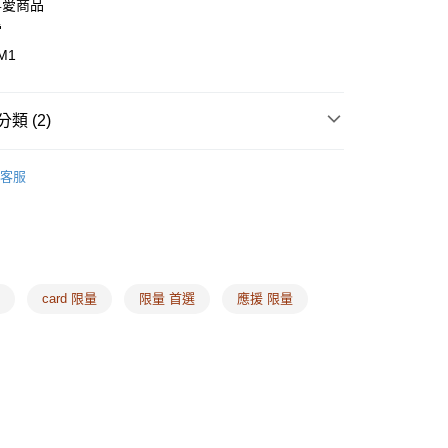
喜愛商品
雷
M1
類 (2)
 ❙
客服
牌好友 ❙ 短今❣️
物
card 限量
限量 首選
應援 限量