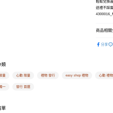
輕鬆兌換
送禮不踩
4300016_
商品相關分
❙ 數位禮卡
分享
❙ 2026品
分類
限量
心動 限量
禮物 發行
easy shop 禮物
心動 禮
獨一
發行 首選
清單