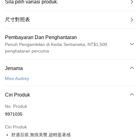
Sila pilih variasi produk.
尺寸對照表
Pembayaran Dan Penghantaran
Penuh Pengambilan di Kedai Serbaneka, NT$1,500
penghataran percuma
Kaedah Pembayaran
Jenama
Kad Kredit (Bayaran Penuh)
Miss Audrey
Pengambilan di Kedai Serbaneka
LINE Pay
Ciri Produk
Apple Pay
No. Produk
9971035
Easy Wallet
Ciri Produk
Google Pay
舒適百搭,無痕美臀,超輕盈著感