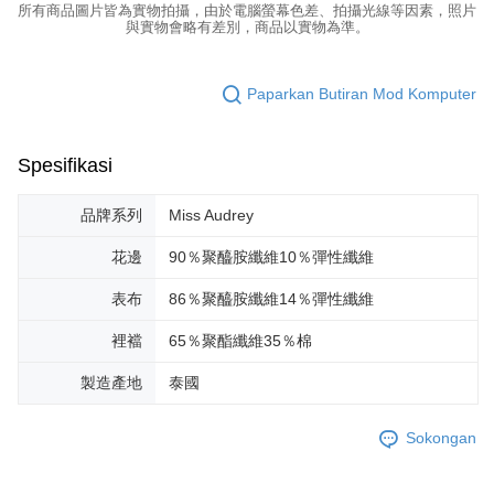
所有商品圖片皆為實物拍攝，由於電腦螢幕色差、拍攝光線等因素，照片
與實物會略有差別，商品以實物為準。
Paparkan Butiran Mod Komputer
Spesifikasi
品牌系列
Miss Audrey
花邊
90％聚醯胺纖維10％彈性纖維
表布
86％聚醯胺纖維14％彈性纖維
裡襠
65％聚酯纖維35％棉
製造產地
泰國
Sokongan