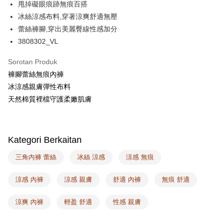
PXPay Plus
甩掉礙眼痕跡無痕百搭
冰絲涼感布料,穿著涼爽舒適無壓
Plus PAY
蕾絲褲腳,穿出美麗臀線性感加分
AFTEE
3808302_VL
Deskripsi
Pertama, Mengenai Perkhidmatan AFTEE Beli Sekarang Bayar Kemudian
Sorotan Produk
Pemindahan ATM
1. Dengan memilih AFTEE sebagai kaedah pembayaran, mesej
褲腳蕾絲無痕內褲
pengesahan AFTEE akan muncul.
冰涼感親膚彈性布料
2. Anda boleh meneruskan pembayaran selepas pengesahan SMS.
Pilihan Penghantaran
3. Tiada bayaran diperlukan apabila pesanan disahkan. Produk akan
天然棉質裡檔守護柔嫩肌膚
dihantar ke alamat yang ditetapkan.
全家取付
4. Setelah pesanan disahkan, anda akan menerima SMS pembayaran
NT$100/pesanan | Penghantaran percuma untuk pesanan
manakala ahli aplikasi akan menerima pemberitahuan tolak aplikasi
NT$1,500 atau lebih
AFTEE.
Kategori Berkaitan
5. Tiada bayaran diperlukan apabila anda menerima produk. Sila buat
pembayaran di empat kedai serbaneka utama, ATM atau perbankan
付款後全家取貨
三角內褲 蕾絲
冰絲 涼感
涼感 無痕
dalam talian dengan SMS pembayaran atau pemberitahuan tolak aplikasi
NT$100/pesanan | Penghantaran percuma untuk pesanan
AFTEE.
NT$1,500 atau lebih
涼感 內褲
涼感 親膚
舒適 內褲
無痕 舒適
Sila ambil perhatian bahawa tempoh pembayaran adalah 14 hari. Walau
7-11取付
bagaimanapun, bagi mereka yang telah memuat turun Aplikasi AFTEE
涼爽 內褲
輕盈 舒適
性感 親膚
dan mendaftar sebagai ahli AFTEE boleh menikmati tempoh pembayaran
NT$100/pesanan | Penghantaran percuma untuk pesanan
sehingga 45 hari.
NT$1,500 atau lebih