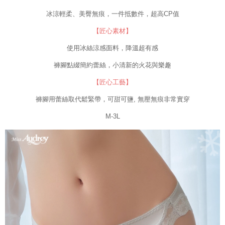
Jumlah yang diperakui untuk pengguna kali pertama yang lulus
冰涼輕柔、美臀無痕，一件抵數件，超高CP值
kelulusan boleh sehingga NT$10,000. Jika pengguna tidak membuat
pembayaran dalam tempoh tersebut, yuran pembayaran lewat sebanyak
【匠心素材】
20% setahun akan dikenakan. Pengguna bawah umur dikehendaki
mendapatkan kebenaran daripada ibu bapa atau penjaga yang sah
使用冰絲涼感面料，降溫超有感
untuk menggunakan AFTEE.
褲腳點綴簡約蕾絲，小清新的火花與樂趣
Sila hubungi NP Taiwan Inc. di
cs_tw@netprotections.co.jp
jika anda
mempunyai sebarang kebimbangan mengenai pemprosesan dan
【匠心工藝】
penggunaan pada data peribadi. Jika anda tidak bersetuju dengan data
褲腳用蕾絲取代鬆緊帶，可甜可鹽, 無壓無痕非常實穿
peribadi yang disenaraikan seperti di atas akan dikumpul dan digunakan
oleh AFTEE, sila jangan gunakan perkhidmatan ini.
M-3L