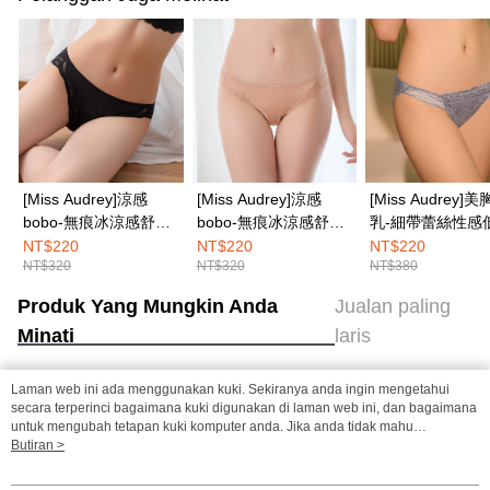
[Miss Audrey]涼感
[Miss Audrey]涼感
[Miss Audrey]
bobo-無痕冰涼感舒適
bobo-無痕冰涼感舒適
乳-細帶蕾絲性感
親膚三角內褲-自信黑
親膚三角內褲-裸感膚
三角內褲-迷人灰
NT$220
NT$220
NT$220
NT$320
NT$320
NT$380
Produk Yang Mungkin Anda
Jualan paling
Minati
laris
Laman web ini ada menggunakan kuki. Sekiranya anda ingin mengetahui
Tag Popular
secara terperinci bagaimana kuki digunakan di laman web ini, dan bagaimana
untuk mengubah tetapan kuki komputer anda. Jika anda tidak mahu
menggunakan kuki di komputer anda, sila rujuk penerangan mengenai kuki.
Butiran >
Dasar Privasi
Laman web ini ada menggunakan kuki. Sekiranya anda ingin
mengetahui secara terperinci bagaimana kuki digunakan di laman web ini,