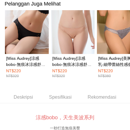
Pelanggan Juga Melihat
Tempoh pembayaran dikira dari masa kedai meminta pembayaran anda,
付款後7-11取貨
ditambah dengan bilangan hari yang boleh dilanjutkan oleh AFTEE. Anda
boleh melanjutkan tempoh pembayaran anda sebelum anda menerima
NT$100/pesanan | Penghantaran percuma untuk pesanan
pesanan. Walau bagaimanapun, tiada jaminan bahawa anda boleh
NT$1,500 atau lebih
menerima pesanan anda semasa tempoh pembayaran (cth.: produk
prapesanan atau produk yang mungkin mengambil masa yang lebih
宅配
lama untuk dihantar). Oleh itu, anda dikehendaki membuat pembayaran
kepada AFTEE dalam tempoh sama ada anda menerima pesanan.
NT$100/pesanan | Penghantaran percuma untuk pesanan
NT$1,500 atau lebih
Kedua, Sekatan Pembayaran
1. Jumlah yang diperakui untuk pengguna kali pertama boleh sehingga
[Miss Audrey]涼感
[Miss Audrey]涼感
[Miss Audrey]
EASY SHOP門市速取
NT$10,000. Amaun diperakui sebenar yang diluluskan akan berdasarkan
bobo-無痕冰涼感舒適
bobo-無痕冰涼感舒適
乳-細帶蕾絲性感
keputusan pensijilan dan semakan oleh AFTEE.
Penghantaran percuma
親膚三角內褲-自信黑
親膚三角內褲-裸感膚
三角內褲-迷人灰
NT$220
NT$220
NT$220
2. Amaun perbelanjaan minimum mestilah lebih besar daripada NT$20.
NT$320
NT$320
NT$380
3. Pada masa ini hanya tersedia untuk ahli Taiwan.
Penghantaran ke luar negara
Kadar Penghantaran
Ketiga, Syarat Perkhidmatan
Perkhidmatan AFTEE Beli Sekarang Bayar Kemudian disediakan oleh NP
Deskripsi
Spesifikasi
Rekomendasi
Taiwan, Inc. dan AFTEE akan membuat bil kepada pengguna. AFTEE
akan menggunakan data peribadi yang dikumpul (termasuk nama
pembeli, no. telefon, nama penerima, no. telefon, alamat penerima) untuk
penggunaan perkhidmatan. Sila rujuk kepada "Penyata Pengumpulan
涼感bobo，天生美波系列
Data Peribadi, Pemprosesan, Penggunaan"
(https://aftee.tw/privacypolicy/
) untuk maklumat lanjut.
一秒打造無痕美臀