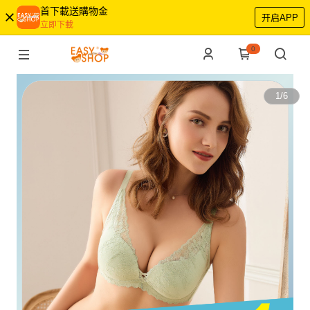
首下載送購物金
开启APP
立即下載
0
1
/
6