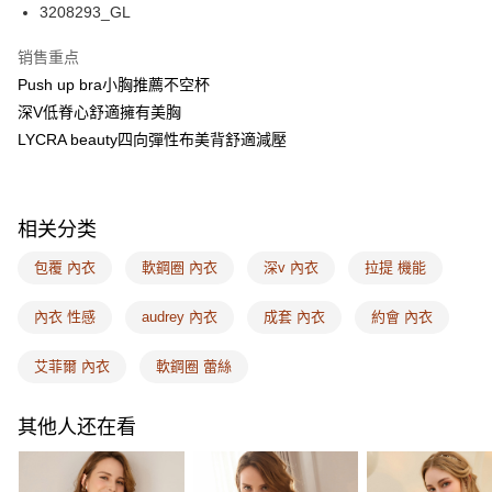
相关说明
3208293_GL
一、關於 AFTEE先享後付
ATM付款
1. 於付款方式選擇AFTEE先享後付，將跳出AFTEE先享後付手機驗證視
销售重点
窗。
Push up bra小胸推薦不空杯
2. 進行簡訊驗證之後，即可完成結帳手續。
运送方式
3. 訂單確認後不需事先繳費，商品會配送至您的指定地址。
深V低脊心舒適擁有美胸
4. 下訂完成後，您的手機會收到一封繳費通知簡訊，APP會員則會收到
全家取付
LYCRA beauty四向彈性布美背舒適減壓
AFTEE APP推播通知。
每笔NT$100，满NT$1,500(含以上)免运费
5. 收到商品當下無需繳費，確認無誤後，請再利用繳費通知簡訊或AFTEE
APP於四大便利商店‧ATM/網銀等方式進行付款。
付款後全家取貨
相关分类
請留意繳費期限為 14 天。唯有下載 AFTEE App 成為 AFTEE 會員者方能享
每笔NT$100，满NT$1,500(含以上)免运费
有最長 45 天內付款之服務。
包覆 內衣
軟鋼圈 內衣
深v 內衣
拉提 機能
7-11取付
繳費期限，為商家向您請款的時間，再加上使用AFTEE可延長的天數所計算
每笔NT$100，满NT$1,500(含以上)免运费
出。使用AFTEE下訂可以延長您收到商品前的繳費天數，但無法保證一定能
內衣 性感
audrey 內衣
成套 內衣
約會 內衣
夠在期限內收到商品(例如:預購商品或預計到貨時間較長者)。因此無論收到
付款後7-11取貨
商品與否，仍需要請您在AFTEE規定的時間內完成繳費。
艾菲爾 內衣
軟鋼圈 蕾絲
每笔NT$100，满NT$1,500(含以上)免运费
二、付款限制
1. 初次使用 AFTEE 時，將依認證結果及本公司審查結果，核予每個人不同
宅配
其他人还在看
之上限額度
2. 結帳金額須大於NT$30
每笔NT$100，满NT$1,500(含以上)免运费
3. 目前僅支援台灣會員
EASY SHOP門市速取