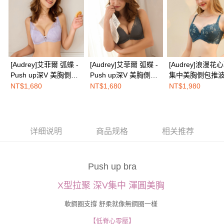
三、聲明條款
免运费
「AFTEE先享後付」(下稱本服務)乃由恩沛科技股份有限公司(下稱 AFTEE )
所提供，並由 AFTEE 向您收取款項。因使用本服務所須提供之個人資料(包
海外配送
查看运费
含但不限於訂購人姓名、電話，收件人姓名、電話、收件地址)，將交付予
AFTEE 於本服務必要服務範圍內運用。關於 AFTEE 對於個人資料之蒐集、
處理、利用，詳參 AFTEE 官網之『個人資料蒐集、處理及利用告知聲明』
（
https://aftee.tw/privacypolicy/
）。
[Audrey]艾菲爾 弧蝶 -
[Audrey]艾菲爾 弧蝶 -
[Audrey]浪漫花
Push up深V 美胸側包
Push up深V 美胸側包
集中美胸側包推
若款項超過繳費期限，將根據當次的金額加收年利率 16% 的逾期滯納金。
機能內衣-羅藍紫
機能內衣-可可棕
內衣-古典藍
NT$1,680
NT$1,680
NT$1,980
未成年的使用者，請事先徵得法定代理人或監護人之同意方可使用
AFTEE。
若您對於個人資料之處理、利用有任何疑問，或欲行使相關法律權利，請聯
繫恩沛科技股份有限公司。若您不同意我們將上開所示之個人資料，連同必
详细说明
商品规格
相关推荐
要之購買訂單資訊提供予 AFTEE ，或讓 AFTEE 蒐集處理利用您的個人資
料，請勿選用本服務。
Push up bra
X型拉聚 深V集中 渾圓美胸
軟鋼圈支撐 舒柔就像無鋼圈一樣
【低脊心零壓】