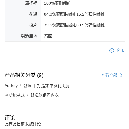
罩杯裡
100％聚酯纖維
花邊
84.8％聚醯胺纖維15.2％彈性纖維
後片
39.5％聚醯胺纖維60.5％彈性纖維
製造產地
泰國
客服
产品相关分类 (9)
查看全部
Audrey
弧蝶 ❘ 打造集中澎润美胸
🔎功能款式
舒适软钢圈内衣
评论
此商品目前未被评论