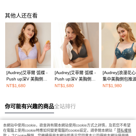
其他人还在看
[Audrey]艾菲爾 弧蝶 -
[Audrey]艾菲爾 弧蝶 -
[Audrey]浪漫花
Push up深V 美胸側包
Push up深V 美胸側包
集中美胸側包推
機能內衣-羅藍紫
機能內衣-可可棕
內衣-古典藍
NT$1,680
NT$1,680
NT$1,980
你可能有兴趣的商品
全站排行
本網站中使用cookie，欲查詢有關本網站使用cookie方式之詳情，及若您不希望
热门标签
在電腦上使用cookie時應如何變更電腦的cookie設定，請參閱本網站「
隱私權條
款
」之Cookie聲明。您繼續使用本網站即表示您同意本公司得按本網站使用條款