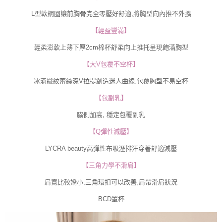
L型軟鋼圈讓前胸骨完全零壓好舒適,將胸型向內推不外擴
【輕盈豐滿】
輕柔澎軟上薄下厚2cm棉杯舒柔向上推托呈現飽滿胸型
【大V包覆不空杯】
冰滴織紋蕾絲深V拉提創造迷人曲線,包覆胸型不易空杯
【包副乳】
脇側加高, 穩定包覆副乳
【Q彈性減壓】
LYCRA beauty高彈性布吸溼排汗穿著舒適減壓
【三角力學不滑肩】
肩寬比較嬌小,三角環扣可以改善,肩帶滑肩狀況
BCD罩杯