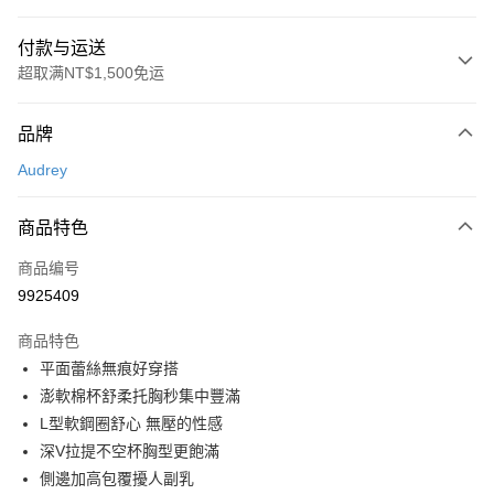
付款与运送
超取满NT$1,500免运
付款方式
品牌
信用卡一次付款
Audrey
超商取货付款
商品特色
LINE Pay
商品编号
Apple Pay
9925409
悠遊付
商品特色
Google Pay
平面蕾絲無痕好穿搭
PXPay Plus
澎軟棉杯舒柔托胸秒集中豐滿
L型軟鋼圈舒心 無壓的性感
Plus PAY
深V拉提不空杯胸型更飽滿
AFTEE先享后付
側邊加高包覆擾人副乳