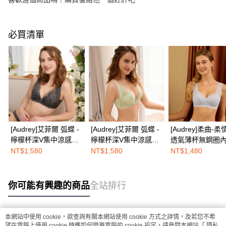
必買清單
[Audrey]艾菲爾 弧蝶 -
[Audrey]艾菲爾 弧蝶 -
[Audrey]柔曲-
檸檬杯深V集中涼感薄
檸檬杯深V集中涼感薄
透氣薄杯無鋼圈
杯透氣軟鋼圈內衣-可
杯透氣軟鋼圈內衣-薄
(經典美背式)-高
NT$1,580
NT$1,580
NT$1,480
可棕
荷綠
你可能有興趣的商品
全站排行
本網站中使用 cookie，欲查詢有關本網站使用 cookie 方式之詳情，及若您不希
熱門標籤
望在電腦上使用 cookie 時應如何變更電腦的 cookie 設定，請參閱本網站「
隱私