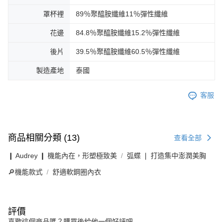
罩杯裡
89％聚醯胺纖維11％彈性纖維
花邊
84.8％聚醯胺纖維15.2％彈性纖維
後片
39.5％聚醯胺纖維60.5％彈性纖維
製造產地
泰國
客服
商品相關分類 (13)
查看全部
❙ Audrey ❙ 機能內在，形塑極致美
弧蝶 ❘ 打造集中澎潤美胸
🔎機能款式
舒適軟鋼圈內衣
評價
喜歡這個商品嗎？購買後給他一個好評吧