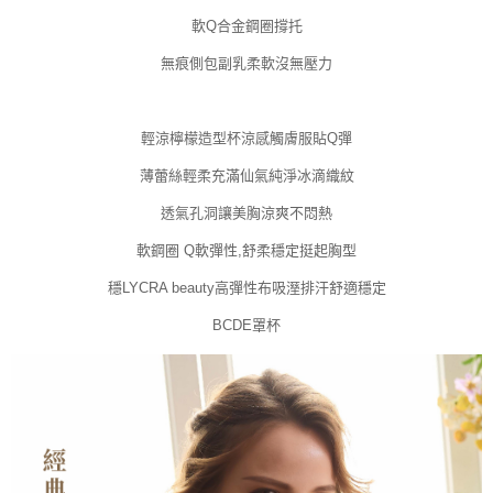
軟Q合金鋼圈撐托
無痕側包副乳柔軟沒無壓力
輕涼檸檬造型杯涼感觸膚服貼Q彈
薄蕾絲輕柔充滿仙氣純淨冰滴織紋
透氣孔洞讓美胸涼爽不悶熱
軟鋼圈 Q軟彈性,舒柔穩定挺起胸型
穩LYCRA beauty高彈性布吸溼排汗舒適穩定
BCDE罩杯