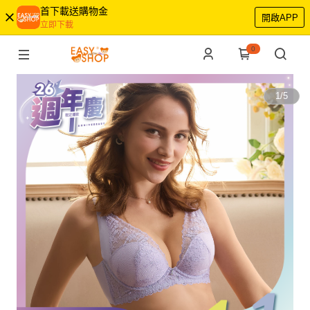
首下載送購物金
開啟APP
立即下載
0
1
/
5