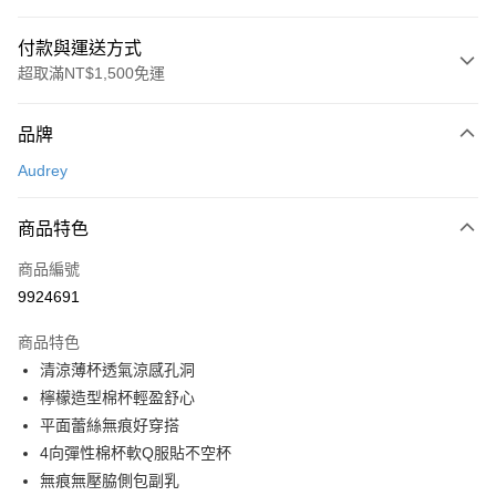
付款與運送方式
超取滿NT$1,500免運
付款方式
品牌
信用卡一次付款
Audrey
超商取貨付款
商品特色
LINE Pay
商品編號
Apple Pay
9924691
悠遊付
商品特色
Google Pay
清涼薄杯透氣涼感孔洞
全支付
檸檬造型棉杯輕盈舒心
平面蕾絲無痕好穿搭
全盈+PAY
4向彈性棉杯軟Q服貼不空杯
AFTEE先享後付
無痕無壓脇側包副乳