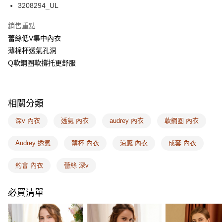
相關說明
3208294_UL
【關於「AFTEE先享後付」】
ATM付款
AFTEE先享後付是「在收到商品之後才付款」的支付方式。 讓您購物簡單
銷售重點
便利好安心！
蕾絲低V集中內衣
１．簡單：不需註冊會員、不需綁卡、不需儲值。
運送方式
２．便利：只要手機號碼，簡訊認證，即可結帳。
薄棉杯透氣孔洞
３．安心：先確認商品／服務後，再付款。
全家取付
Q軟鋼圈軟撐托更舒服
每筆NT$100，滿NT$1,500(含以上)免運費
【「AFTEE先享後付」結帳流程】
１．於結帳方式選擇「AFTEE先享後付」後，將跳轉至「AFTEE先享後付」
付款後全家取貨
結帳頁面，進行簡訊認證並確認金額後，即可完成結帳。
相關分類
２．訂單成立數日內，您將收到繳費通知簡訊。
每筆NT$100，滿NT$1,500(含以上)免運費
３．收到繳費通知簡訊後14天內，點擊此簡訊中的連結，可透過四大超商／
深v 內衣
透氣 內衣
audrey 內衣
軟鋼圈 內衣
ATM／網路銀行／等多元方式進行付款，方視為交易完成。
7-11取付
※ 請注意：結帳手續完成當下不需立刻繳費，但若您需要取消訂單，請聯絡
每筆NT$100，滿NT$1,500(含以上)免運費
購買商品的店家。未經商家同意取消之訂單仍視為有效，需透過AFTEE先享
Audrey 透氣
薄杯 內衣
涼感 內衣
成套 內衣
後付繳納相關費用。
付款後7-11取貨
※ 交易是否成功請以「AFTEE先享後付 」之結帳頁面顯示為準，若有關於
約會 內衣
蕾絲 深v
是否繳費成功／繳費後需取消欲退款等相關疑問，請聯繫「AFTEE先享後付
每筆NT$100，滿NT$1,500(含以上)免運費
客戶支援中心」
https://netprotections.freshdesk.com/support/home
宅配
必買清單
【注意事項】
１．透過由恩沛科技股份有限公司提供之「AFTEE先享後付」服務完成之交
每筆NT$100，滿NT$1,500(含以上)免運費
易，需依本服務之必要範圍內提供個人資料，並將交易相關給付款項請求債
權轉讓予恩沛科技股份有限公司。
EASY SHOP門市速取