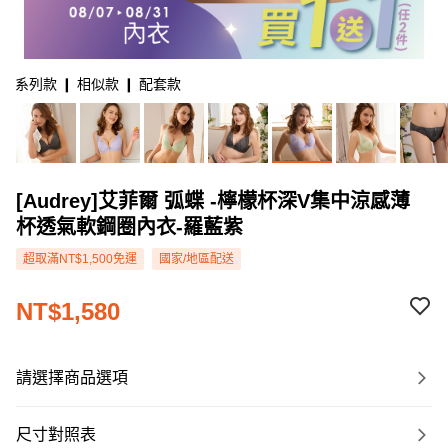
系列款 ❙ 相似款 ❙ 配套款
[Audrey]艾菲爾 弧蝶 -檸檬杯深V集中涼感薄
杯透氣軟鋼圈內衣-羅藍紫
超取滿NT$1,500免運
國家/地區配送
NT$1,580
請選擇商品選項
尺寸對照表