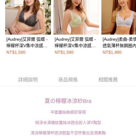
２．關於個人資料處理事宜，請瀏覽以下網址：
免運費
https://aftee.tw/terms/#terms3
３．未成年的使用者請事先徵得法定代理人或監護人之同意方可使用
海外配送
查看運費
「AFTEE先享後付」，若未經同意申辦者引起之損失，本公司不負相關責
任。
４．使用「AFTEE先享後付」時，將依據個別帳號之用戶狀況，依本公司即
時審查核予不同之上限額度；若仍有額度不足之情形，本公司將視審查結果
[Audrey]艾菲爾 弧蝶 -
[Audrey]艾菲爾 弧蝶 -
[Audrey]柔曲-
請求用戶進行身份認證。
檸檬杯深V集中涼感薄
檸檬杯深V集中涼感薄
透氣薄杯無鋼圈
５．嚴禁一人註冊多個帳號或使用他人資訊註冊。若發現惡意使用之情形，
杯透氣軟鋼圈內衣-可
杯透氣軟鋼圈內衣-薄
(經典美背式)-高
NT$1,580
NT$1,580
NT$1,480
恩沛科技股份有限公司將有權停止該用戶之使用額度並採取法律行動。
可棕
荷綠
詳細說明
商品規格
相關推薦
夏の檸檬冰涼紗Bra
平面蕾絲無痕好穿搭
純淨水滴織紋蕾絲冰透出迷人深V胸型
清涼檸檬薄杯透涼輕盈不空杯養出澎潤美胸