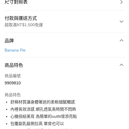
尺寸對照表
付款與運送方式
超取滿NT$1,500免運
付款方式
品牌
信用卡一次付款
Banana Pie
超商取貨付款
商品特色
LINE Pay
商品編號
Apple Pay
9909810
悠遊付
商品特色
Google Pay
舒棉材質讓身體著迷的柔軟細膩觸感
全支付
內裡長效涼感 網孔透氣長時間不悶熱
心機扭結美背 為簡單的outfit增添亮點
全盈+PAY
包覆副乳脇側拉高 單穿也可以