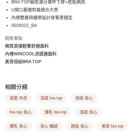
AFTEE先享後付
BRA TOP胸型滿分罩杯下厚+透氣網洞
相關說明
U領口基礎剪裁適合大眾
【關於「AFTEE先享後付」】
內裡雙層與織帶設計穿著更穩定
ATM付款
AFTEE先享後付是「在收到商品之後才付款」的支付方式。 讓您購物簡單
3508322_BA
便利好安心！
１．簡單：不需註冊會員、不需綁卡、不需儲值。
運送方式
２．便利：只要手機號碼，簡訊認證，即可結帳。
銷售重點
３．安心：先確認商品／服務後，再付款。
全家取付
棉質高彈輕奢舒適面料
每筆NT$100，滿NT$1,500(含以上)免運費
內裡WINCOOL涼感適面料
【「AFTEE先享後付」結帳流程】
１．於結帳方式選擇「AFTEE先享後付」後，將跳轉至「AFTEE先享後付」
美背扭結BRA TOP
付款後全家取貨
結帳頁面，進行簡訊認證並確認金額後，即可完成結帳。
２．訂單成立數日內，您將收到繳費通知簡訊。
每筆NT$100，滿NT$1,500(含以上)免運費
３．收到繳費通知簡訊後14天內，點擊此簡訊中的連結，可透過四大超商／
ATM／網路銀行／等多元方式進行付款，方視為交易完成。
7-11取付
相關分類
※ 請注意：結帳手續完成當下不需立刻繳費，但若您需要取消訂單，請聯絡
每筆NT$100，滿NT$1,500(含以上)免運費
購買商品的店家。未經商家同意取消之訂單仍視為有效，需透過AFTEE先享
成套 內衣
涼感 bra top
扭結 背心
後付繳納相關費用。
付款後7-11取貨
※ 交易是否成功請以「AFTEE先享後付 」之結帳頁面顯示為準，若有關於
是否繳費成功／繳費後需取消欲退款等相關疑問，請聯繫「AFTEE先享後付
bra top 背心
爆乳 bra top
涼感 背心
每筆NT$100，滿NT$1,500(含以上)免運費
客戶支援中心」
https://netprotections.freshdesk.com/support/home
宅配
爆乳 背心
背心 觸感
透氣 背心
美背 bra top
【注意事項】
１．透過由恩沛科技股份有限公司提供之「AFTEE先享後付」服務完成之交
每筆NT$100，滿NT$1,500(含以上)免運費
易，需依本服務之必要範圍內提供個人資料，並將交易相關給付款項請求債