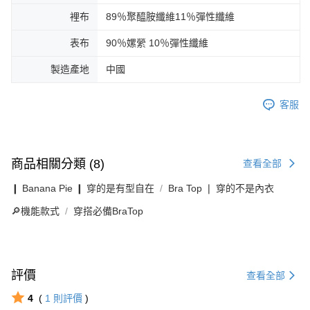
裡布
89％聚醯胺纖維11％彈性纖維
表布
90％嫘縈 10％彈性纖維
製造產地
中國
客服
商品相關分類 (8)
查看全部
❙ Banana Pie ❙ 穿的是有型自在
Bra Top ❘ 穿的不是內衣
🔎機能款式
穿搭必備BraTop
評價
查看全部
4
(
1
則評價
)