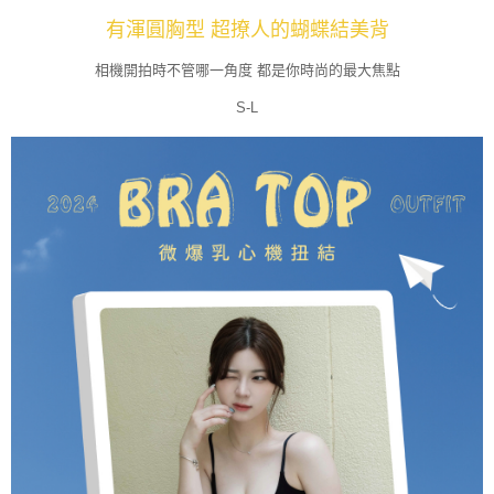
有渾圓胸型 超撩人的蝴蝶結美背
相機開拍時不管哪一角度 都是你時尚的最大焦點
S-L