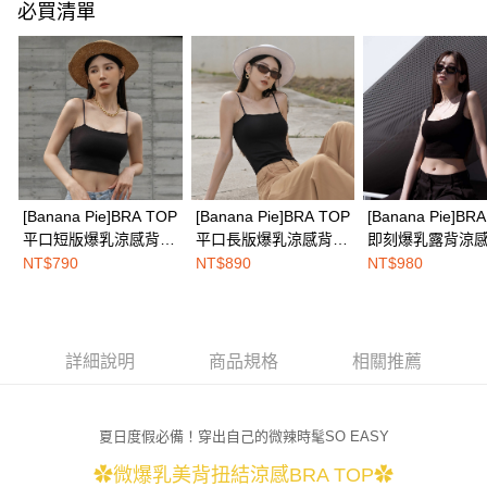
必買清單
權轉讓予恩沛科技股份有限公司。
EASY SHOP門市速取
２．關於個人資料處理事宜，請瀏覽以下網址：
免運費
https://aftee.tw/terms/#terms3
３．未成年的使用者請事先徵得法定代理人或監護人之同意方可使用
海外配送
查看運費
「AFTEE先享後付」，若未經同意申辦者引起之損失，本公司不負相關責
任。
４．使用「AFTEE先享後付」時，將依據個別帳號之用戶狀況，依本公司即
時審查核予不同之上限額度；若仍有額度不足之情形，本公司將視審查結果
請求用戶進行身份認證。
５．嚴禁一人註冊多個帳號或使用他人資訊註冊。若發現惡意使用之情形，
恩沛科技股份有限公司將有權停止該用戶之使用額度並採取法律行動。
[Banana Pie]BRA TOP
[Banana Pie]BRA TOP
[Banana Pie]BR
平口短版爆乳涼感背
平口長版爆乳涼感背
即刻爆乳露背涼感
心-蘇拉熱黑
心-蘇拉熱黑
黑影
NT$790
NT$890
NT$980
詳細說明
商品規格
相關推薦
夏日度假必備！穿出自己的微辣時髦SO EASY
✿微爆乳美背扭結涼感BRA TOP✿