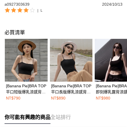
a0927303639
2024/10/13
|
L
必買清單
[Banana Pie]BRA TOP
[Banana Pie]BRA TOP
[Banana Pie]BR
平口短版爆乳涼感背
平口長版爆乳涼感背
即刻爆乳露背涼感
心-蘇拉熱黑
心-蘇拉熱黑
黑影
NT$790
NT$890
NT$980
你可能有興趣的商品
全站排行