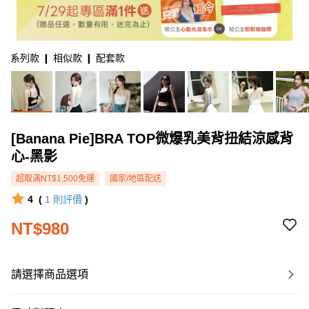
系列款 ❙ 相似款 ❙ 配套款
[Banana Pie]BRA TOP微爆乳美背扭結涼感背
心-黑影
超取滿NT$1,500免運
國家/地區配送
4
(
1
則評價
)
NT$980
請選擇商品選項