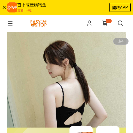
首下載送購物金
開啟APP
立即下載
0
1
/
4