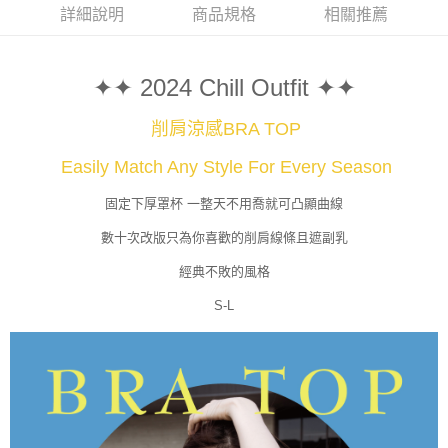
４．使用「AFTEE先享後付」時，將依據個別帳號之用戶狀況，依本公司即
詳細說明
商品規格
相關推薦
時審查核予不同之上限額度；若仍有額度不足之情形，本公司將視審查結果
請求用戶進行身份認證。
５．嚴禁一人註冊多個帳號或使用他人資訊註冊。若發現惡意使用之情形，
✦✦ 2024 Chill Outfit ✦✦
恩沛科技股份有限公司將有權停止該用戶之使用額度並採取法律行動。
削肩涼感BRA TOP
Easily Match Any Style For Every Season
固定下厚罩杯 一整天不用喬就可凸顯曲線
數十次改版只為你喜歡的削肩線條且遮副乳
經典不敗的風格
S-L