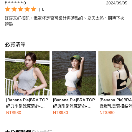
f************0
2024/09/05
|
L
好穿又好搭配、但罩杯是否可設計再薄點的、夏天太熱、期待下次
體驗
必買清單
[Banana Pie]BRA TOP
[Banana Pie]BRA TOP
[Banana Pie]BR
經典削肩涼感背心-月
經典削肩涼感背心-椰
微爆乳美背扭結
灰
白
心-黑影
NT$980
NT$980
NT$980