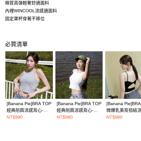
２．便利：只要手機號碼，簡訊認證，即可結帳。
棉質高彈輕奢舒適面料
３．安心：先確認商品／服務後，再付款。
全家取付
內裡WINCOOL涼感適面料
每筆NT$100，滿NT$1,500(含以上)免運費
固定罩杯穿著不移位
【「AFTEE先享後付」結帳流程】
１．於結帳方式選擇「AFTEE先享後付」後，將跳轉至「AFTEE先享後付」
付款後全家取貨
結帳頁面，進行簡訊認證並確認金額後，即可完成結帳。
２．訂單成立數日內，您將收到繳費通知簡訊。
每筆NT$100，滿NT$1,500(含以上)免運費
３．收到繳費通知簡訊後14天內，點擊此簡訊中的連結，可透過四大超商／
必買清單
ATM／網路銀行／等多元方式進行付款，方視為交易完成。
7-11取付
※ 請注意：結帳手續完成當下不需立刻繳費，但若您需要取消訂單，請聯絡
每筆NT$100，滿NT$1,500(含以上)免運費
購買商品的店家。未經商家同意取消之訂單仍視為有效，需透過AFTEE先享
後付繳納相關費用。
付款後7-11取貨
※ 交易是否成功請以「AFTEE先享後付 」之結帳頁面顯示為準，若有關於
是否繳費成功／繳費後需取消欲退款等相關疑問，請聯繫「AFTEE先享後付
每筆NT$100，滿NT$1,500(含以上)免運費
客戶支援中心」
https://netprotections.freshdesk.com/support/home
宅配
【注意事項】
１．透過由恩沛科技股份有限公司提供之「AFTEE先享後付」服務完成之交
每筆NT$100，滿NT$1,500(含以上)免運費
[Banana Pie]BRA TOP
[Banana Pie]BRA TOP
[Banana Pie]BR
易，需依本服務之必要範圍內提供個人資料，並將交易相關給付款項請求債
經典削肩涼感背心-月
經典削肩涼感背心-椰
微爆乳美背扭結
權轉讓予恩沛科技股份有限公司。
EASY SHOP門市速取
２．關於個人資料處理事宜，請瀏覽以下網址：
灰
白
心-黑影
NT$980
NT$980
NT$980
免運費
https://aftee.tw/terms/#terms3
３．未成年的使用者請事先徵得法定代理人或監護人之同意方可使用
海外配送
查看運費
「AFTEE先享後付」，若未經同意申辦者引起之損失，本公司不負相關責
任。