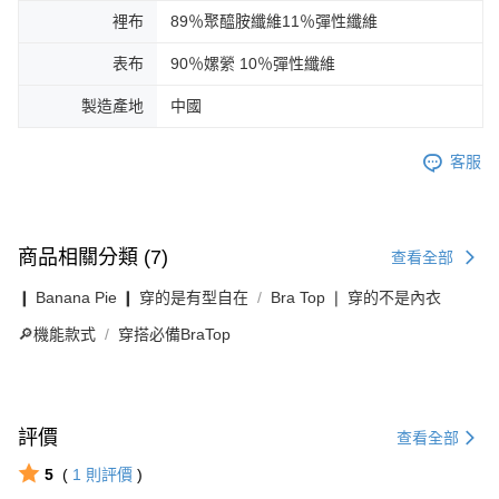
裡布
89％聚醯胺纖維11％彈性纖維
表布
90％嫘縈 10％彈性纖維
製造產地
中國
客服
商品相關分類 (7)
查看全部
❙ Banana Pie ❙ 穿的是有型自在
Bra Top ❘ 穿的不是內衣
🔎機能款式
穿搭必備BraTop
評價
查看全部
5
(
1
則評價
)