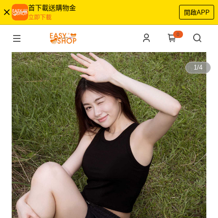
首下載送購物金
開啟APP
立即下載
0
1
/
4