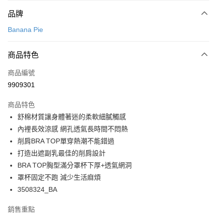
付款方式
品牌
信用卡一次付款
Banana Pie
超商取貨付款
商品特色
LINE Pay
商品編號
Apple Pay
9909301
悠遊付
商品特色
Google Pay
舒棉材質讓身體著迷的柔軟細膩觸感
全支付
內裡長效涼感 網孔透氣長時間不悶熱
削肩BRA TOP單穿熱潮不能錯過
全盈+PAY
打造出遮副乳最佳的削肩設計
AFTEE先享後付
BRA TOP胸型滿分罩杯下厚+透氣網洞
相關說明
罩杯固定不跑 減少生活麻煩
【關於「AFTEE先享後付」】
3508324_BA
ATM付款
AFTEE先享後付是「在收到商品之後才付款」的支付方式。 讓您購物簡單
便利好安心！
銷售重點
１．簡單：不需註冊會員、不需綁卡、不需儲值。
運送方式