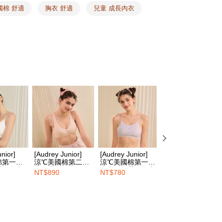
n
S
atau lebih
國棉 舒適
胸衣 舒適
兒童 成長內衣
ayaran diperlukan apabila anda menerima produk. Sila buat
n
M
n di empat kedai serbaneka utama, ATM atau perbankan
家取貨
ian dengan SMS pembayaran atau pemberitahuan tolak
n
L
sanan | Penghantaran percuma untuk pesanan
FTEE.
atau lebih
 Wajib Musim Panas ❙
 perhatian bahawa tempoh pembayaran adalah 14 hari. Walau
un, bagi mereka yang telah memuat turun Aplikasi AFTEE
tar sebagai ahli AFTEE boleh menikmati tempoh
sanan | Penghantaran percuma untuk pesanan
n sehingga 45 hari.
atau lebih
mbayaran dikira dari masa kedai meminta pembayaran anda,
engan bilangan hari yang boleh dilanjutkan oleh AFTEE.
1取貨
h melanjutkan tempoh pembayaran anda sebelum anda
sanan | Penghantaran percuma untuk pesanan
pesanan. Walau bagaimanapun, tiada jaminan bahawa anda
atau lebih
erima pesanan anda semasa tempoh pembayaran (cth.:
apesanan atau produk yang mungkin mengambil masa yang
nior]
[Audrey Junior]
[Audrey Junior]
[Audrey Junior]
 untuk dihantar). Oleh itu, anda dikehendaki membuat
棉第一階
涼℃美國棉第二階
涼℃美國棉第一階
涼℃美國棉第三階
n kepada AFTEE dalam tempoh sama ada anda menerima
帶短胸衣-
段學生型無鋼圈後
學生型細帶短胸衣-
段學生型超軟鋼圈
sanan | Penghantaran percuma untuk pesanan
NT$890
NT$780
NT$920
釦式內衣-甜心粉
能量紫
內衣-純淨白
atau lebih
katan Pembayaran
HOP門市速取
yang diperakui untuk pengguna kali pertama boleh sehingga
 Amaun diperakui sebenar yang diluluskan akan
ran percuma
n keputusan pensijilan dan semakan oleh AFTEE.