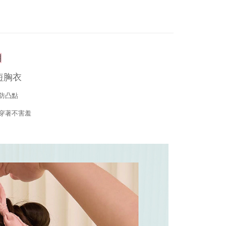
erbelanjaan minimum mestilah lebih besar daripada NT$20.
ran ke luar negara
Kadar Penghantaran
sa ini hanya tersedia untuk ahli Taiwan.
arat Perkhidmatan
tan AFTEE Beli Sekarang Bayar Kemudian disediakan oleh
, Inc. dan AFTEE akan membuat bil kepada pengguna. AFTEE
期
gunakan data peribadi yang dikumpul (termasuk nama
o. telefon, nama penerima, no. telefon, alamat penerima)
短胸衣
gunaan perkhidmatan. Sila rujuk kepada "Penyata
an Data Peribadi, Pemprosesan, Penggunaan"
防凸點
ee.tw/privacypolicy/
) untuk maklumat lanjut.
穿著不害羞
g diperakui untuk pengguna kali pertama yang lulus
boleh sehingga NT$10,000. Jika pengguna tidak membuat
n dalam tempoh tersebut, yuran pembayaran lewat sebanyak
un akan dikenakan. Pengguna bawah umur dikehendaki
an kebenaran daripada ibu bapa atau penjaga yang sah
ggunakan AFTEE.
gi NP Taiwan Inc. di
cs_tw@netprotections.co.jp
jika anda
 sebarang kebimbangan mengenai pemprosesan dan
 pada data peribadi. Jika anda tidak bersetuju dengan data
ang disenaraikan seperti di atas akan dikumpul dan
oleh AFTEE, sila jangan gunakan perkhidmatan ini.