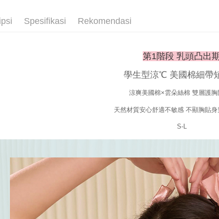
2. Amaun p
Penghanta
3. Pada ma
ipsi
Spesifikasi
Rekomendasi
Ketiga, Sy
Perkhidma
NP Taiwan
第1階段 乳頭凸出
akan meng
pembeli, n
學生型涼℃ 美國棉細帶
untuk peng
Pengumpul
涼爽美國棉×雲朵絲棉 雙層護胸
(https://aft
天然材質安心舒適不敏感 不顯胸貼身
Jumlah yan
kelulusan 
S-L
pembayara
20% setah
mendapatk
untuk men
Sila hubun
mempunyai
penggunaan
peribadi y
digunakan 