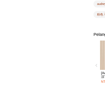
audr
粉色
Pelan
[A
涼
段
NT
內