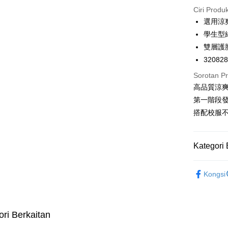
Ciri Produ
LINE Pay
選用涼
學生型
Apple Pay
雙層護
Easy Walle
32082
Google Pa
Sorotan P
高品質涼
PXPay Plu
第一階段
Plus PAY
搭配校服
AFTEE
Deskripsi
Kategori 
Pertama, 
Pemindah
Kemudian
🔎Kategori
1. Dengan
Kongsi
pengesaha
🔎Kategori
2. Anda b
Pilihan 
3. Tiada b
🔎Jenis Fa
dihantar k
全家取付
ori Berkaitan
🔎Jenis Fa
4. Setela
NT$100/pe
manakala a