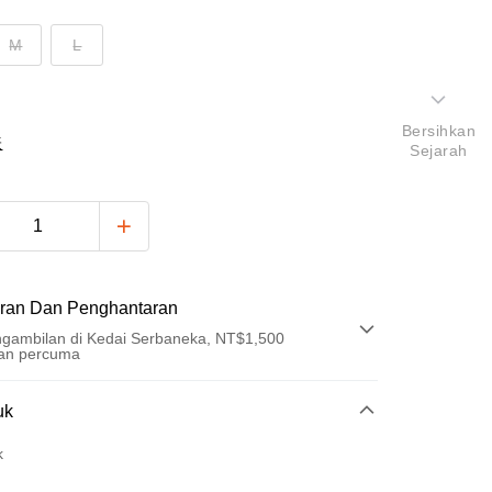
M
L
Bersihkan
表
Sejarah
ran Dan Penghantaran
gambilan di Kedai Serbaneka, NT$1,500
an percuma
Pembayaran
uk
t (Bayaran Penuh)
k
an di Kedai Serbaneka