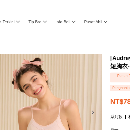
a Terkini
Tip Bra
Info Beli
Pusat Ahli
[Aud
短胸衣
Penuh P
Penghanta
NT$7
系列款 ❙ 