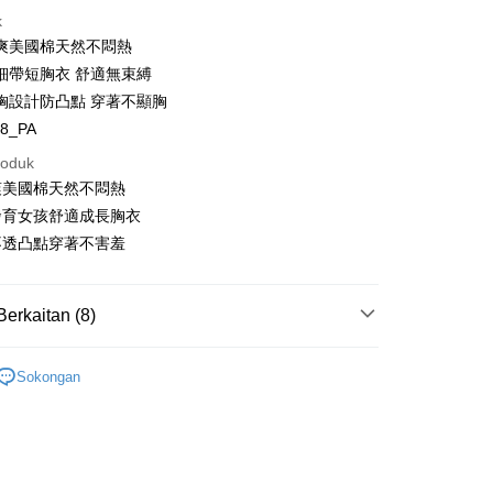
k
爽美國棉天然不悶熱
細帶短胸衣 舒適無束縛
胸設計防凸點 穿著不顯胸
t
88_PA
y
roduk
爽美國棉天然不悶熱
s
發育女孩舒適成長胸衣
不透凸點穿著不害羞
Berkaitan (8)
Mengenai Perkhidmatan AFTEE Beli Sekarang Bayar
an ATM
 Bra
Bra Remaja
 memilih AFTEE sebagai kaedah pembayaran, mesej
Sokongan
n AFTEE akan muncul.
 Bra
Bra Tanpa Wayar
oleh meneruskan pembayaran selepas pengesahan SMS.
Penghantaran
ayaran diperlukan apabila pesanan disahkan. Produk akan
brik
Sejuk
e alamat yang ditetapkan.
brik
h pesanan disahkan, anda akan menerima SMS pembayaran
COTTON USA™
sanan | Penghantaran percuma untuk pesanan
hli aplikasi akan menerima pemberitahuan tolak aplikasi