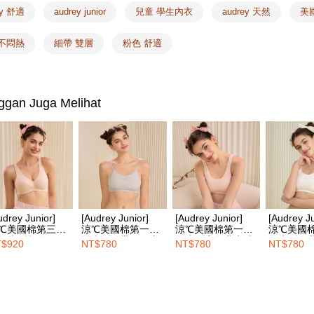
🔎Saiz Lai
AFTEE.
NT$1,500 
ey 舒適
audrey junior
兒童 學生內衣
audrey 天然
美
5. Tiada b
🔎Saiz Lai
pembayara
付款後全
 不悶熱
細帶 雙層
粉色 舒適
dalam tal
🔎Saiz Lai
NT$100/pe
aplikasi A
NT$1,500 
❙ Pilihan
Sila ambil
bagaimanap
7-11取付
ggan Juga Melihat
dan mendaf
NT$100/pe
pembayara
NT$1,500 
Tempoh pe
ditambah d
付款後7-1
Anda bole
NT$100/pe
menerima 
NT$1,500 
boleh men
produk pr
udrey Junior]
[Audrey Junior]
[Audrey Junior]
[Audrey Ju
宅配
lebih lama
℃美國棉第三階
涼℃美國棉第一階
涼℃美國棉第一階
涼℃美國
pembayara
學生型超軟鋼圈
學生型細帶短胸衣-
學生型寬版背心式
學生型細
NT$100/pe
$920
NT$780
NT$780
NT$780
pesanan.
衣-甜心粉
冷靜灰
胸衣-甜心粉
純淨白
NT$1,500 
Kedua, Se
EASY S
1. Jumlah 
NT$10,000.
Penghanta
berdasarka