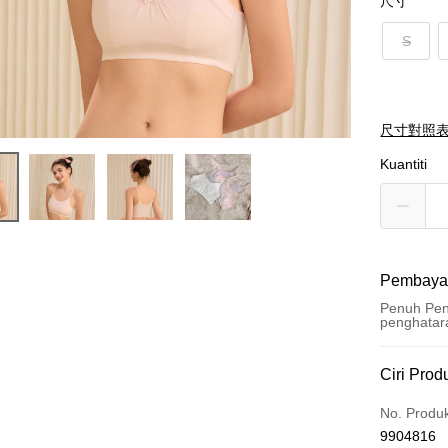
尺寸
S
尺寸對照
Kuantiti
Pembaya
Penuh Pen
penghatar
Kaedah 
Ciri Prod
Kad Kredi
No. Produ
9904816
Pengambil