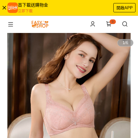
首下載送購物金
開啟APP
立即下載
0
1
/
6