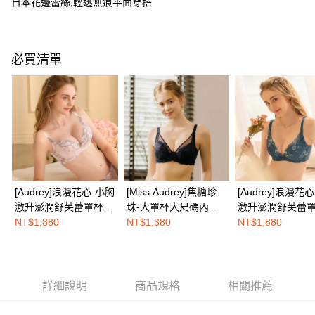
２．便利：只要手機號碼，簡訊認證，即可結帳。
日本花邊蕾絲,輕透無痕平面穿搭
３．安心：先確認商品／服務後，再付款。
全家取付
每筆NT$100，滿NT$1,500(含以上)免運費
【「AFTEE先享後付」結帳流程】
１．於結帳方式選擇「AFTEE先享後付」後，將跳轉至「AFTEE先享後付」
必買清單
付款後全家取貨
結帳頁面，進行簡訊認證並確認金額後，即可完成結帳。
２．訂單成立數日內，您將收到繳費通知簡訊。
每筆NT$100，滿NT$1,500(含以上)免運費
３．收到繳費通知簡訊後14天內，點擊此簡訊中的連結，可透過四大超商／
ATM／網路銀行／等多元方式進行付款，方視為交易完成。
7-11取付
※ 請注意：結帳手續完成當下不需立刻繳費，但若您需要取消訂單，請聯絡
每筆NT$100，滿NT$1,500(含以上)免運費
購買商品的店家。未經商家同意取消之訂單仍視為有效，需透過AFTEE先享
後付繳納相關費用。
付款後7-11取貨
※ 交易是否成功請以「AFTEE先享後付 」之結帳頁面顯示為準，若有關於
是否繳費成功／繳費後需取消欲退款等相關疑問，請聯繫「AFTEE先享後付
每筆NT$100，滿NT$1,500(含以上)免運費
客戶支援中心」
https://netprotections.freshdesk.com/support/home
[Audrey]浪漫花心-小胸
[Miss Audrey]焦糖珍
[Audrey]浪漫花
宅配
【注意事項】
激升澎潤舒芙蕾罩杯內
珠-大罩杯大尺碼內衣-
激升澎潤舒芙蕾
１．透過由恩沛科技股份有限公司提供之「AFTEE先享後付」服務完成之交
每筆NT$100，滿NT$1,500(含以上)免運費
衣-甜心粉
性感深紫
衣-古典藍
NT$1,880
NT$1,380
NT$1,880
易，需依本服務之必要範圍內提供個人資料，並將交易相關給付款項請求債
權轉讓予恩沛科技股份有限公司。
EASY SHOP門市速取
２．關於個人資料處理事宜，請瀏覽以下網址：
免運費
https://aftee.tw/terms/#terms3
３．未成年的使用者請事先徵得法定代理人或監護人之同意方可使用
詳細說明
商品規格
相關推薦
海外配送
查看運費
「AFTEE先享後付」，若未經同意申辦者引起之損失，本公司不負相關責
任。