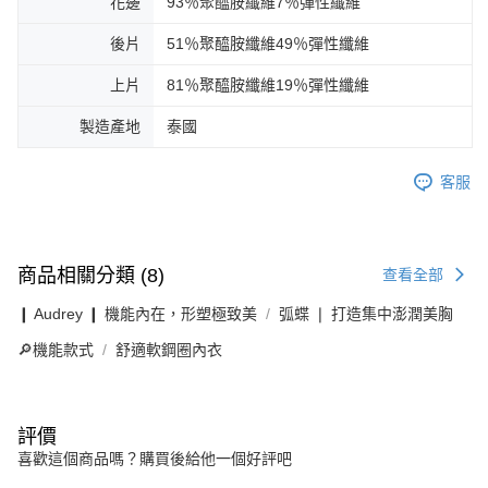
花邊
93％聚醯胺纖維7％彈性纖維
後片
51％聚醯胺纖維49％彈性纖維
上片
81％聚醯胺纖維19％彈性纖維
製造產地
泰國
客服
商品相關分類 (8)
查看全部
❙ Audrey ❙ 機能內在，形塑極致美
弧蝶 ❘ 打造集中澎潤美胸
🔎機能款式
舒適軟鋼圈內衣
評價
喜歡這個商品嗎？購買後給他一個好評吧