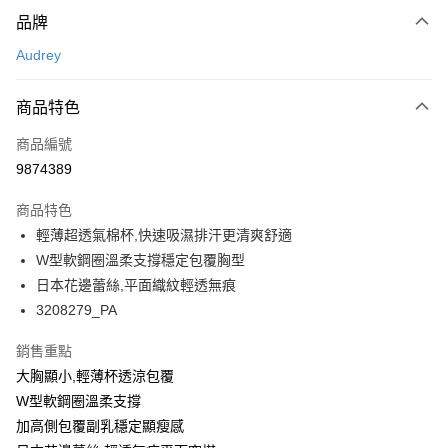
付款方式
品牌
信用卡一次付款
Audrey
超商取貨付款
商品特色
LINE Pay
商品編號
Apple Pay
9874389
悠遊付
商品特色
Google Pay
輕薄超透氣棉杯,快速吸濕排汗更清爽舒適
全支付
W型軟鋼圈溫柔支撐穩定包覆胸型
日本花邊蕾絲,平面織紋輕透無痕
全盈+PAY
3208279_PA
AFTEE先享後付
銷售重點
相關說明
大胸顯小,輕薄杯透涼包覆
【關於「AFTEE先享後付」】
ATM付款
AFTEE先享後付是「在收到商品之後才付款」的支付方式。 讓您購物簡單
W型軟鋼圈溫柔支撐
便利好安心！
加高側包覆副乳穩定顯瘦感
１．簡單：不需註冊會員、不需綁卡、不需儲值。
運送方式