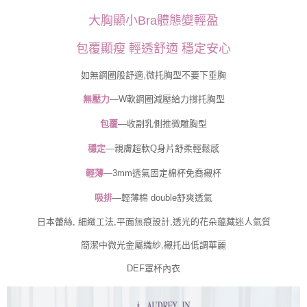
４．使用「AFTEE先享後付」時，將依據個別帳號之用戶狀況，依本公司即
時審查核予不同之上限額度；若仍有額度不足之情形，本公司將視審查結果
大胸顯小Bra體態變輕盈
請求用戶進行身份認證。
５．嚴禁一人註冊多個帳號或使用他人資訊註冊。若發現惡意使用之情形，
包覆顯瘦 輕透舒適 穩定安心
恩沛科技股份有限公司將有權停止該用戶之使用額度並採取法律行動。
如無鋼圈般舒適,微托胸型不要下垂胸
無壓力
—W軟鋼圈減壓給力撐托胸型
包覆
—收副乳側推微雕胸型
穩定
—親膚超軟Q身片舒柔輕鬆感
輕薄
—3mm透氣固定棉杯免喬襯杯
吸排
—輕薄
棉 double舒爽透氣
日本蕾絲, 細緻工法,平面無痕設計,透光的花朵蘊藏迷人氣質
簡潔中微光金屬織紗,襯托出低調華麗
DEF罩杯內衣