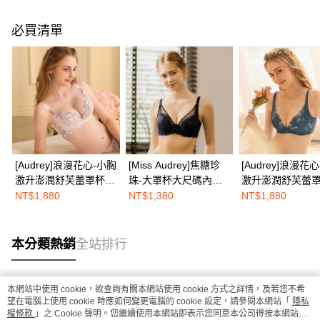
必買清單
[Audrey]浪漫花心-小胸
[Miss Audrey]焦糖珍
[Audrey]浪漫花
激升澎潤舒芙蕾罩杯內
珠-大罩杯大尺碼內衣-
激升澎潤舒芙蕾
衣-甜心粉
性感深紫
衣-古典藍
NT$1,880
NT$1,380
NT$1,880
本分類熱銷
全站排行
本網站中使用 cookie，欲查詢有關本網站使用 cookie 方式之詳情，及若您不希
熱門標籤
望在電腦上使用 cookie 時應如何變更電腦的 cookie 設定，請參閱本網站「
隱私
權條款
」之 Cookie 聲明。您繼續使用本網站即表示您同意本公司得按本網站使