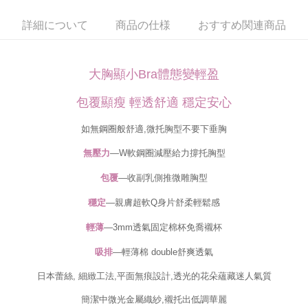
2.決済金額は最低NT$20です。
3.現在、台湾の会員のみご利用いただけます。
詳細について
商品の仕様
おすすめ関連商品
海外発送
送料を確認
三、利用規約「AFTEE代金後払い」（以下当サービスという）はネットプ
ロテクションズ（以下 AFTEE という）が提供し、AFTEEが代金を徴収し
ます。当サービスご利用の際に提供しなければならない個人情報（注文者
大胸顯小Bra體態變輕盈
の氏名、電話番号、受取人の氏名、電話番号、受取人住所を含むがこれに
限らない）は、AFTEEに渡され当サービスで必要な範囲内で利用されま
包覆顯瘦 輕透舒適 穩定安心
す。AFTEEの個人情報の収集、処理、利用について、詳細はAFTEE公式ホ
ームページの『個人情報の収集、処理及び利用に関する声明』をご参照く
如無鋼圈般舒適,微托胸型不要下垂胸
ださい（
https://aftee.tw/privacypolicy/
）。
無壓力
—W軟鋼圈減壓給力撐托胸型
AFTEEの初回ご利用の際に、審査を通過すれば、最高額がNT$10,000にな
ります。支払い期限を過ぎた場合、その金額に基づいて年利20%の遅延滞
包覆
—收副乳側推微雕胸型
納金が加算されます。未成年の利用者は、事前に法定代理人または後見人
の同意を得ればAFTEEをご利用いただけます。
穩定
—親膚超軟Q身片舒柔輕鬆感
個人情報の処理、利用について疑問がある、または関連する法律の権利を
輕薄
—3mm透氣固定棉杯免喬襯杯
行使したい場合は、ネットプロテクションズ
cs_tw@netprotections.co.jp
にご連絡ください。上記に示した個人情報を、必要な購入注文書とあわせ
吸排
—輕薄
棉 double舒爽透氣
てAFTEEにご提供いただく、またはAFTEEにあなたの個人情報の収集、処
理、利用を許可することににご同意いただけない場合は、当サービスを選
日本蕾絲, 細緻工法,平面無痕設計,透光的花朵蘊藏迷人氣質
択しないでください。
簡潔中微光金屬織紗,襯托出低調華麗