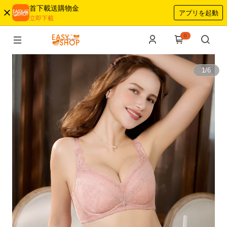
首下載送購物金
アプリを起動
立即下載
0
1
/
6