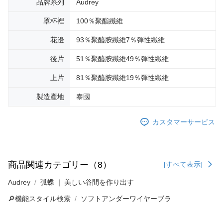
品牌系列
Audrey
罩杯裡
100％聚酯纖維
花邊
93％聚醯胺纖維7％彈性纖維
後片
51％聚醯胺纖維49％彈性纖維
上片
81％聚醯胺纖維19％彈性纖維
製造產地
泰國
カスタマーサービス
商品関連カテゴリー（8）
[すべて表示]
Audrey
弧蝶 ❘ 美しい谷間を作り出す
🔎機能スタイル検索
ソフトアンダーワイヤーブラ