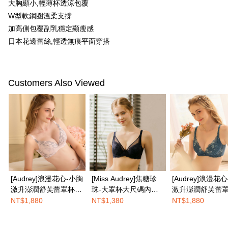
大胸顯小,輕薄杯透涼包覆
一、 AFTEE代金後払いについて
ATM払い
1.お支払い方法でAFTEE代金後払いを選択すると、携帯電話認証ウィンド
W型軟鋼圈溫柔支撐
ウが表示されます。
加高側包覆副乳穩定顯瘦感
2.SMSで認証してお支払い手続を進めてください。
配送方法
3.注文するときのお支払いは不要です。商品はご指定の住所に配送されま
日本花邊蕾絲,輕透無痕平面穿搭
す。
全家取付
4.ご注文が完了すると、携帯に支払い通知のSMSが届きます。アプリ会員
配送毎にNT$100、NT$1,200以上で送料無料
の場合は、AFTEE アプリプッシュ通知が届きます。
5.商品受け取り時のお支払いは不要です。商品を確かめてから、SMSまた
Customers Also Viewed
付款後全家取貨
はアプリの通知に従って、4大コンビニ、またはATM/オンラインバンキン
グでお支払いください。
配送毎にNT$100、NT$1,200以上で送料無料
代金納付期限は最短で 14 日以内ですので、ご注意ください。AFTEE アプ
7-11取付
リをダウンロードして AFTEE 会員になるとお支払い期限を最長 45 日以内
配送毎にNT$100、NT$1,500以上で送料無料
まで延長できます。
付款後7-11取貨
お支払期限は、ショップが請求した期日と、AFTEEで延長できる日数をも
とに計算されます。AFTEEで注文すると、商品を受け取るまで支払い期限
配送毎にNT$100、NT$1,500以上で送料無料
を延長できますが、商品を期限内に受け取れない場合があります（例：予
約商品や商品到着日が比較的遅い商品）。そのため、商品到着の有無に関
[Audrey]浪漫花心-小胸
[Miss Audrey]焦糖珍
[Audrey]浪漫花
宅配
わらず、AFTEEで指定された期限内にお支払いください。
激升澎潤舒芙蕾罩杯內
珠-大罩杯大尺碼內衣-
激升澎潤舒芙蕾
配送毎にNT$100、NT$1,500以上で送料無料
衣-甜心粉
性感深紫
衣-古典藍
NT$1,880
NT$1,380
NT$1,880
二、支払い限度額
EASY SHOP門市速取
1.初回 AFTEEを ご利用の際に、認証結果及び当社の審査の結果に基づ
き、限度額が設定されます。
送料無料