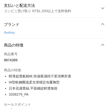
支払いと配送方法
コンビニ受け取り NT$1,200以上で送料無料
お支払い方法
ブランド
クレジットカード1回払い
Audrey
コンビニ店頭代金引換
LINE Pay
商品の特徴
Apple Pay
商品番号
9874389
Easy Wallet
商品の特徴
Google Pay
輕薄超透氣棉杯,快速吸濕排汗更清爽舒適
PXPay Plus
W型軟鋼圈溫柔支撐穩定包覆胸型
日本花邊蕾絲,平面織紋輕透無痕
Plus Pay
3208279_PA
AFTEE代金後払い
セールスポイント
説明