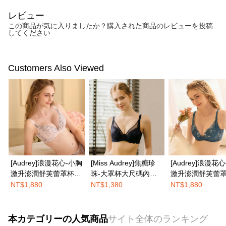
レビュー
この商品が気に入りましたか？購入された商品のレビューを投稿
してください
Customers Also Viewed
[Audrey]浪漫花心-小胸
[Miss Audrey]焦糖珍
[Audrey]浪漫花
激升澎潤舒芙蕾罩杯內
珠-大罩杯大尺碼內衣-
激升澎潤舒芙蕾
衣-甜心粉
性感深紫
衣-古典藍
NT$1,880
NT$1,380
NT$1,880
本カテゴリーの人気商品
サイト全体のランキング