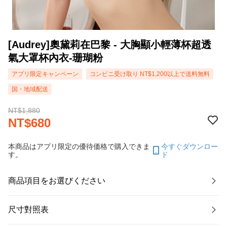
[Audrey]奧黛莉在巴黎 - 大胸顯小輕薄杯超透
氣大罩杯內衣-珊瑚粉
アプリ限定キャンペーン
コンビニ受け取り NT$1,200以上で送料無料
国・地域配送
NT$1,880
NT$680
本商品はアプリ限定の優待価格で購入できま
今すぐダウンロー
す。
ド
商品項目をお選びください
尺寸對照表