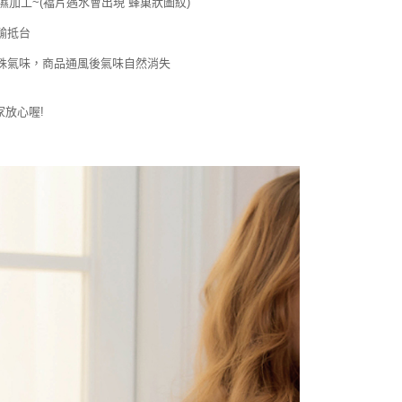
濕加工~(襠片遇水會出現 蜂巢狀圖紋)
輸抵台
殊氣味，商品通風後氣味自然消失
放心喔!