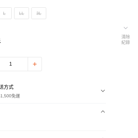
L
LL
3L
清除
表
紀錄
送方式
1,500免運
次付款
付款