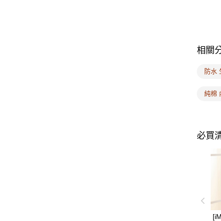
相關
防水
純棉 
必買
[