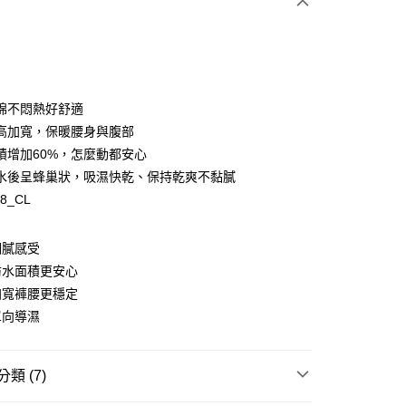
棉不悶熱好舒適
y
高加寬，保暖腰身與腹部
積增加60%，怎麼動都安心
水後呈蜂巢狀，吸濕快乾、保持乾爽不黏膩
38_CL
享後付
細膩感受
FTEE先享後付」】
防水面積更安心
先享後付是「在收到商品之後才付款」的支付方式。 讓您購物簡單
加寬褲腰更穩定
心！
：不需註冊會員、不需綁卡、不需儲值。
單向導濕
：只要手機號碼，簡訊認證，即可結帳。
：先確認商品／服務後，再付款。
類 (7)
EE先享後付」結帳流程】
00，滿NT$1,500(含以上)免運費
方式選擇「AFTEE先享後付」後，將跳轉至「AFTEE先享後