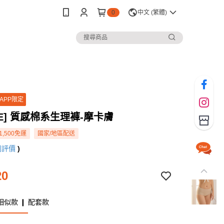
0
中文 (繁體)
APP限定
WE] 質感棉系生理褲-摩卡膚
1,500免運
國家/地區配送
則評價
)
20
相似款 ❙ 配套款