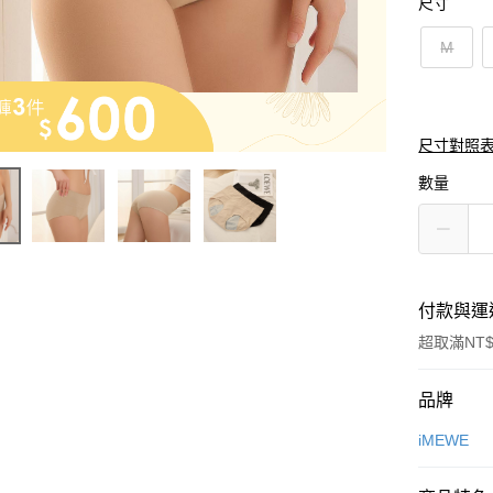
尺寸
M
尺寸對照
數量
付款與運
超取滿NT$
付款方式
品牌
信用卡一
iMEWE
超商取貨