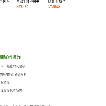
-高腰收腹
無縫生理褲日安型-
絲褲-性感黑
無縫生理褲日安型
裸感膚
玫瑰粉
經典黑
NT$480
NT$580
NT$480
褲細膩呵護妳
不悶不熱也耐洗耐穿
特殊時期而備受限制
膚等特性
高彈收腹也不勒肉