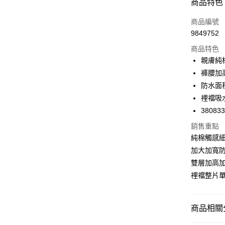
商品特色
LINE Pay
商品編號
Apple Pay
9849752
商品特色
悠遊付
親膚純
Google Pa
褲腰加
防水面
全支付
裡襠吸
全盈+PAY
38083
AFTEE先
銷售重點
相關說明
純棉觸感
【關於「A
加大加寬
ATM付款
AFTEE
雙層加高
便利好安
１．簡單
裡襠整片
２．便利
運送方式
３．安心
全家取付
商品相關分
【「AFT
每筆NT$1
１．於結帳