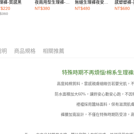
動。
理褲-質感黑
夜兩用型生理褲-黑
無縫生理褲夜安型-
感塑塑褲
色
玫瑰粉
無痕束褲-
$220
NT$380
NT$480
NT$680
$360
說明
商品規格
相關推薦
特殊時期不再煩惱!棉系生理
高度純棉質料，雲感親膚細緻彷若嬰兒肌，
防水面積加大60%，讓妳安心動安心跑，不因
裡襠採用蠶絲面料，保有滋潤肌
褲腰加寬設計，不僅在特殊時期防受涼，