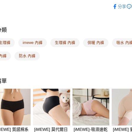
❙ iMEW
付」結帳
分享
付款後全
２．訂單
🔎內褲款
３．收到繳
每筆NT$1
／ATM／
🔎內褲款
※ 請注意
7-11取付
絡購買商品
分類
❙ 多件優
先享後付
每筆NT$1
※ 交易是
❙ APP獨
 生理褲
imewe 內褲
生理褲 內褲
保暖 內褲
吸水 內
是否繳費成
付款後7-1
付客戶支
🔎內褲款
每筆NT$1
內褲
防水 內褲
🔎材質搜
【注意事
宅配
１．透過由
交易，需
每筆NT$1
求債權轉
清單
２．關於
EASY S
https://aft
免運費
３．未成
「AFTE
海外配送
任。
４．使用「
即時審查
結果請求
５．嚴禁
形，恩沛
iMEWE] 質感棉系
[iMEWE] 莫代爾日
[iMEWE]-吸濕速乾
[iMEWE