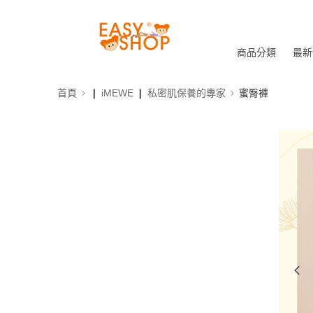
商品分類
最新
首頁
❙ iMEWE ❙ 私密肌保養的專家
蜜臀褲