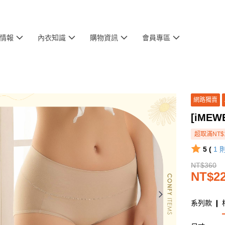
情報
內衣知識
購物資訊
會員專區
網路獨賣
[iME
超取滿NT$
5 (
1
NT$360
NT$2
系列款 ❙ 