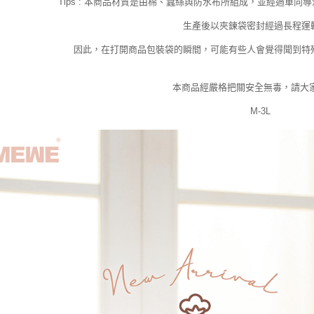
Tips : 本商品材質是由棉、蠶絲與防水布所組成，並經過單向導
生產後以夾鍊袋密封經過長程運
因此，在打開商品包裝袋的瞬間，可能有些人會覺得聞到特
本商品經嚴格把關安全無毒，請大家
M-3L