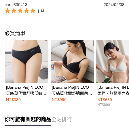
carol630413
2024/09/08
|
M
必買清單
[Banana Pie]IN ECO
[Banana Pie]IN ECO
[Banana Pie] IN
天絲莫代爾舒適低敏三
天絲莫代爾舒適圈內
柔棉．無鋼圈內衣
角內褲-烏木黑
衣-烏木黑
山白
NT$380
NT$990
NT$680
NT$890
你可能有興趣的商品
全站排行