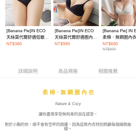
免運費
https://aftee.tw/terms/#terms3
３．未成年的使用者請事先徵得法定代理人或監護人之同意方可使用
海外配送
查看運費
「AFTEE先享後付」，若未經同意申辦者引起之損失，本公司不負相關責
任。
４．使用「AFTEE先享後付」時，將依據個別帳號之用戶狀況，依本公司即
時審查核予不同之上限額度；若仍有額度不足之情形，本公司將視審查結果
[Banana Pie]IN ECO
[Banana Pie]IN ECO
[Banana Pie] IN
請求用戶進行身份認證。
天絲莫代爾舒適低敏三
天絲莫代爾舒適圈內
柔棉．無鋼圈內衣
５．嚴禁一人註冊多個帳號或使用他人資訊註冊。若發現惡意使用之情形，
角內褲-烏木黑
衣-烏木黑
山白
NT$380
NT$990
NT$680
恩沛科技股份有限公司將有權停止該用戶之使用額度並採取法律行動。
NT$890
詳細說明
商品規格
相關推薦
柔 棉．無 鋼 圈 內 衣
Nature & Cozy
讓你盡情享受無拘束的自在感受，
對於小胸的你，絕不會有空杯的困擾，因為這款內衣特別照顧每個細微曲
線。