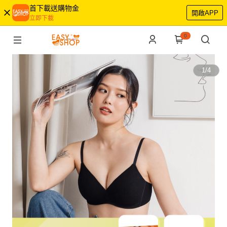
首下載送購物金
開啟APP
立即下載
0
1
/
4