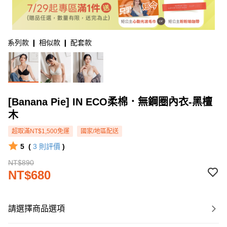
系列款 ❙ 相似款 ❙ 配套款
[Banana Pie] IN ECO柔棉．無鋼圈內衣-黑檀
木
超取滿NT$1,500免運
國家/地區配送
5
(
3
則評價
)
NT$890
NT$680
請選擇商品選項