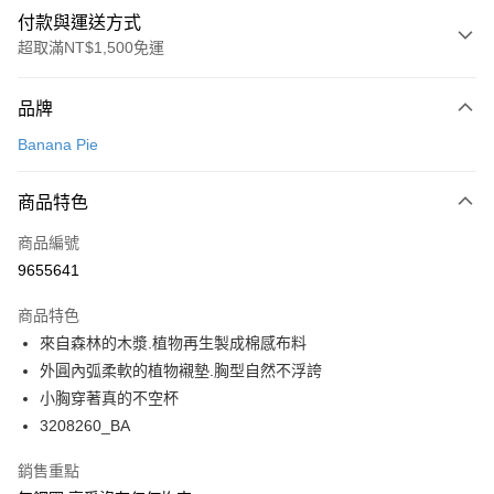
付款與運送方式
超取滿NT$1,500免運
付款方式
品牌
信用卡一次付款
Banana Pie
超商取貨付款
商品特色
LINE Pay
商品編號
Apple Pay
9655641
悠遊付
商品特色
Google Pay
來自森林的木漿.植物再生製成棉感布料
全支付
外圓內弧柔軟的植物襯墊.胸型自然不浮誇
小胸穿著真的不空杯
全盈+PAY
3208260_BA
AFTEE先享後付
銷售重點
相關說明