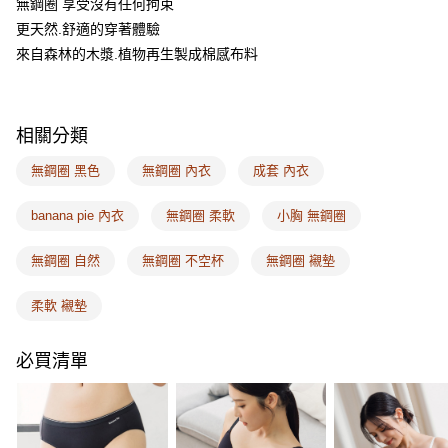
無鋼圈 享受沒有任何拘束
【關於「AFTEE先享後付」】
ATM付款
AFTEE先享後付是「在收到商品之後才付款」的支付方式。 讓您購物簡單
更天然.舒適的穿著體驗
便利好安心！
來自森林的木漿.植物再生製成棉感布料
１．簡單：不需註冊會員、不需綁卡、不需儲值。
運送方式
２．便利：只要手機號碼，簡訊認證，即可結帳。
３．安心：先確認商品／服務後，再付款。
全家取付
每筆NT$100，滿NT$1,500(含以上)免運費
【「AFTEE先享後付」結帳流程】
相關分類
１．於結帳方式選擇「AFTEE先享後付」後，將跳轉至「AFTEE先享後付」
付款後全家取貨
結帳頁面，進行簡訊認證並確認金額後，即可完成結帳。
無鋼圈 黑色
無鋼圈 內衣
成套 內衣
２．訂單成立數日內，您將收到繳費通知簡訊。
每筆NT$100，滿NT$1,500(含以上)免運費
３．收到繳費通知簡訊後14天內，點擊此簡訊中的連結，可透過四大超商／
banana pie 內衣
無鋼圈 柔軟
小胸 無鋼圈
ATM／網路銀行／等多元方式進行付款，方視為交易完成。
7-11取付
※ 請注意：結帳手續完成當下不需立刻繳費，但若您需要取消訂單，請聯絡
每筆NT$100，滿NT$1,500(含以上)免運費
購買商品的店家。未經商家同意取消之訂單仍視為有效，需透過AFTEE先享
無鋼圈 自然
無鋼圈 不空杯
無鋼圈 襯墊
後付繳納相關費用。
付款後7-11取貨
※ 交易是否成功請以「AFTEE先享後付 」之結帳頁面顯示為準，若有關於
柔軟 襯墊
是否繳費成功／繳費後需取消欲退款等相關疑問，請聯繫「AFTEE先享後付
每筆NT$100，滿NT$1,500(含以上)免運費
客戶支援中心」
https://netprotections.freshdesk.com/support/home
宅配
必買清單
【注意事項】
１．透過由恩沛科技股份有限公司提供之「AFTEE先享後付」服務完成之交
每筆NT$100，滿NT$1,500(含以上)免運費
易，需依本服務之必要範圍內提供個人資料，並將交易相關給付款項請求債
權轉讓予恩沛科技股份有限公司。
EASY SHOP門市速取
２．關於個人資料處理事宜，請瀏覽以下網址：