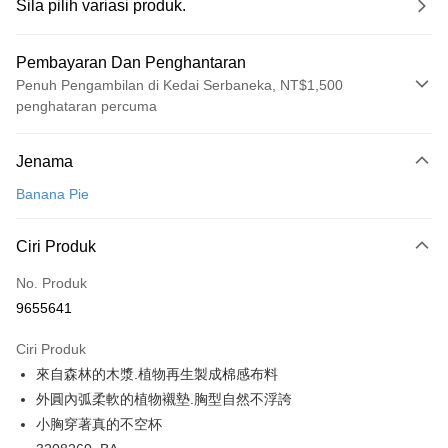
Sila pilih variasi produk.
Pembayaran Dan Penghantaran
Penuh Pengambilan di Kedai Serbaneka, NT$1,500
penghataran percuma
Kaedah Pembayaran
Jenama
Kad Kredit (Bayaran Penuh)
Banana Pie
Pengambilan di Kedai Serbaneka
LINE Pay
Ciri Produk
Apple Pay
No. Produk
9655641
Easy Wallet
Ciri Produk
Google Pay
來自森林的木漿.植物再生製成棉感布料
PXPay Plus
外圓內弧柔軟的植物襯墊.胸型自然不浮誇
小胸穿著真的不空杯
Plus PAY