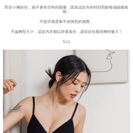
20% setahun akan dikenakan. Pengguna bawah umur dikehendaki
對於小胸的你，絕不會有空杯的困擾，因為這款內衣特別照顧每個細微曲
mendapatkan kebenaran daripada ibu bapa atau penjaga yang sah
線。
untuk menggunakan AFTEE.
不提供過度集中或側包的感覺。
Sila hubungi NP Taiwan Inc. di
cs_tw@netprotections.co.jp
jika anda
mempunyai sebarang kebimbangan mengenai pemprosesan dan
不論胸型大小，這款內衣都以舒適為先，讓你自信展現獨特魅力！
penggunaan pada data peribadi. Jika anda tidak bersetuju dengan data
S-LL
peribadi yang disenaraikan seperti di atas akan dikumpul dan digunakan
oleh AFTEE, sila jangan gunakan perkhidmatan ini.