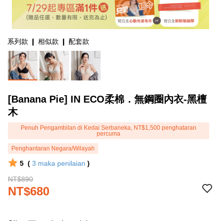
系列款 ❙ 相似款 ❙ 配套款
[Banana Pie] IN ECO柔棉．無鋼圈內衣-黑檀
木
Penuh Pengambilan di Kedai Serbaneka, NT$1,500 penghataran
percuma
Penghantaran Negara/Wilayah
5
(
3
maka penilaian
)
NT$890
NT$680