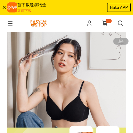
首下載送購物金
Buka APP
立即下載
0
1
/
4