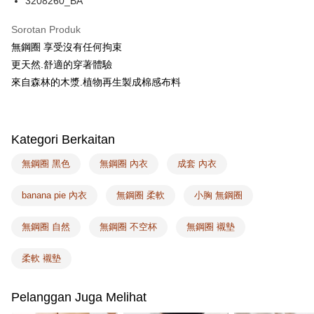
3208260_BA
AFTEE
Deskripsi
Sorotan Produk
Pertama, Mengenai Perkhidmatan AFTEE Beli Sekarang Bayar Kemudian
無鋼圈 享受沒有任何拘束
Pemindahan ATM
1. Dengan memilih AFTEE sebagai kaedah pembayaran, mesej
更天然.舒適的穿著體驗
pengesahan AFTEE akan muncul.
來自森林的木漿.植物再生製成棉感布料
2. Anda boleh meneruskan pembayaran selepas pengesahan SMS.
Pilihan Penghantaran
3. Tiada bayaran diperlukan apabila pesanan disahkan. Produk akan
dihantar ke alamat yang ditetapkan.
全家取付
4. Setelah pesanan disahkan, anda akan menerima SMS pembayaran
NT$100/pesanan | Penghantaran percuma untuk pesanan
manakala ahli aplikasi akan menerima pemberitahuan tolak aplikasi
Kategori Berkaitan
NT$1,500 atau lebih
AFTEE.
5. Tiada bayaran diperlukan apabila anda menerima produk. Sila buat
無鋼圈 黑色
無鋼圈 內衣
成套 內衣
pembayaran di empat kedai serbaneka utama, ATM atau perbankan
付款後全家取貨
dalam talian dengan SMS pembayaran atau pemberitahuan tolak aplikasi
NT$100/pesanan | Penghantaran percuma untuk pesanan
banana pie 內衣
無鋼圈 柔軟
小胸 無鋼圈
AFTEE.
NT$1,500 atau lebih
Sila ambil perhatian bahawa tempoh pembayaran adalah 14 hari. Walau
無鋼圈 自然
無鋼圈 不空杯
無鋼圈 襯墊
7-11取付
bagaimanapun, bagi mereka yang telah memuat turun Aplikasi AFTEE
dan mendaftar sebagai ahli AFTEE boleh menikmati tempoh pembayaran
NT$100/pesanan | Penghantaran percuma untuk pesanan
柔軟 襯墊
sehingga 45 hari.
NT$1,500 atau lebih
Tempoh pembayaran dikira dari masa kedai meminta pembayaran anda,
Pelanggan Juga Melihat
付款後7-11取貨
ditambah dengan bilangan hari yang boleh dilanjutkan oleh AFTEE. Anda
boleh melanjutkan tempoh pembayaran anda sebelum anda menerima