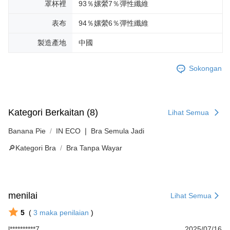
罩杯裡
93％嫘縈7％彈性纖維
表布
94％嫘縈6％彈性纖維
製造產地
中國
Sokongan
Kategori Berkaitan (8)
Lihat Semua
Banana Pie
IN ECO ❘ Bra Semula Jadi
🔎Kategori Bra
Bra Tanpa Wayar
menilai
Lihat Semua
5
(
3
maka penilaian
)
l**********7
2025/07/16