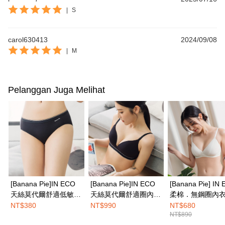
|
S
carol630413
2024/09/08
|
M
Pelanggan Juga Melihat
[Banana Pie]IN ECO
[Banana Pie]IN ECO
[Banana Pie] IN
天絲莫代爾舒適低敏三
天絲莫代爾舒適圈內
柔棉．無鋼圈內衣
角內褲-烏木黑
衣-烏木黑
山白
NT$380
NT$990
NT$680
NT$890