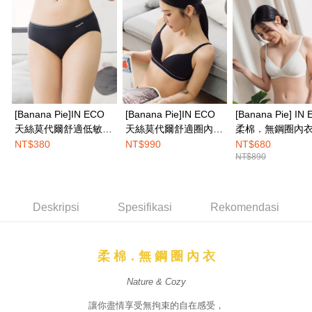
NT$100/pesanan | Penghantaran percuma untuk pesanan
pesanan. Walau bagaimanapun, tiada jaminan bahawa anda boleh
NT$1,500 atau lebih
menerima pesanan anda semasa tempoh pembayaran (cth.: produk
prapesanan atau produk yang mungkin mengambil masa yang lebih
宅配
lama untuk dihantar). Oleh itu, anda dikehendaki membuat pembayaran
kepada AFTEE dalam tempoh sama ada anda menerima pesanan.
NT$100/pesanan | Penghantaran percuma untuk pesanan
NT$1,500 atau lebih
Kedua, Sekatan Pembayaran
1. Jumlah yang diperakui untuk pengguna kali pertama boleh sehingga
EASY SHOP門市速取
NT$10,000. Amaun diperakui sebenar yang diluluskan akan berdasarkan
[Banana Pie]IN ECO
[Banana Pie]IN ECO
[Banana Pie] IN
keputusan pensijilan dan semakan oleh AFTEE.
Penghantaran percuma
天絲莫代爾舒適低敏三
天絲莫代爾舒適圈內
柔棉．無鋼圈內衣
2. Amaun perbelanjaan minimum mestilah lebih besar daripada NT$20.
角內褲-烏木黑
衣-烏木黑
山白
NT$380
NT$990
NT$680
3. Pada masa ini hanya tersedia untuk ahli Taiwan.
Penghantaran ke luar negara
Kadar Penghantaran
NT$890
Ketiga, Syarat Perkhidmatan
Perkhidmatan AFTEE Beli Sekarang Bayar Kemudian disediakan oleh NP
Taiwan, Inc. dan AFTEE akan membuat bil kepada pengguna. AFTEE
Deskripsi
Spesifikasi
Rekomendasi
akan menggunakan data peribadi yang dikumpul (termasuk nama
pembeli, no. telefon, nama penerima, no. telefon, alamat penerima) untuk
penggunaan perkhidmatan. Sila rujuk kepada "Penyata Pengumpulan
Data Peribadi, Pemprosesan, Penggunaan"
柔 棉．無 鋼 圈 內 衣
(https://aftee.tw/privacypolicy/
) untuk maklumat lanjut.
Nature & Cozy
Jumlah yang diperakui untuk pengguna kali pertama yang lulus
kelulusan boleh sehingga NT$10,000. Jika pengguna tidak membuat
讓你盡情享受無拘束的自在感受，
pembayaran dalam tempoh tersebut, yuran pembayaran lewat sebanyak