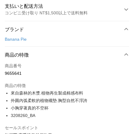
支払いと配送方法
コンビニ受け取り NT$1,500以上で送料無料
お支払い方法
ブランド
クレジットカード1回払い
Banana Pie
コンビニ店頭代金引換
LINE Pay
商品の特徴
Apple Pay
商品番号
9655641
Easy Wallet
商品の特徴
Google Pay
來自森林的木漿.植物再生製成棉感布料
PXPay Plus
外圓內弧柔軟的植物襯墊.胸型自然不浮誇
小胸穿著真的不空杯
Plus Pay
3208260_BA
AFTEE代金後払い
セールスポイント
説明