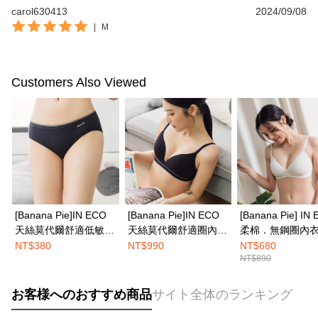
carol630413
2024/09/08
|
M
Customers Also Viewed
[Banana Pie]IN ECO
[Banana Pie]IN ECO
[Banana Pie] IN
天絲莫代爾舒適低敏三
天絲莫代爾舒適圈內
柔棉．無鋼圈內衣
角內褲-烏木黑
衣-烏木黑
山白
NT$380
NT$990
NT$680
NT$890
お客様へのおすすめ商品
サイト全体のランキング