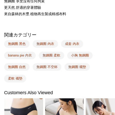
無鋼圈 享受沒有任何拘束
一、 AFTEE代金後払いについて
ATM払い
1.お支払い方法でAFTEE代金後払いを選択すると、携帯電話認証ウィンド
更天然.舒適的穿著體驗
ウが表示されます。
來自森林的木漿.植物再生製成棉感布料
2.SMSで認証してお支払い手続を進めてください。
配送方法
3.注文するときのお支払いは不要です。商品はご指定の住所に配送されま
す。
全家取付
4.ご注文が完了すると、携帯に支払い通知のSMSが届きます。アプリ会員
配送毎にNT$100、NT$1,500以上で送料無料
の場合は、AFTEE アプリプッシュ通知が届きます。
関連カテゴリー
5.商品受け取り時のお支払いは不要です。商品を確かめてから、SMSまた
付款後全家取貨
はアプリの通知に従って、4大コンビニ、またはATM/オンラインバンキン
無鋼圈 黑色
無鋼圈 內衣
成套 內衣
グでお支払いください。
配送毎にNT$100、NT$1,500以上で送料無料
banana pie 內衣
無鋼圈 柔軟
小胸 無鋼圈
代金納付期限は最短で 14 日以内ですので、ご注意ください。AFTEE アプ
7-11取付
リをダウンロードして AFTEE 会員になるとお支払い期限を最長 45 日以内
配送毎にNT$100、NT$1,500以上で送料無料
まで延長できます。
無鋼圈 自然
無鋼圈 不空杯
無鋼圈 襯墊
付款後7-11取貨
お支払期限は、ショップが請求した期日と、AFTEEで延長できる日数をも
柔軟 襯墊
とに計算されます。AFTEEで注文すると、商品を受け取るまで支払い期限
配送毎にNT$100、NT$1,500以上で送料無料
を延長できますが、商品を期限内に受け取れない場合があります（例：予
約商品や商品到着日が比較的遅い商品）。そのため、商品到着の有無に関
宅配
Customers Also Viewed
わらず、AFTEEで指定された期限内にお支払いください。
配送毎にNT$100、NT$1,500以上で送料無料
二、支払い限度額
EASY SHOP門市速取
1.初回 AFTEEを ご利用の際に、認証結果及び当社の審査の結果に基づ
き、限度額が設定されます。
送料無料