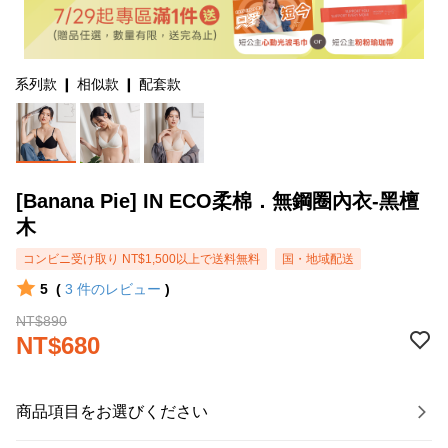
系列款 ❙ 相似款 ❙ 配套款
[Banana Pie] IN ECO柔棉．無鋼圈內衣-黑檀
木
コンビニ受け取り NT$1,500以上で送料無料
国・地域配送
5
(
3
件のレビュー
)
NT$890
NT$680
商品項目をお選びください