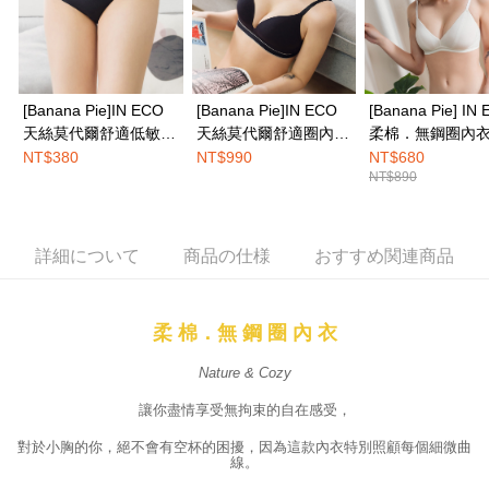
2.決済金額は最低NT$20です。
3.現在、台湾の会員のみご利用いただけます。
海外発送
送料を確認
三、利用規約「AFTEE代金後払い」（以下当サービスという）はネットプ
ロテクションズ（以下 AFTEE という）が提供し、AFTEEが代金を徴収し
ます。当サービスご利用の際に提供しなければならない個人情報（注文者
[Banana Pie]IN ECO
[Banana Pie]IN ECO
[Banana Pie] IN
の氏名、電話番号、受取人の氏名、電話番号、受取人住所を含むがこれに
天絲莫代爾舒適低敏三
天絲莫代爾舒適圈內
柔棉．無鋼圈內衣
限らない）は、AFTEEに渡され当サービスで必要な範囲内で利用されま
角內褲-烏木黑
衣-烏木黑
山白
NT$380
NT$990
NT$680
す。AFTEEの個人情報の収集、処理、利用について、詳細はAFTEE公式ホ
NT$890
ームページの『個人情報の収集、処理及び利用に関する声明』をご参照く
ださい（
https://aftee.tw/privacypolicy/
）。
AFTEEの初回ご利用の際に、審査を通過すれば、最高額がNT$10,000にな
詳細について
商品の仕様
おすすめ関連商品
ります。支払い期限を過ぎた場合、その金額に基づいて年利20%の遅延滞
納金が加算されます。未成年の利用者は、事前に法定代理人または後見人
の同意を得ればAFTEEをご利用いただけます。
柔 棉．無 鋼 圈 內 衣
個人情報の処理、利用について疑問がある、または関連する法律の権利を
行使したい場合は、ネットプロテクションズ
cs_tw@netprotections.co.jp
Nature & Cozy
にご連絡ください。上記に示した個人情報を、必要な購入注文書とあわせ
てAFTEEにご提供いただく、またはAFTEEにあなたの個人情報の収集、処
讓你盡情享受無拘束的自在感受，
理、利用を許可することににご同意いただけない場合は、当サービスを選
択しないでください。
對於小胸的你，絕不會有空杯的困擾，因為這款內衣特別照顧每個細微曲
線。