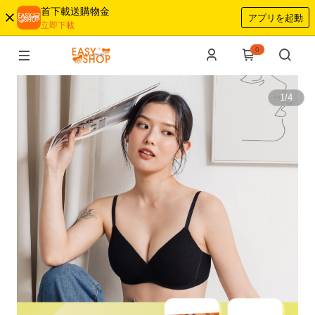
首下載送購物金
アプリを起動
立即下載
0
1
/
4