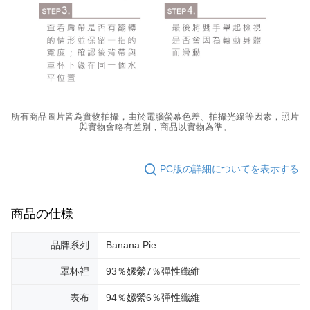
所有商品圖片皆為實物拍攝，由於電腦螢幕色差、拍攝光線等因素，照片
與實物會略有差別，商品以實物為準。
PC版の詳細についてを表示する
商品の仕様
品牌系列
Banana Pie
罩杯裡
93％嫘縈7％彈性纖維
表布
94％嫘縈6％彈性纖維