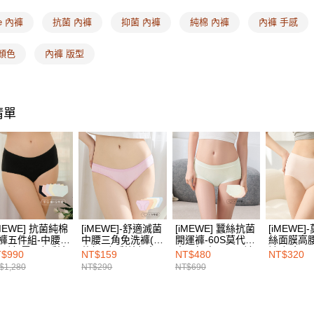
絡購買商品
先享後付
每筆NT$1
e 內褲
抗菌 內褲
抑菌 內褲
純棉 內褲
內褲 手感
※ 交易是
是否繳費成
付款後7-1
顏色
內褲 版型
付客戶支
每筆NT$1
【注意事
宅配
１．透過由
交易，需
每筆NT$1
清單
求債權轉
２．關於
EASY S
https://aft
免運費
３．未成
「AFTE
海外配送
任。
４．使用「
即時審查
結果請求
iMEWE] 抗菌純棉
[iMEWE]-舒適滅菌
[iMEWE] 蠶絲抗菌
[iMEWE
５．嚴禁
褲五件組-中腰平
中腰三角免洗褲(五
開運褲-60S莫代爾
絲面膜高
形，恩沛
內褲-雲朵粉彩色
件組)-粉彩繽紛色
中腰無痕平口內褲
褲-粉色
$990
NT$159
NT$480
NT$320
動。
(3件組)-(綠+膚
$1,280
NT$290
NT$690
+黃)