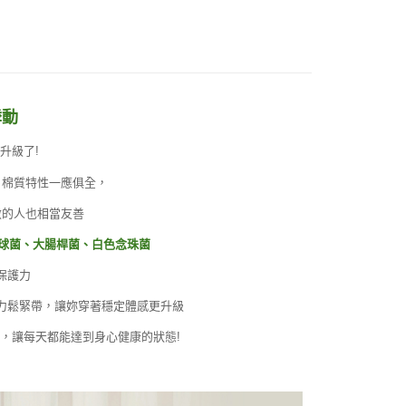
悸動
升級了!
、棉質特性一應俱全，
敏的人也相當友善
萄球菌、大腸桿菌、白色念珠菌
保護力
力鬆緊帶，讓妳穿著穩定體感更升級
，讓每天都能達到身心健康的狀態!