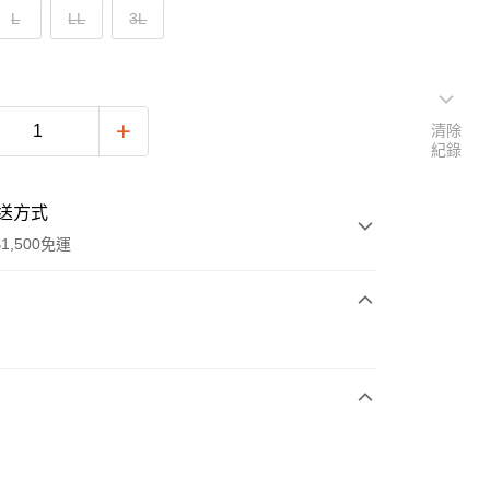
L
LL
3L
清除
紀錄
送方式
1,500免運
次付款
付款