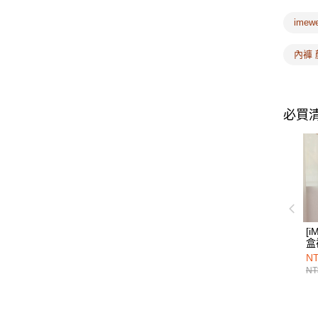
imew
內褲 
必買
[
盒
口
NT
系
NT