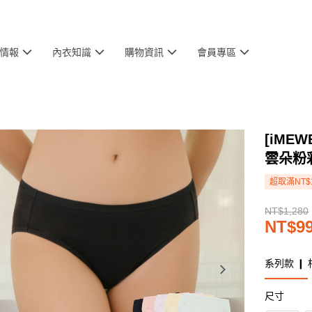
情報
內衣知識
購物資訊
會員專區
[iME
雲朵粉
超取滿NT$
NT$1,280
NT$9
系列款 ❙ 
尺寸