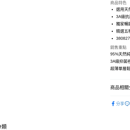
商品特色
悠遊付
選用天
Google Pa
3A級
獨家暢
全支付
精選五
全盈+PAY
38082
AFTEE先
銷售重點
相關說明
95%天然
【關於「A
3A級抑菌
ATM付款
AFTEE
超薄單層
便利好安
１．簡單
２．便利
運送方式
３．安心
商品相關分
全家取付
【「AFT
❙ iMEW
每筆NT$1
１．於結帳
分享
付」結帳
🔎內褲款
付款後全
２．訂單
３．收到繳
🔎內褲款
每筆NT$1
／ATM／
分類
※ 請注意
🔎內褲款
7-11取付