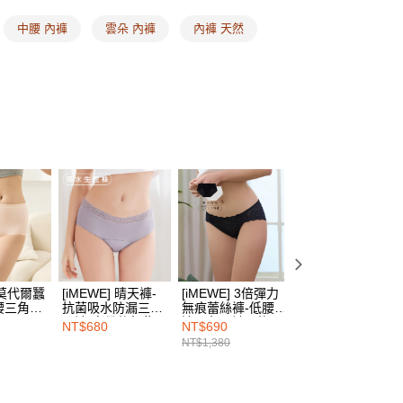
的店家。未經商家同意取消之訂單仍視為有效，需透過AFTEE
繳納相關費用。
00，滿NT$1,500(含以上)免運費
中腰 內褲
雲朵 內褲
內褲 天然
否成功請以「AFTEE先享後付 」之結帳頁面顯示為準，若有關於
功／繳費後需取消欲退款等相關疑問，請聯繫「AFTEE先享後
1取貨
援中心」
https://netprotections.freshdesk.com/support/home
00，滿NT$1,500(含以上)免運費
項】
恩沛科技股份有限公司提供之「AFTEE先享後付」服務完成之
依本服務之必要範圍內提供個人資料，並將交易相關給付款項請
00，滿NT$1,500(含以上)免運費
讓予恩沛科技股份有限公司。
個人資料處理事宜，請瀏覽以下網址：
HOP門市速取
ee.tw/terms/#terms3
年的使用者請事先徵得法定代理人或監護人之同意方可使用
E先享後付」，若未經同意申辦者引起之損失，本公司不負相關責
查看運費
AFTEE先享後付」時，將依據個別帳號之用戶狀況，依本公司
核予不同之上限額度；若仍有額度不足之情形，本公司將視審查
用戶進行身份認證。
]-莫代爾蠶
[iMEWE] 晴天褲-
[iMEWE] 3倍彈力
[iMEWE] 晴天褲-
一人註冊多個帳號或使用他人資訊註冊。若發現惡意使用之情
腰三角內
抗菌吸水防漏三角
無痕蕾絲褲-低腰窄
抗菌吸水防漏三角
科技股份有限公司將有權停止該用戶之使用額度並採取法律行
內褲-自帶仙氣紫
邊三角內褲(2件
內褲-心曠神怡灰
NT$680
NT$690
NT$680
組)-黑白經典
NT$1,380