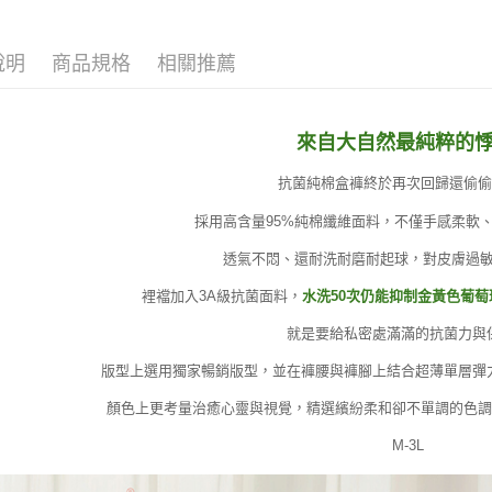
說明
商品規格
相關推薦
來自大自然最純粹的
抗菌純棉盒褲終於再次回歸還偷偷
採用高含量95%純棉纖維面料，不僅手感柔軟
透氣不悶、還耐洗耐磨耐起球，對皮膚過
裡襠加入3A級抗菌面料，
水洗50次仍能抑制金黃色葡
就是要給私密處滿滿的抗菌力與
版型上選用獨家暢銷版型，並在褲腰與褲腳上結合超薄單層彈
顏色上更考量治癒心靈與視覺，精選繽紛柔和卻不單調的色調
M-3L