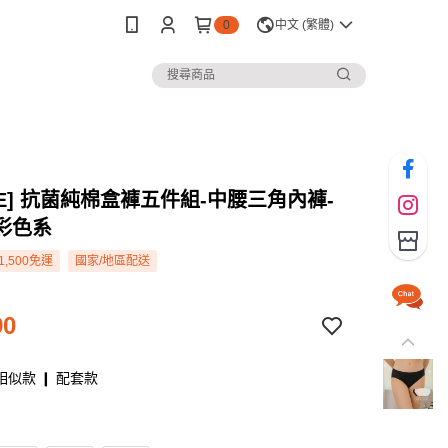
0
中文 (繁體)
WE] 抗菌純棉盒褲五件組-中腰三角內褲-
彩色系
1,500免運
國家/地區配送
90
相似款 ❙ 配套款