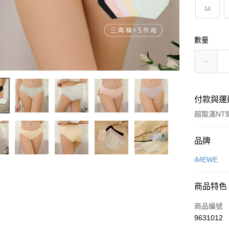
M
數量
付款與運
超取滿NT$
付款方式
品牌
信用卡一
iMEWE
超商取貨
商品特色
LINE Pay
商品編號
Apple Pay
9631012