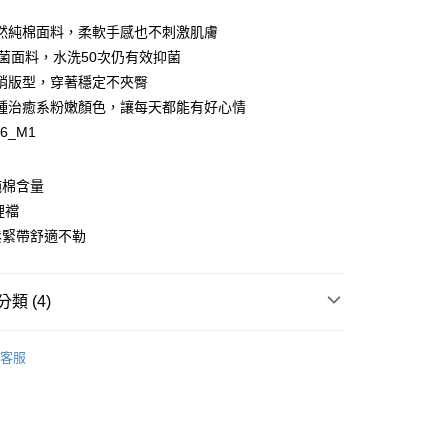
然純棉面料，柔軟手感也不刺激肌膚
y
抗菌面料，水洗50次仍有效抑菌
銷版型，穿著穩定不夾臀
種治癒系粉嫩顏色，讓每天都能有好心情
76_M1
享後付
純棉含量
FTEE先享後付」】
裡襠
先享後付是「在收到商品之後才付款」的支付方式。 讓您購物簡單
鬆緊帶舒適不勒
心！
：不需註冊會員、不需綁卡、不需儲值。
：只要手機號碼，簡訊認證，即可結帳。
：先確認商品／服務後，再付款。
類 (4)
EE先享後付」結帳流程】
E ❙ 私密肌保養的專家
抗菌內褲
00，滿NT$1,500(含以上)免運費
方式選擇「AFTEE先享後付」後，將跳轉至「AFTEE先享後
客服
頁面，進行簡訊認證並確認金額後，即可完成結帳。
式
三角褲
家取貨
成立數日內，您將收到繳費通知簡訊。
費通知簡訊後14天內，點擊此簡訊中的連結，可透過四大超商
式
多件組合褲
00，滿NT$1,500(含以上)免運費
網路銀行／等多元方式進行付款，方視為交易完成。
：結帳手續完成當下不需立刻繳費，但若您需要取消訂單，請聯
式
素面內褲