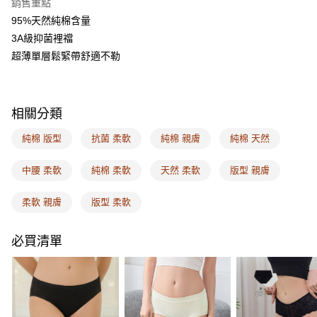
銷售重點
【關於「AFTEE先享後付」】
ATM付款
AFTEE先享後付是「在收到商品之後才付款」的支付方式。 讓您購物簡單
95%天然純棉含量
便利好安心！
3A級抑菌裡襠
１．簡單：不需註冊會員、不需綁卡、不需儲值。
運送方式
２．便利：只要手機號碼，簡訊認證，即可結帳。
超薄單層鬆緊帶舒適不勒
３．安心：先確認商品／服務後，再付款。
全家取付
每筆NT$100，滿NT$1,500(含以上)免運費
【「AFTEE先享後付」結帳流程】
１．於結帳方式選擇「AFTEE先享後付」後，將跳轉至「AFTEE先享後付」
相關分類
付款後全家取貨
結帳頁面，進行簡訊認證並確認金額後，即可完成結帳。
２．訂單成立數日內，您將收到繳費通知簡訊。
每筆NT$100，滿NT$1,500(含以上)免運費
純棉 版型
抗菌 柔軟
純棉 親膚
純棉 天然
３．收到繳費通知簡訊後14天內，點擊此簡訊中的連結，可透過四大超商／
ATM／網路銀行／等多元方式進行付款，方視為交易完成。
7-11取付
※ 請注意：結帳手續完成當下不需立刻繳費，但若您需要取消訂單，請聯絡
中腰 柔軟
純棉 柔軟
天然 柔軟
版型 親膚
每筆NT$100，滿NT$1,500(含以上)免運費
購買商品的店家。未經商家同意取消之訂單仍視為有效，需透過AFTEE先享
後付繳納相關費用。
柔軟 親膚
版型 柔軟
付款後7-11取貨
※ 交易是否成功請以「AFTEE先享後付 」之結帳頁面顯示為準，若有關於
是否繳費成功／繳費後需取消欲退款等相關疑問，請聯繫「AFTEE先享後付
每筆NT$100，滿NT$1,500(含以上)免運費
客戶支援中心」
https://netprotections.freshdesk.com/support/home
必買清單
宅配
【注意事項】
１．透過由恩沛科技股份有限公司提供之「AFTEE先享後付」服務完成之交
每筆NT$100，滿NT$1,500(含以上)免運費
易，需依本服務之必要範圍內提供個人資料，並將交易相關給付款項請求債
權轉讓予恩沛科技股份有限公司。
EASY SHOP門市速取
２．關於個人資料處理事宜，請瀏覽以下網址：