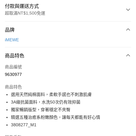
付款與運送方式
超取滿NT$1,500免運
付款方式
品牌
信用卡一次付款
iMEWE
超商取貨付款
商品特色
LINE Pay
商品編號
Apple Pay
9630977
悠遊付
商品特色
Google Pay
選用天然純棉面料，柔軟手感也不刺激肌膚
全支付
3A級抗菌面料，水洗50次仍有效抑菌
獨家暢銷版型，穿著穩定不夾臀
全盈+PAY
精選五種治癒系粉嫩顏色，讓每天都能有好心情
AFTEE先享後付
3808277_M1
相關說明