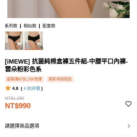
系列款 ❙ 相似款 ❙ 配套款
[iMEWE] 抗菌純棉盒褲五件組-中腰平口內褲-
雲朵粉彩色系
超取滿NT$1,500免運
國家/地區配送
4.8
(
4
則評價
)
NT$1,280
NT$990
請選擇商品選項