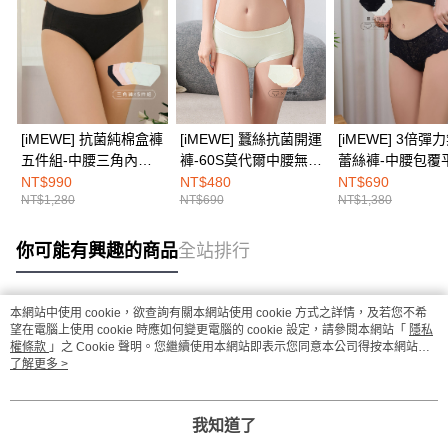
[iMEWE] 抗菌純棉盒褲
[iMEWE] 蠶絲抗菌開運
[iMEWE] 3倍彈
五件組-中腰三角內褲-
褲-60S莫代爾中腰無痕
蕾絲褲-中腰包覆
雲朵粉彩色系
平口內褲(3件組)-(綠
內褲(2件組)-黑
NT$990
NT$480
NT$690
NT$1,280
NT$690
NT$1,380
+膚+黃)
你可能有興趣的商品
全站排行
本網站中使用 cookie，欲查詢有關本網站使用 cookie 方式之詳情，及若您不希
熱門標籤
望在電腦上使用 cookie 時應如何變更電腦的 cookie 設定，請參閱本網站「
隱私
權條款
」之 Cookie 聲明。您繼續使用本網站即表示您同意本公司得按本網站使
用條款之 Cookie 聲明使用 cookie。
了解更多 >
我知道了