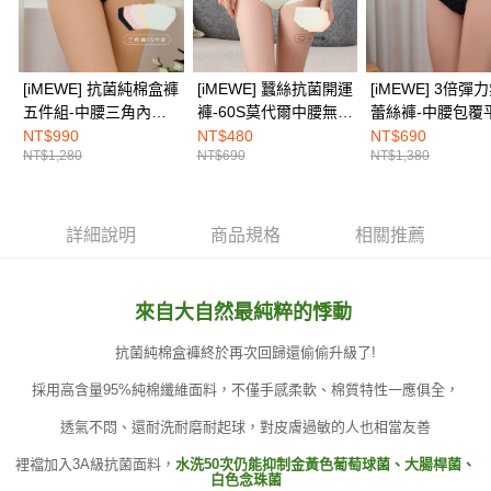
免運費
https://aftee.tw/terms/#terms3
３．未成年的使用者請事先徵得法定代理人或監護人之同意方可使用
海外配送
查看運費
「AFTEE先享後付」，若未經同意申辦者引起之損失，本公司不負相關責
任。
４．使用「AFTEE先享後付」時，將依據個別帳號之用戶狀況，依本公司即
[iMEWE] 抗菌純棉盒褲
[iMEWE] 蠶絲抗菌開運
[iMEWE] 3倍彈
時審查核予不同之上限額度；若仍有額度不足之情形，本公司將視審查結果
五件組-中腰三角內褲-
褲-60S莫代爾中腰無痕
蕾絲褲-中腰包覆
請求用戶進行身份認證。
雲朵粉彩色系
平口內褲(3件組)-(綠
內褲(2件組)-黑
NT$990
NT$480
NT$690
５．嚴禁一人註冊多個帳號或使用他人資訊註冊。若發現惡意使用之情形，
NT$1,280
NT$690
NT$1,380
+膚+黃)
恩沛科技股份有限公司將有權停止該用戶之使用額度並採取法律行動。
詳細說明
商品規格
相關推薦
來自大自然最純粹的悸動
抗菌純棉盒褲終於再次回歸還偷偷升級了!
採用高含量95%純棉纖維面料，不僅手感柔軟、棉質特性一應俱全，
透氣不悶、還耐洗耐磨耐起球，對皮膚過敏的人也相當友善
裡襠加入3A級抗菌面料，
水洗50次仍能抑制金黃色葡萄球菌、大腸桿菌、
白色念珠菌