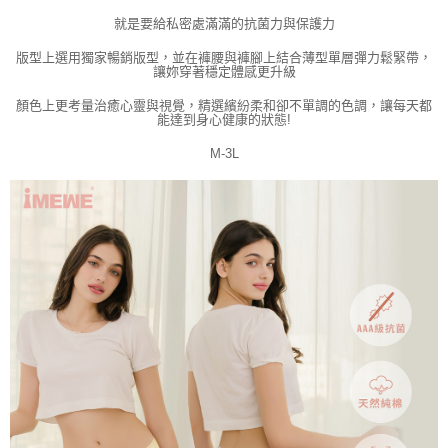
就是要給私密處滿滿的抗菌力與保護力
版型上選用獨家暢銷版型，並在褲腰與褲腳上結合薄型單層彈力鬆緊帶，
讓妳穿著穩定體感更升級
顏色上更考量治癒心靈與視覺，精選繽紛柔和卻不單調的色調，讓每天都
能達到身心健康的狀態!
M-3L