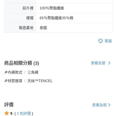
前片裡
100％聚酯纖維
裡襠
65％聚酯纖維35％棉
製造產地
泰國
客服
商品相關分類 (3)
查看全部
🔎內褲款式
三角褲
🔎材質搜尋
天絲™TENCEL
評價
查看全部
5
(
2
則評價
)