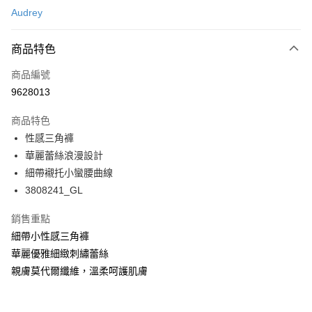
Audrey
超商取貨付款
商品特色
LINE Pay
商品編號
Apple Pay
9628013
悠遊付
商品特色
Google Pay
性感三角褲
全支付
華麗蕾絲浪漫設計
細帶襯托小蠻腰曲線
全盈+PAY
3808241_GL
AFTEE先享後付
銷售重點
相關說明
細帶小性感三角褲
【關於「AFTEE先享後付」】
ATM付款
AFTEE先享後付是「在收到商品之後才付款」的支付方式。 讓您購物簡單
華麗優雅細緻刺繡蕾絲
便利好安心！
親膚莫代爾纖維，溫柔呵護肌膚
１．簡單：不需註冊會員、不需綁卡、不需儲值。
運送方式
２．便利：只要手機號碼，簡訊認證，即可結帳。
３．安心：先確認商品／服務後，再付款。
全家取付