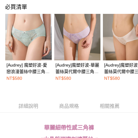
每筆NT$100，滿NT$1,500(含以上)免運費
【「AFTEE先享後付」結帳流程】
必買清單
１．於結帳方式選擇「AFTEE先享後付」後，將跳轉至「AFTEE先享後付」
付款後全家取貨
結帳頁面，進行簡訊認證並確認金額後，即可完成結帳。
２．訂單成立數日內，您將收到繳費通知簡訊。
每筆NT$100，滿NT$1,500(含以上)免運費
３．收到繳費通知簡訊後14天內，點擊此簡訊中的連結，可透過四大超商／
ATM／網路銀行／等多元方式進行付款，方視為交易完成。
7-11取付
※ 請注意：結帳手續完成當下不需立刻繳費，但若您需要取消訂單，請聯絡
每筆NT$100，滿NT$1,500(含以上)免運費
購買商品的店家。未經商家同意取消之訂單仍視為有效，需透過AFTEE先享
後付繳納相關費用。
付款後7-11取貨
※ 交易是否成功請以「AFTEE先享後付 」之結帳頁面顯示為準，若有關於
是否繳費成功／繳費後需取消欲退款等相關疑問，請聯繫「AFTEE先享後付
每筆NT$100，滿NT$1,500(含以上)免運費
[Audrey] 魔塑好波-愛
[Audrey]魔塑好波-華麗
[Audrey]魔塑好
客戶支援中心」
https://netprotections.freshdesk.com/support/home
戀浪漫蕾絲中腰三角內
蕾絲莫代爾中腰三角內
蕾絲莫代爾中腰
宅配
褲-湖水藍
褲-羅蘭紫
褲-玫瑰白
【注意事項】
NT$580
NT$580
NT$580
１．透過由恩沛科技股份有限公司提供之「AFTEE先享後付」服務完成之交
每筆NT$100，滿NT$1,500(含以上)免運費
易，需依本服務之必要範圍內提供個人資料，並將交易相關給付款項請求債
權轉讓予恩沛科技股份有限公司。
EASY SHOP門市速取
２．關於個人資料處理事宜，請瀏覽以下網址：
免運費
https://aftee.tw/terms/#terms3
詳細說明
商品規格
相關推薦
３．未成年的使用者請事先徵得法定代理人或監護人之同意方可使用
海外配送
查看運費
「AFTEE先享後付」，若未經同意申辦者引起之損失，本公司不負相關責
任。
華麗細帶性感三角褲
４．使用「AFTEE先享後付」時，將依據個別帳號之用戶狀況，依本公司即
時審查核予不同之上限額度；若仍有額度不足之情形，本公司將視審查結果