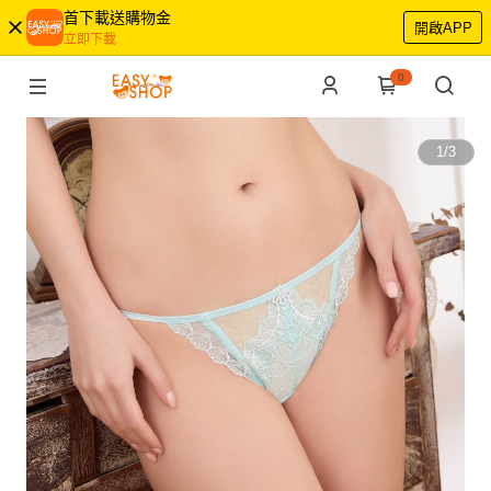
首下載送購物金
開啟APP
立即下載
0
1
/
3