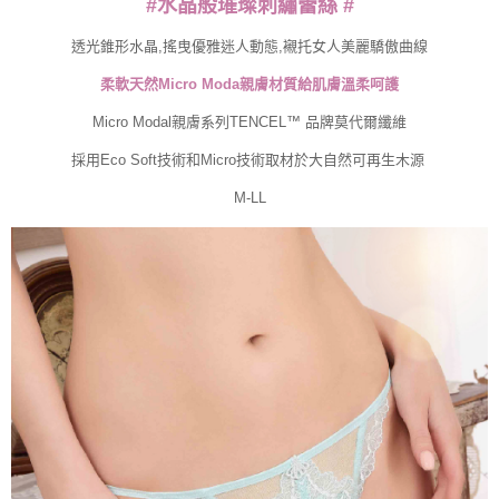
#水晶般璀璨刺繡蕾絲 #
請求用戶進行身份認證。
５．嚴禁一人註冊多個帳號或使用他人資訊註冊。若發現惡意使用之情形，
恩沛科技股份有限公司將有權停止該用戶之使用額度並採取法律行動。
透光錐形水晶,搖曳優雅迷人動態,襯托女人美麗驕傲曲線
柔軟天然Micro Moda親膚材質給肌膚溫柔呵護
Micro Modal親膚系列TENCEL™ 品牌莫代爾纖維
採用Eco Soft技術和Micro技術取材於大自然可再生木源
M-LL