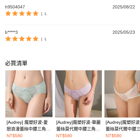
h9504047
2025/08/22
|
L
b*****3
2025/05/23
|
L
必買清單
[Audrey] 魔塑好波-愛
[Audrey]魔塑好波-華麗
[Audrey]魔塑好
戀浪漫蕾絲中腰三角內
蕾絲莫代爾中腰三角內
蕾絲莫代爾中腰
褲-湖水藍
褲-羅蘭紫
褲-玫瑰白
NT$580
NT$580
NT$580