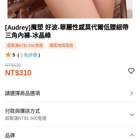
[Audrey]魔塑 好波-華麗性感莫代爾低腰細帶
三角內褲-冰晶綠
超取滿NT$1,500免運
國家/地區配送
5
(
2
則評價
)
NT$620
NT$310
請選擇商品選項
付款與運送方式
超取滿NT$1,500免運
付款方式
品牌
信用卡一次付款