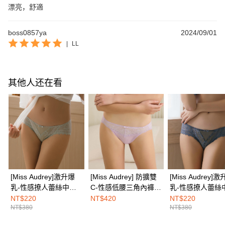
漂亮，舒適
boss0857ya
2024/09/01
|
LL
其他人还在看
[Miss Audrey]激升爆
[Miss Audrey] 防擴雙
[Miss Audrey]
乳-性感撩人蕾絲中腰
C-性感低腰三角內褲-
乳-性感撩人蕾絲
三角內褲-雨霧綠
雲彩粉
三角內褲-入夜藍
NT$220
NT$420
NT$220
NT$380
NT$380