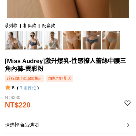
系列款 ❙ 相似款 ❙ 配套款
[Miss Audrey]激升爆乳-性感撩人蕾絲中腰三
角內褲-雲彩粉
超取满NT$1,500免运
国家/地区配送
5
(
3
则评论
)
NT$380
NT$220
请选择商品选项