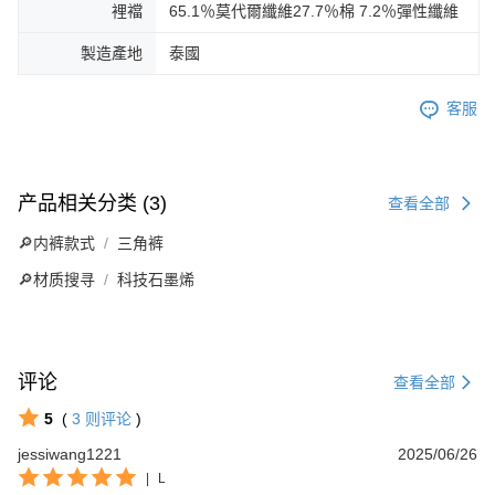
裡襠
65.1％莫代爾纖維27.7％棉 7.2％彈性纖維
製造產地
泰國
客服
产品相关分类 (3)
查看全部
🔎内裤款式
三角裤
🔎材质搜寻
科技石墨烯
评论
查看全部
5
(
3
则评论
)
jessiwang1221
2025/06/26
|
L