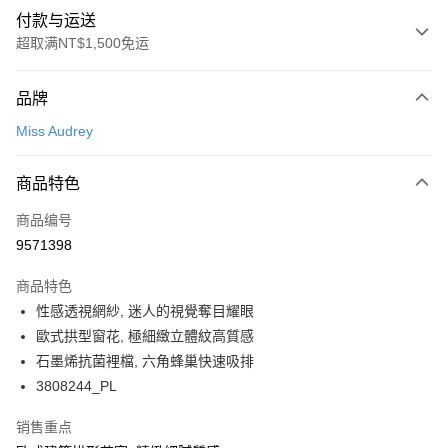
付款与运送
超取满NT$1,500免运
付款方式
品牌
信用卡一次付款
Miss Audrey
超商取货付款
商品特色
LINE Pay
商品编号
Apple Pay
9571398
悠遊付
商品特色
Google Pay
性感透視網紗, 迷人的視覺奪目耀眼
PXPay Plus
歐式拱型窗花, 極細緻立體紋高質感
石墨烯抗菌裡檔, 六角蜂巢快速吸排
Plus PAY
3808244_PL
AFTEE先享后付
销售重点
相关说明