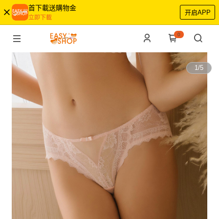
首下載送購物金
开启APP
立即下載
0
1
/
5