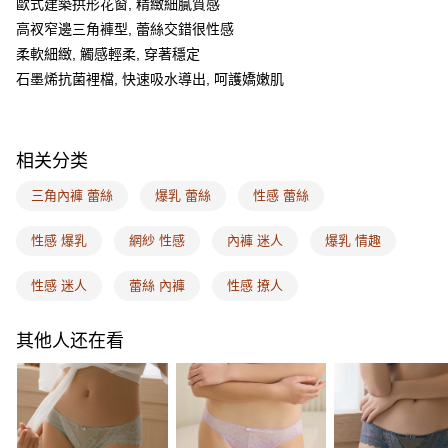
歐式建築拱形花窗, 精緻細膩質感
一、關於 AFTEE先享後付
ATM付款
1. 於付款方式選擇AFTEE先享後付，將跳出AFTEE先享後付手機驗證視
高衩窄邊三角褲型, 蕾絲交錯很性感
窗。
柔軟細緻, 觸感輕柔, 穿著穩定
2. 進行簡訊驗證之後，即可完成結帳手續。
运送方式
3. 訂單確認後不需事先繳費，商品會配送至您的指定地址。
石墨烯抗菌裡檔, 快速吸水導出, 呵護嬌嫩肌
4. 下訂完成後，您的手機會收到一封繳費通知簡訊，APP會員則會收到
全家取付
AFTEE APP推播通知。
每笔NT$100，满NT$1,500(含以上)免运费
5. 收到商品當下無需繳費，確認無誤後，請再利用繳費通知簡訊或AFTEE
APP於四大便利商店‧ATM/網銀等方式進行付款。
相关分类
付款後全家取貨
請留意繳費期限為 14 天。唯有下載 AFTEE App 成為 AFTEE 會員者方能享
每笔NT$100，满NT$1,500(含以上)免运费
三角內褲 蕾絲
爆乳 蕾絲
性感 蕾絲
有最長 45 天內付款之服務。
7-11取付
繳費期限，為商家向您請款的時間，再加上使用AFTEE可延長的天數所計算
性感 爆乳
網紗 性感
內褲 迷人
爆乳 情趣
每笔NT$100，满NT$1,500(含以上)免运费
出。使用AFTEE下訂可以延長您收到商品前的繳費天數，但無法保證一定能
夠在期限內收到商品(例如:預購商品或預計到貨時間較長者)。因此無論收到
性感 迷人
蕾絲 內褲
性感 撩人
付款後7-11取貨
商品與否，仍需要請您在AFTEE規定的時間內完成繳費。
每笔NT$100，满NT$1,500(含以上)免运费
二、付款限制
其他人还在看
1. 初次使用 AFTEE 時，將依認證結果及本公司審查結果，核予每個人不同
宅配
之上限額度
2. 結帳金額須大於NT$30
每笔NT$100，满NT$1,500(含以上)免运费
3. 目前僅支援台灣會員
EASY SHOP門市速取
三、聲明條款