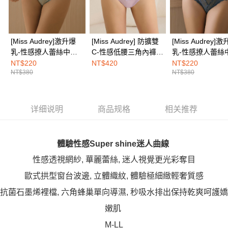
免运费
「AFTEE先享後付」(下稱本服務)乃由恩沛科技股份有限公司(下稱 AFTEE )
所提供，並由 AFTEE 向您收取款項。因使用本服務所須提供之個人資料(包
海外配送
查看运费
含但不限於訂購人姓名、電話，收件人姓名、電話、收件地址)，將交付予
AFTEE 於本服務必要服務範圍內運用。關於 AFTEE 對於個人資料之蒐集、
處理、利用，詳參 AFTEE 官網之『個人資料蒐集、處理及利用告知聲明』
[Miss Audrey]激升爆
[Miss Audrey] 防擴雙
[Miss Audrey]
（
https://aftee.tw/privacypolicy/
）。
乳-性感撩人蕾絲中腰
C-性感低腰三角內褲-
乳-性感撩人蕾絲
三角內褲-雨霧綠
雲彩粉
三角內褲-入夜藍
NT$220
NT$420
NT$220
若款項超過繳費期限，將根據當次的金額加收年利率 16% 的逾期滯納金。
NT$380
NT$380
未成年的使用者，請事先徵得法定代理人或監護人之同意方可使用
AFTEE。
若您對於個人資料之處理、利用有任何疑問，或欲行使相關法律權利，請聯
详细说明
商品规格
相关推荐
繫恩沛科技股份有限公司。若您不同意我們將上開所示之個人資料，連同必
要之購買訂單資訊提供予 AFTEE ，或讓 AFTEE 蒐集處理利用您的個人資
料，請勿選用本服務。
體驗性感Super shine迷人曲線
性感透視網紗, 華麗蕾絲, 迷人視覺更光彩奪目
歐式拱型窗台波邊, 立體織紋, 體驗極細緻輕奢質感
抗菌石墨烯裡檔, 六角蜂巢單向導濕, 秒吸水排出保持乾爽呵護嬌
嫩肌
M-LL