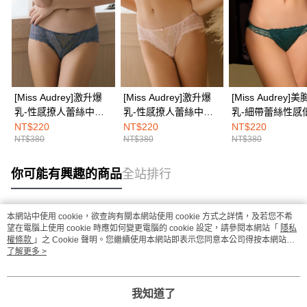
[Miss Audrey]激升爆
[Miss Audrey]激升爆
[Miss Audrey]
乳-性感撩人蕾絲中腰
乳-性感撩人蕾絲中腰
乳-細帶蕾絲性感
三角內褲-入夜藍
三角內褲-雲彩粉
三角內褲-性感綠
NT$220
NT$220
NT$220
NT$380
NT$380
NT$380
你可能有興趣的商品
全站排行
本網站中使用 cookie，欲查詢有關本網站使用 cookie 方式之詳情，及若您不希
熱門標籤
望在電腦上使用 cookie 時應如何變更電腦的 cookie 設定，請參閱本網站「
隱私
權條款
」之 Cookie 聲明。您繼續使用本網站即表示您同意本公司得按本網站使
用條款之 Cookie 聲明使用 cookie。
了解更多 >
我知道了