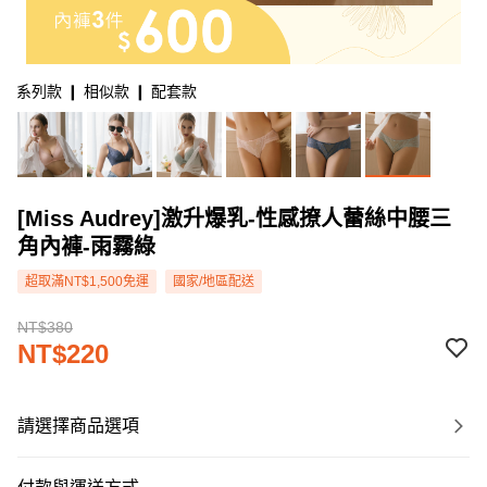
系列款 ❙ 相似款 ❙ 配套款
[Miss Audrey]激升爆乳-性感撩人蕾絲中腰三
角內褲-雨霧綠
超取滿NT$1,500免運
國家/地區配送
NT$380
NT$220
請選擇商品選項