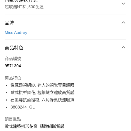
付款與運送方式
超取滿NT$1,500免運
付款方式
品牌
信用卡一次付款
Miss Audrey
超商取貨付款
商品特色
LINE Pay
商品編號
Apple Pay
9571304
悠遊付
商品特色
Google Pay
性感透視網紗, 迷人的視覺奪目耀眼
全支付
歐式拱型窗花, 極細緻立體紋高質感
石墨烯抗菌裡檔, 六角蜂巢快速吸排
全盈+PAY
3808244_GL
AFTEE先享後付
銷售重點
相關說明
歐式建築拱形花窗, 精緻細膩質感
【關於「AFTEE先享後付」】