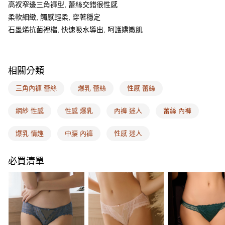
ATM付款
AFTEE先享後付是「在收到商品之後才付款」的支付方式。 讓您購物簡單
高衩窄邊三角褲型, 蕾絲交錯很性感
便利好安心！
柔軟細緻, 觸感輕柔, 穿著穩定
１．簡單：不需註冊會員、不需綁卡、不需儲值。
運送方式
２．便利：只要手機號碼，簡訊認證，即可結帳。
石墨烯抗菌裡檔, 快速吸水導出, 呵護嬌嫩肌
３．安心：先確認商品／服務後，再付款。
全家取付
每筆NT$100，滿NT$1,500(含以上)免運費
【「AFTEE先享後付」結帳流程】
１．於結帳方式選擇「AFTEE先享後付」後，將跳轉至「AFTEE先享後付」
相關分類
付款後全家取貨
結帳頁面，進行簡訊認證並確認金額後，即可完成結帳。
２．訂單成立數日內，您將收到繳費通知簡訊。
每筆NT$100，滿NT$1,500(含以上)免運費
三角內褲 蕾絲
爆乳 蕾絲
性感 蕾絲
３．收到繳費通知簡訊後14天內，點擊此簡訊中的連結，可透過四大超商／
ATM／網路銀行／等多元方式進行付款，方視為交易完成。
7-11取付
※ 請注意：結帳手續完成當下不需立刻繳費，但若您需要取消訂單，請聯絡
網紗 性感
性感 爆乳
內褲 迷人
蕾絲 內褲
每筆NT$100，滿NT$1,500(含以上)免運費
購買商品的店家。未經商家同意取消之訂單仍視為有效，需透過AFTEE先享
後付繳納相關費用。
爆乳 情趣
中腰 內褲
性感 迷人
付款後7-11取貨
※ 交易是否成功請以「AFTEE先享後付 」之結帳頁面顯示為準，若有關於
是否繳費成功／繳費後需取消欲退款等相關疑問，請聯繫「AFTEE先享後付
每筆NT$100，滿NT$1,500(含以上)免運費
客戶支援中心」
https://netprotections.freshdesk.com/support/home
必買清單
宅配
【注意事項】
１．透過由恩沛科技股份有限公司提供之「AFTEE先享後付」服務完成之交
每筆NT$100，滿NT$1,500(含以上)免運費
易，需依本服務之必要範圍內提供個人資料，並將交易相關給付款項請求債
權轉讓予恩沛科技股份有限公司。
EASY SHOP門市速取
２．關於個人資料處理事宜，請瀏覽以下網址：
免運費
https://aftee.tw/terms/#terms3