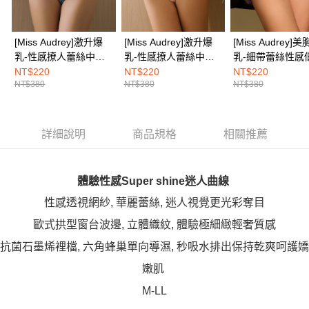
３．未成年的使用者請事先徵得法定代理人或監護人之同意方可使用
海外配送
查看運費
「AFTEE先享後付」，若未經同意申辦者引起之損失，本公司不負相關責
任。
４．使用「AFTEE先享後付」時，將依據個別帳號之用戶狀況，依本公司即
[Miss Audrey]激升爆
[Miss Audrey]激升爆
[Miss Audrey]
時審查核予不同之上限額度；若仍有額度不足之情形，本公司將視審查結果
乳-性感撩人蕾絲中腰
乳-性感撩人蕾絲中腰
乳-細帶蕾絲性感
請求用戶進行身份認證。
三角內褲-入夜藍
三角內褲-雲彩粉
三角內褲-性感綠
NT$220
NT$220
NT$220
５．嚴禁一人註冊多個帳號或使用他人資訊註冊。若發現惡意使用之情形，
NT$380
NT$380
NT$380
恩沛科技股份有限公司將有權停止該用戶之使用額度並採取法律行動。
詳細說明
商品規格
相關推薦
體驗性感Super shine迷人曲線
性感透視網紗, 華麗蕾絲, 迷人視覺更光彩奪目
歐式拱型窗台波邊, 立體織紋, 體驗極細緻輕奢質感
抗菌石墨烯裡檔, 六角蜂巢單向導濕, 秒吸水排出保持乾爽呵護嬌
嫩肌
M-LL