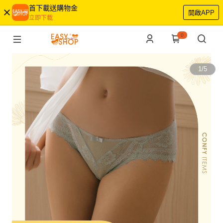
首下載送購物金
開啟APP
立即下載
0
1
/
5