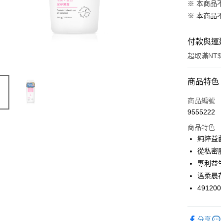
※ 本商品
※ 本商品
付款與運
超取滿NT$
付款方式
商品特色
信用卡一
商品編號
9555222
超商取貨
商品特色
LINE Pay
純粹益
從私密
Apple Pay
專利益
悠遊付
溫柔晨
49120
Google Pa
全支付
分享