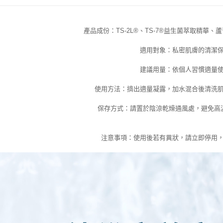
【注意事
宅配
１．透過由
交易，需
每筆NT$1
求債權轉
產品成份：
TS-2L®
、
TS-7®
益生菌萃取精華、蘆
２．關於
EASY S
https://aft
適用對象：私密肌膚的清潔
免運費
３．未成
「AFTE
建議用量：依個人習慣適量
任。
４．使用「
使用方法：擠出適量凝露，加水混合後清洗
即時審查
結果請求
保存方式：請置於陰涼乾燥通風處，避免高
５．嚴禁
形，恩沛
動。
注意事項：使用後若有異狀，請立即停用