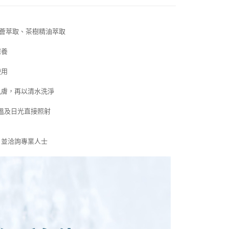
項】
恩沛科技股份有限公司提供之「AFTEE先享後付」服務完成之
依本服務之必要範圍內提供個人資料，並將交易相關給付款項請
00，滿NT$1,500(含以上)免運費
讓予恩沛科技股份有限公司。
薈萃取、茶樹精油萃取
個人資料處理事宜，請瀏覽以下網址：
HOP門市速取
ee.tw/terms/#terms3
保養
年的使用者請事先徵得法定代理人或監護人之同意方可使用
E先享後付」，若未經同意申辦者引起之損失，本公司不負相關責
使用
AFTEE先享後付」時，將依據個別帳號之用戶狀況，依本公司
肌膚，再以清水洗淨
核予不同之上限額度；若仍有額度不足之情形，本公司將視審查
用戶進行身份認證。
溫及日光直接照射
一人註冊多個帳號或使用他人資訊註冊。若發現惡意使用之情
科技股份有限公司將有權停止該用戶之使用額度並採取法律行
，並洽詢專業人士