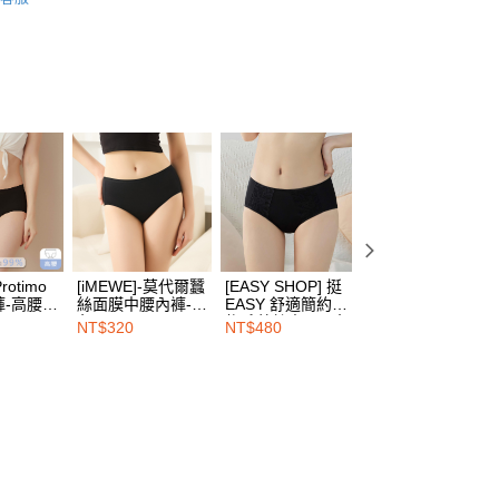
享後付
FTEE先享後付」】
先享後付是「在收到商品之後才付款」的支付方式。 讓您購物簡單
心！
：不需註冊會員、不需綁卡、不需儲值。
：只要手機號碼，簡訊認證，即可結帳。
：先確認商品／服務後，再付款。
EE先享後付」結帳流程】
00，滿NT$1,500(含以上)免運費
方式選擇「AFTEE先享後付」後，將跳轉至「AFTEE先享後
頁面，進行簡訊認證並確認金額後，即可完成結帳。
rotimo
[iMEWE]-莫代爾蠶
[EASY SHOP] 挺
[EASY SHOP] 挺
家取貨
成立數日內，您將收到繳費通知簡訊。
-高腰-
絲面膜中腰內褲-黑
EASY 舒適簡約植
EASY 氣墊薄杯超
色
物系蕾絲中腰三角
彈力身片軟鋼圈內
費通知簡訊後14天內，點擊此簡訊中的連結，可透過四大超商
NT$320
NT$480
NT$1,380
00，滿NT$1,500(含以上)免運費
內褲-霜葉黑
衣-晨曦粉
網路銀行／等多元方式進行付款，方視為交易完成。
：結帳手續完成當下不需立刻繳費，但若您需要取消訂單，請聯
的店家。未經商家同意取消之訂單仍視為有效，需透過AFTEE
繳納相關費用。
00，滿NT$1,500(含以上)免運費
否成功請以「AFTEE先享後付 」之結帳頁面顯示為準，若有關於
功／繳費後需取消欲退款等相關疑問，請聯繫「AFTEE先享後
1取貨
援中心」
https://netprotections.freshdesk.com/support/home
00，滿NT$1,500(含以上)免運費