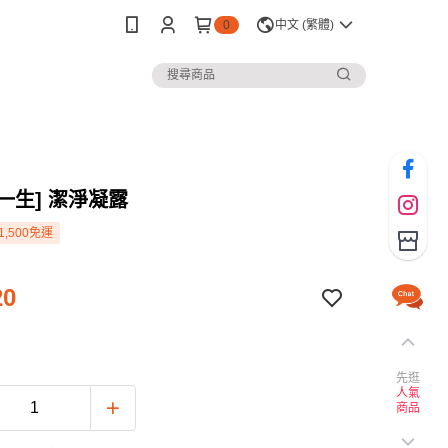
0
中文 (繁體)
謢一生] 潔淨凝露
1,500免運
20
先逛
人氣
商品