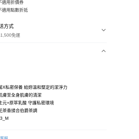
不適用折價券
不適用點數折抵
送方式
1,500免運
次付款
付款
菌X私密保養 給妳溫和堅定的潔淨力
肌膚至全身肌膚的清潔
生元+原萃乳酸 守護私密環境
花茶香揉合伯爵茶調
03_M
y
客服