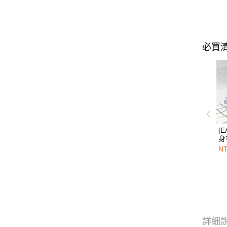
必買
[E
身
N
詳細