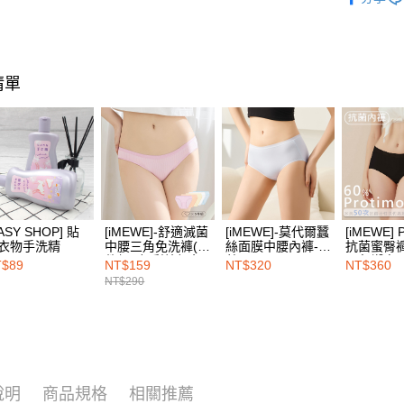
全盈+PAY
AFTEE先
相關說明
清單
【關於「A
ATM付款
AFTEE
便利好安
１．簡單
２．便利
運送方式
３．安心
全家取付
【「AFT
每筆NT$1
１．於結帳
付」結帳
ASY SHOP] 貼
[iMEWE]-舒適滅菌
[iMEWE]-莫代爾蠶
[iMEWE] P
付款後全
２．訂單
衣物手洗精
中腰三角免洗褲(五
絲面膜中腰內褲-淺
抗菌蜜臀褲
件組)-粉彩繽紛色
藍
墨魚饗宴
３．收到繳
T$89
NT$159
NT$320
NT$360
每筆NT$1
／ATM／
NT$290
※ 請注意
7-11取付
絡購買商品
先享後付
每筆NT$1
※ 交易是
是否繳費成
付款後7-1
付客戶支
每筆NT$1
說明
商品規格
相關推薦