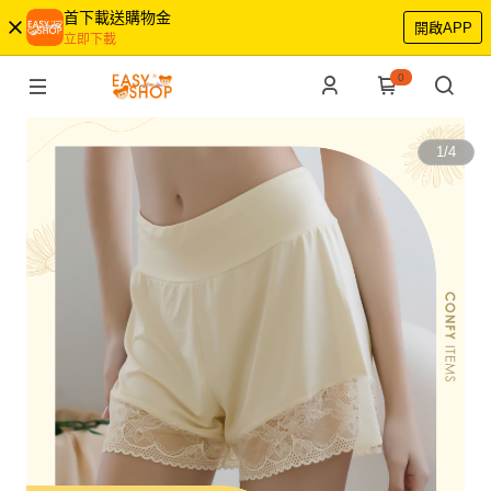
首下載送購物金
開啟APP
立即下載
0
1
/
4