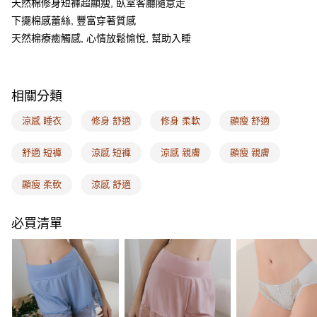
天然棉修身短褲超顯瘦, 臥室客廳隨意走
【關於「AFTEE先享後付」】
ATM付款
AFTEE先享後付是「在收到商品之後才付款」的支付方式。 讓您購物簡單
下擺棉感蕾絲, 豐富穿著質感
便利好安心！
天然棉療癒觸感, 心情放鬆愉悅, 幫助入睡
１．簡單：不需註冊會員、不需綁卡、不需儲值。
運送方式
２．便利：只要手機號碼，簡訊認證，即可結帳。
３．安心：先確認商品／服務後，再付款。
全家取付
每筆NT$100，滿NT$1,500(含以上)免運費
【「AFTEE先享後付」結帳流程】
相關分類
１．於結帳方式選擇「AFTEE先享後付」後，將跳轉至「AFTEE先享後付」
付款後全家取貨
結帳頁面，進行簡訊認證並確認金額後，即可完成結帳。
涼感 睡衣
修身 舒適
修身 柔軟
顯瘦 舒適
２．訂單成立數日內，您將收到繳費通知簡訊。
每筆NT$100，滿NT$1,500(含以上)免運費
３．收到繳費通知簡訊後14天內，點擊此簡訊中的連結，可透過四大超商／
舒適 短褲
涼感 短褲
涼感 親膚
顯瘦 親膚
ATM／網路銀行／等多元方式進行付款，方視為交易完成。
7-11取付
※ 請注意：結帳手續完成當下不需立刻繳費，但若您需要取消訂單，請聯絡
每筆NT$100，滿NT$1,500(含以上)免運費
購買商品的店家。未經商家同意取消之訂單仍視為有效，需透過AFTEE先享
顯瘦 柔軟
涼感 舒適
後付繳納相關費用。
付款後7-11取貨
※ 交易是否成功請以「AFTEE先享後付 」之結帳頁面顯示為準，若有關於
是否繳費成功／繳費後需取消欲退款等相關疑問，請聯繫「AFTEE先享後付
必買清單
每筆NT$100，滿NT$1,500(含以上)免運費
客戶支援中心」
https://netprotections.freshdesk.com/support/home
宅配
【注意事項】
１．透過由恩沛科技股份有限公司提供之「AFTEE先享後付」服務完成之交
每筆NT$100，滿NT$1,500(含以上)免運費
易，需依本服務之必要範圍內提供個人資料，並將交易相關給付款項請求債
權轉讓予恩沛科技股份有限公司。
EASY SHOP門市速取
２．關於個人資料處理事宜，請瀏覽以下網址：