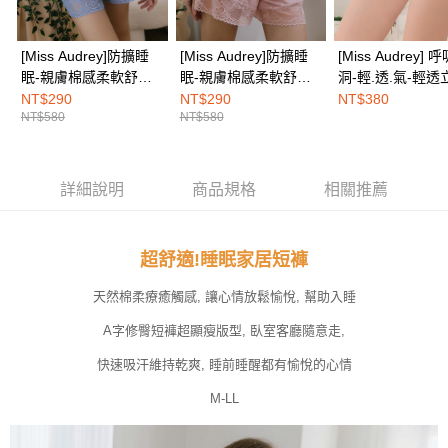
免運費
https://aftee.tw/terms/#terms3
３．未成年的使用者請事先徵得法定代理人或監護人之同意方可使用
海外配送
查看運費
「AFTEE先享後付」，若未經同意申辦者引起之損失，本公司不負相關責
[Miss Audrey]防擴睡
[Miss Audrey]防擴睡
[Miss Audrey] 
任。
眠-親膚棉感柔軟舒適
眠-親膚棉感柔軟舒適
洞-輕.透.氣-輕透
４．使用「AFTEE先享後付」時，將依據個別帳號之用戶狀況，依本公司即
短褲-好夢藍
短褲-舒眠粉
花束蕾絲低腰三
時審查核予不同之上限額度；若仍有額度不足之情形，本公司將視審查結果
NT$290
NT$290
NT$380
請求用戶進行身份認證。
NT$580
NT$580
褲-氣質雨霧灰
５．嚴禁一人註冊多個帳號或使用他人資訊註冊。若發現惡意使用之情形，
恩沛科技股份有限公司將有權停止該用戶之使用額度並採取法律行動。
詳細說明
商品規格
相關推薦
超舒適!睡眠家居短褲
天然棉柔療癒觸感, 讓心情放鬆愉悅, 幫助入睡
A字修臀短褲超顯瘦版型, 臥室客廳隨意走,
快速吸汗維持乾爽, 睡前睡醒都有愉悅的心情
M-LL