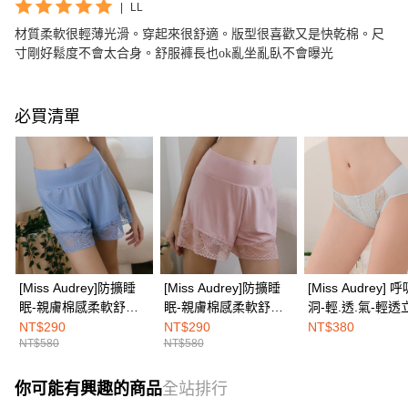
|
LL
材質柔軟很輕薄光滑。穿起來很舒適。版型很喜歡又是快乾棉。尺
寸剛好鬆度不會太合身。舒服褲長也ok亂坐亂臥不會曝光
必買清單
[Miss Audrey]防擴睡
[Miss Audrey]防擴睡
[Miss Audrey] 
眠-親膚棉感柔軟舒適
眠-親膚棉感柔軟舒適
洞-輕.透.氣-輕透
短褲-好夢藍
短褲-舒眠粉
花束蕾絲低腰三
NT$290
NT$290
NT$380
NT$580
NT$580
褲-氣質雨霧灰
你可能有興趣的商品
全站排行