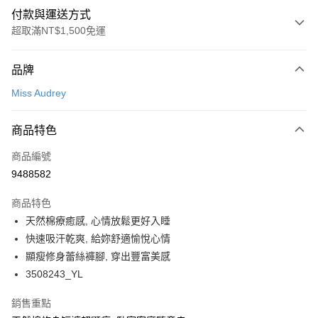
付款與運送方式
超取滿NT$1,500免運
付款方式
品牌
信用卡一次付款
Miss Audrey
超商取貨付款
商品特色
LINE Pay
商品編號
Apple Pay
9488582
悠遊付
商品特色
Google Pay
天然棉療癒感, 心情放鬆更好入睡
全支付
快速吸汗乾爽, 給妳舒適愉悅心情
顯瘦修身蕾絲褲腳, 穿出豐富美感
全盈+PAY
3508243_YL
AFTEE先享後付
銷售重點
相關說明