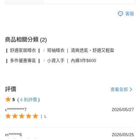
客服
商品相關分類 (2)
❙ 舒適家居睡衣 ❙
短袖睡衣 ❘ 清爽透氣，舒適又輕盈
❙ 多件優惠專區 ❙
小資入手 ❘ 內褲3件$600
評價
查看全部
5
(
4
則評價
)
c***********7
2026/05/27
|
L
m*******6
2026/05/25