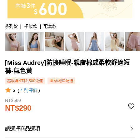
系列款 ❙ 相似款 ❙ 配套款
[Miss Audrey]防擴睡眠-親膚棉感柔軟舒適短
褲-氣色黃
超取滿NT$1,500免運
國家/地區配送
5
(
4
則評價
)
NT$580
NT$290
請選擇商品選項