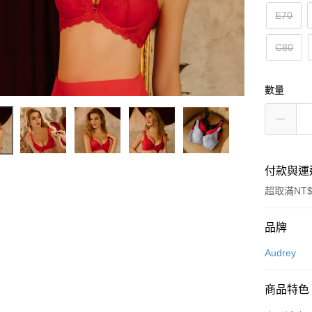
E70
C80
數量
付款與運
超取滿NT$
付款方式
品牌
信用卡一
Audrey
超商取貨
商品特色
LINE Pay