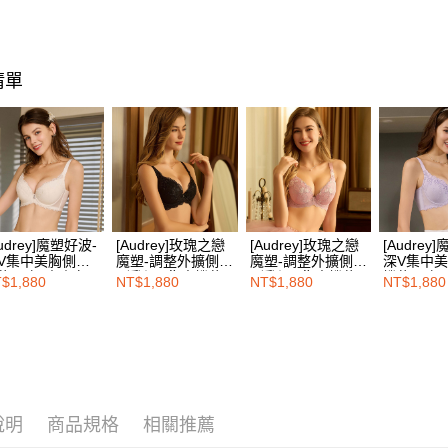
🔎機能款
３．收到繳
每筆NT$1
／ATM／
🔎機能款
※ 請注意
7-11取付
絡購買商品
🔎罩杯分
先享後付
每筆NT$1
清單
※ 交易是
🔎罩杯分
是否繳費成
付款後7-1
付客戶支
🔎罩杯分
每筆NT$1
🔎罩杯分
【注意事
宅配
１．透過由
🔎機能款
交易，需
每筆NT$1
求債權轉
❙ 開運系
２．關於
EASY S
Audrey]魔塑好波-
[Audrey]玫瑰之戀
[Audrey]玫瑰之戀
[Audrey
https://aft
V集中美胸側包
魔塑-調整外擴側包
魔塑-調整外擴側包
深V集中
免運費
３．未成
能內衣-玫瑰白
副乳深V集中機能
副乳深V集中機能
機能內衣-
$1,880
NT$1,880
NT$1,880
NT$1,880
「AFTE
內衣-神秘黑
內衣-蜜糖粉
海外配送
任。
４．使用「
即時審查
結果請求
５．嚴禁
形，恩沛
動。
說明
商品規格
相關推薦