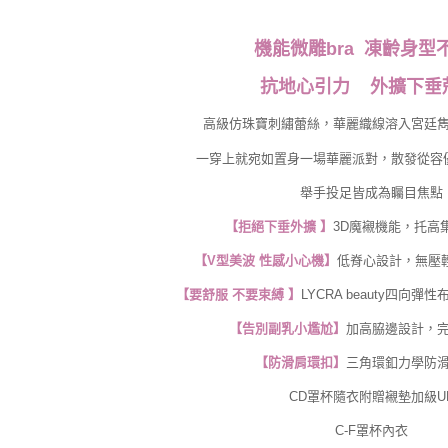
機能微雕bra 凍齡身型
抗地心引力 外擴下垂
高級仿珠寶刺繡蕾絲，華麗織線溶入宮廷
一穿上就宛如置身一場華麗派對，散發從容
舉手投足皆成為矚目焦點
【拒絕下垂外擴 】
3D魔襯機能，托高
【V型美波 性感小心機】
低脊心設計，無壓
【要舒服 不要束縛 】
LYCRA beauty四向
【告別副乳小尷尬】
加高脇邊設計，
【防滑肩環扣】
三角環釦力學防
CD罩杯隨衣附贈襯墊加級U
C-F罩杯內衣