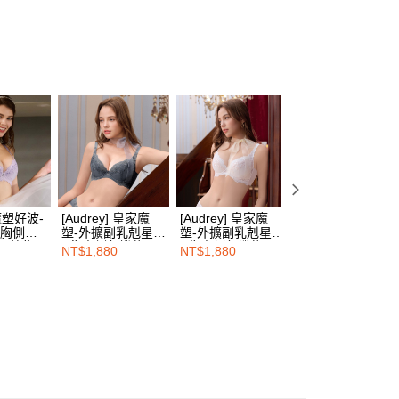
式
瞬間集中內衣
費通知簡訊後14天內，點擊此簡訊中的連結，可透過四大超商
00，滿NT$1,500(含以上)免運費
網路銀行／等多元方式進行付款，方視為交易完成。
式
副乳包覆內衣
：結帳手續完成當下不需立刻繳費，但若您需要取消訂單，請聯
的店家。未經商家同意取消之訂單仍視為有效，需透過AFTEE
類
C罩杯
繳納相關費用。
00，滿NT$1,500(含以上)免運費
否成功請以「AFTEE先享後付 」之結帳頁面顯示為準，若有關於
類
D罩杯
功／繳費後需取消欲退款等相關疑問，請聯繫「AFTEE先享後
1取貨
援中心」
https://netprotections.freshdesk.com/support/home
類
E罩杯
00，滿NT$1,500(含以上)免運費
類
項】
F罩杯
恩沛科技股份有限公司提供之「AFTEE先享後付」服務完成之
式
浪漫蕾絲款內衣
依本服務之必要範圍內提供個人資料，並將交易相關給付款項請
00，滿NT$1,500(含以上)免運費
讓予恩沛科技股份有限公司。
列推薦 ❙
個人資料處理事宜，請瀏覽以下網址：
HOP門市速取
]魔塑好波-
[Audrey] 皇家魔
[Audrey] 皇家魔
[Audrey]魔塑好波
ee.tw/terms/#terms3
美胸側包
塑-外擴副乳剋星深
塑-外擴副乳剋星深
深V集中美胸側包
年的使用者請事先徵得法定代理人或監護人之同意方可使用
羅蘭紫
V集中側包機能內
V集中側包機能內
機能內衣-落雨灰
NT$1,880
NT$1,880
NT$1,880
E先享後付」，若未經同意申辦者引起之損失，本公司不負相關責
衣-頁岩灰
衣-天使白
查看運費
AFTEE先享後付」時，將依據個別帳號之用戶狀況，依本公司
核予不同之上限額度；若仍有額度不足之情形，本公司將視審查
用戶進行身份認證。
一人註冊多個帳號或使用他人資訊註冊。若發現惡意使用之情
科技股份有限公司將有權停止該用戶之使用額度並採取法律行