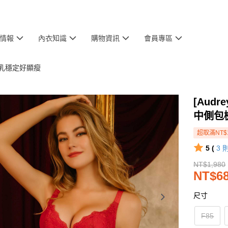
情報
內衣知識
購物資訊
會員專區
副乳穩定好顯瘦
[Aud
中側包
超取滿NT$
5 (
3
NT$1,980
NT$6
尺寸
F85