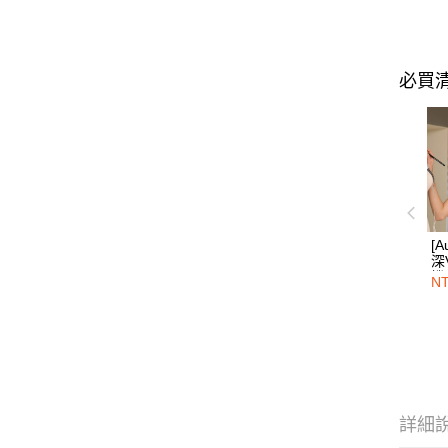
必買
[
深
機
NT
詳細