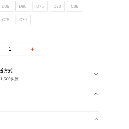
D85
D80
D75
D70
C85
C75
C70
送方式
1,500免運
次付款
付款