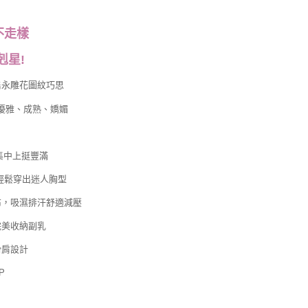
不走樣
剋星!
雋永雕花圖紋巧思
優雅、成熟、嬌媚
集中上挺豐滿
輕鬆穿出迷人胸型
彈性布，吸濕排汗舒適減壓
完美收納副乳
滑肩設計
P