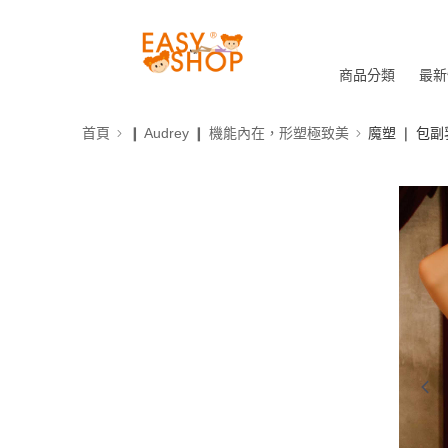
商品分類
最新
首頁
❙ Audrey ❙ 機能內在，形塑極致美
魔塑 ❘ 包