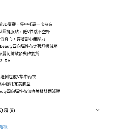
塑3D魔襯，集中托高一次擁有
y
型圓挺服貼，低V性感不空杯
圈低脊心，穿著舒心無壓力
A beauty四向彈性布穿著舒適減壓
華麗刺繡散發典雅氣質
23_RA
享後付
FTEE先享後付」】
脇邊側包覆V集中內衣
先享後付是「在收到商品之後才付款」的支付方式。 讓您購物簡單
集中提托完美胸型
心！
：不需註冊會員、不需綁卡、不需儲值。
beauty四向彈性布無痕美背舒適減壓
：只要手機號碼，簡訊認證，即可結帳。
：先確認商品／服務後，再付款。
類 (9)
EE先享後付」結帳流程】
00，滿NT$1,500(含以上)免運費
方式選擇「AFTEE先享後付」後，將跳轉至「AFTEE先享後
ey ❙ 機能內在，形塑極致美
頁面，進行簡訊認證並確認金額後，即可完成結帳。
魔塑 ❘ 包副乳穩定好顯瘦
客服
家取貨
成立數日內，您將收到繳費通知簡訊。