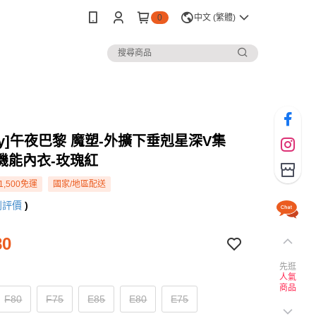
0
中文 (繁體)
rey]午夜巴黎 魔塑-外擴下垂剋星深V集
機能內衣-玫瑰紅
1,500免運
國家/地區配送
則評價
)
80
先逛
人氣
商品
F80
F75
E85
E80
E75