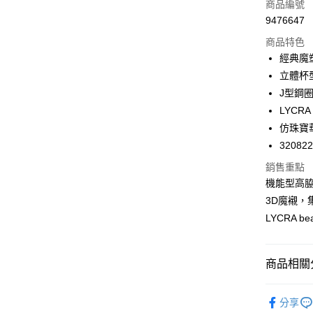
商品編號
Apple Pay
9476647
商品特色
悠遊付
經典魔
Google Pa
立體杯
J型鋼
全支付
LYCR
全盈+PAY
仿珠寶
32082
AFTEE先
相關說明
銷售重點
【關於「A
機能型高
ATM付款
AFTEE
3D魔襯，
便利好安
１．簡單
LYCRA 
２．便利
運送方式
３．安心
全家取付
商品相關分
【「AFT
每筆NT$1
１．於結帳
❙ Audr
付」結帳
分享
付款後全
２．訂單