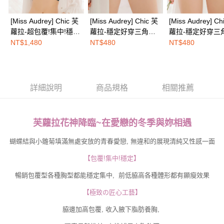
３．未成年的使用者請事先徵得法定代理人或監護人之同意方可使用
海外配送
查看運費
「AFTEE先享後付」，若未經同意申辦者引起之損失，本公司不負相關責
[Miss Audrey] Chic 芙
[Miss Audrey] Chic 芙
[Miss Audrey] Ch
任。
蘿拉-超包覆!集中!穩定
蘿拉-穩定好穿三角內
蘿拉-穩定好穿三
４．使用「AFTEE先享後付」時，將依據個別帳號之用戶狀況，依本公司即
顯瘦內衣-星空藍
褲-清晨灰
褲-星空藍
時審查核予不同之上限額度；若仍有額度不足之情形，本公司將視審查結果
NT$1,480
NT$480
NT$480
請求用戶進行身份認證。
５．嚴禁一人註冊多個帳號或使用他人資訊註冊。若發現惡意使用之情形，
恩沛科技股份有限公司將有權停止該用戶之使用額度並採取法律行動。
詳細說明
商品規格
相關推薦
芙蘿拉花神降臨~在愛戀的冬季與妳相遇
蝴蝶結與小雛菊填滿無處安放的青春愛戀, 無違和的展現清純又性感一面
【包覆!集中!穩定】
暢銷包覆型各種胸型都能穩定集中, 前低脇高各種體形都有顯瘦效果
【極致の匠心工藝】
脇邊加高包覆, 收入腋下脂肪養胸,