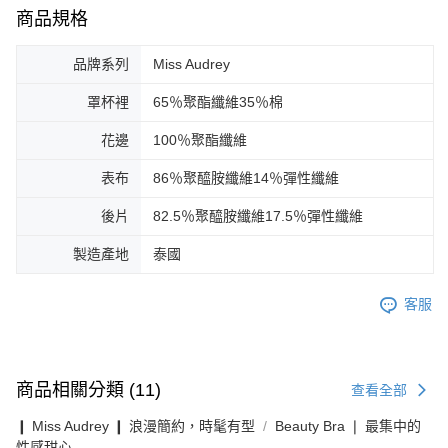
商品規格
品牌系列
Miss Audrey
罩杯裡
65％聚酯纖維35％棉
花邊
100％聚酯纖維
表布
86％聚醯胺纖維14％彈性纖維
後片
82.5％聚醯胺纖維17.5％彈性纖維
製造產地
泰國
客服
商品相關分類 (11)
查看全部
❙ Miss Audrey ❙ 浪漫簡約，時髦有型
Beauty Bra ❘ 最集中的
性感甜心