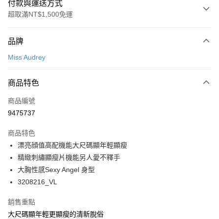
付款與運送方式
超取滿NT$1,500免運
付款方式
品牌
信用卡一次付款
Miss Audrey
超商取貨付款
商品特色
LINE Pay
商品編號
Apple Pay
9475737
悠遊付
商品特色
Google Pay
漂亮顔值高配機能大尺碼顯年輕顯瘦
全支付
精緻刺繡顯瘦片機能另人愛不釋手
大胸性感Sexy Angel 身型
全盈+PAY
3208216_VL
AFTEE先享後付
銷售重點
相關說明
大尺碼顯年輕更顯瘦的清新脫俗
【關於「AFTEE先享後付」】