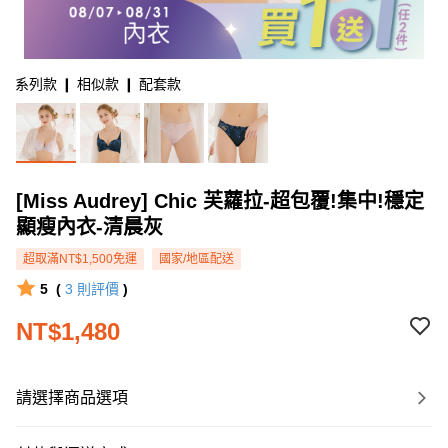
系列款 ❙ 相似款 ❙ 配套款
[Miss Audrey] Chic 芙蘿拉-超包覆!集中!穩定
顯瘦內衣-清晨灰
超取滿NT$1,500免運
國家/地區配送
5
(
3
則評價
)
NT$1,480
請選擇商品選項