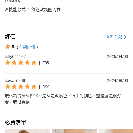
🔎機能款式
舒適軟鋼圈內衣
評價
查看全部
5
(
3
則評價
)
kitty641107
2025/04/03
|
E85
kuwa51688
2024/06/03
|
D90
規格寫清晨灰但它不是灰是淡紫色，很美的顏色，整體就是很好
看，我很喜歡
必買清單