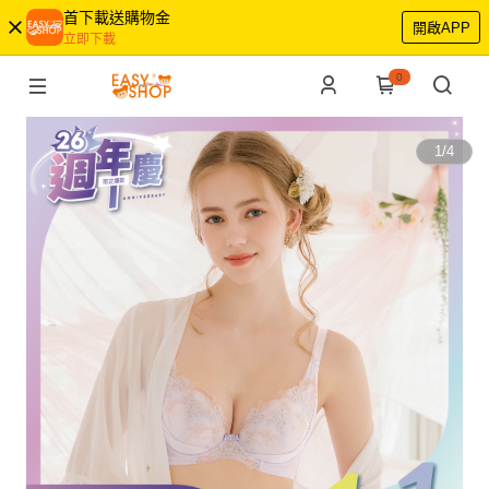
首下載送購物金
開啟APP
立即下載
0
1
/
4