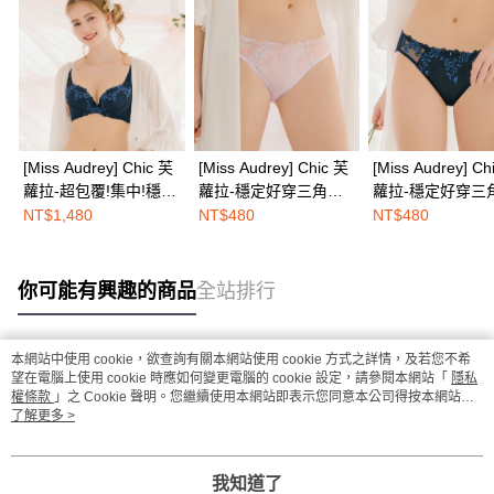
[Miss Audrey] Chic 芙
[Miss Audrey] Chic 芙
[Miss Audrey] Ch
蘿拉-超包覆!集中!穩定
蘿拉-穩定好穿三角內
蘿拉-穩定好穿三
顯瘦內衣-星空藍
褲-清晨灰
褲-星空藍
NT$1,480
NT$480
NT$480
你可能有興趣的商品
全站排行
本網站中使用 cookie，欲查詢有關本網站使用 cookie 方式之詳情，及若您不希
熱門標籤
望在電腦上使用 cookie 時應如何變更電腦的 cookie 設定，請參閱本網站「
隱私
權條款
」之 Cookie 聲明。您繼續使用本網站即表示您同意本公司得按本網站使
用條款之 Cookie 聲明使用 cookie。
了解更多 >
我知道了