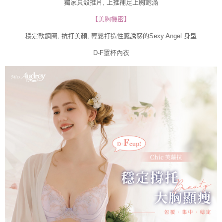
獨家貝殼推片, 上推補足上胸飽滿
【美胸機密】
穩定軟鋼圈, 抗打美顏, 輕鬆打造性感誘惑的Sexy Angel 身型
D-F罩杯內衣