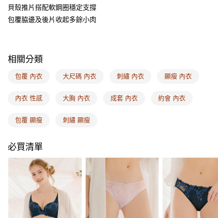
ATM付款
AFTEE先享後付是「在收到商品之後才付款」的支付方式。 讓您購物簡單
貝殼推片搭配軟鋼圈穩定支撐
便利好安心！
包覆脇邊及後片收起多餘小肉
１．簡單：不需註冊會員、不需綁卡、不需儲值。
運送方式
２．便利：只要手機號碼，簡訊認證，即可結帳。
３．安心：先確認商品／服務後，再付款。
全家取付
每筆NT$100，滿NT$1,500(含以上)免運費
【「AFTEE先享後付」結帳流程】
相關分類
１．於結帳方式選擇「AFTEE先享後付」後，將跳轉至「AFTEE先享後付」
付款後全家取貨
結帳頁面，進行簡訊認證並確認金額後，即可完成結帳。
包覆 內衣
大尺碼 內衣
刺繡 內衣
顯瘦 內衣
２．訂單成立數日內，您將收到繳費通知簡訊。
每筆NT$100，滿NT$1,500(含以上)免運費
３．收到繳費通知簡訊後14天內，點擊此簡訊中的連結，可透過四大超商／
內衣 性感
大胸 內衣
成套 內衣
約會 內衣
ATM／網路銀行／等多元方式進行付款，方視為交易完成。
7-11取付
※ 請注意：結帳手續完成當下不需立刻繳費，但若您需要取消訂單，請聯絡
每筆NT$100，滿NT$1,500(含以上)免運費
購買商品的店家。未經商家同意取消之訂單仍視為有效，需透過AFTEE先享
包覆 顯瘦
刺繡 顯瘦
後付繳納相關費用。
付款後7-11取貨
※ 交易是否成功請以「AFTEE先享後付 」之結帳頁面顯示為準，若有關於
是否繳費成功／繳費後需取消欲退款等相關疑問，請聯繫「AFTEE先享後付
必買清單
每筆NT$100，滿NT$1,500(含以上)免運費
客戶支援中心」
https://netprotections.freshdesk.com/support/home
宅配
【注意事項】
１．透過由恩沛科技股份有限公司提供之「AFTEE先享後付」服務完成之交
每筆NT$100，滿NT$1,500(含以上)免運費
易，需依本服務之必要範圍內提供個人資料，並將交易相關給付款項請求債
權轉讓予恩沛科技股份有限公司。
EASY SHOP門市速取
２．關於個人資料處理事宜，請瀏覽以下網址：
免運費
https://aftee.tw/terms/#terms3