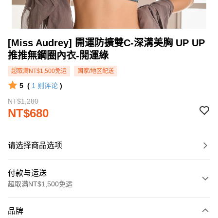
[Miss Audrey] 開運防擴雙C-深溝美胸 UP UP
推推無鋼圈內衣-開運綠
超取满NT$1,500免运
国家/地区配送
5
(
1
则评论
)
NT$1,280
NT$680
请选择商品选项
付款与运送
超取满NT$1,500免运
付款方式
品牌
信用卡一次付款