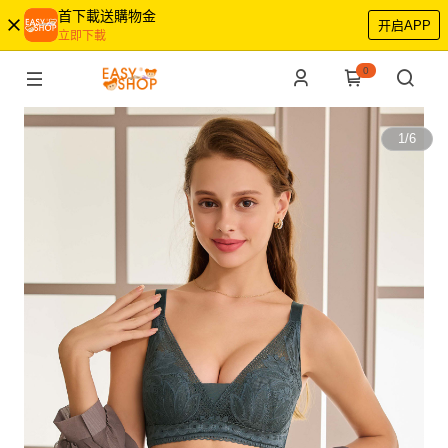
首下載送購物金
开启APP
立即下載
0
1
/
6