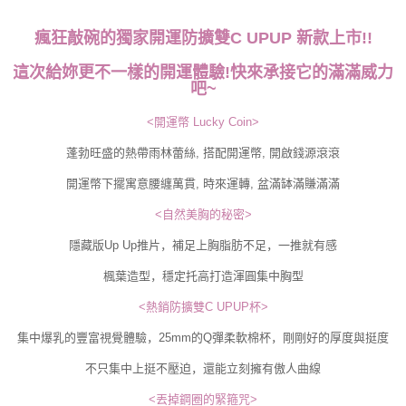
若款項超過繳費期限，將根據當次的金額加收年利率 16% 的逾期滯納金。
未成年的使用者，請事先徵得法定代理人或監護人之同意方可使用
瘋狂敲碗的獨家開運防擴雙C UPUP 新款上市!!
AFTEE。
這次給妳更不一樣的開運體驗!快來承接它的滿滿威力
若您對於個人資料之處理、利用有任何疑問，或欲行使相關法律權利，請聯
吧~
繫恩沛科技股份有限公司。若您不同意我們將上開所示之個人資料，連同必
要之購買訂單資訊提供予 AFTEE ，或讓 AFTEE 蒐集處理利用您的個人資
<開運幣 Lucky Coin>
料，請勿選用本服務。
蓬勃旺盛的熱帶雨林蕾絲, 搭配開運幣, 開啟錢源滾滾
開運幣下擺寓意腰纏萬貫, 時來運轉, 盆滿缽滿賺滿滿
<自然美胸的秘密>
隱藏版Up Up推片，補足上胸脂肪不足，一推就有感
楓葉造型，穩定托高打造渾圓集中胸型
<熱銷防擴雙C UPUP杯>
集中爆乳的豐富視覺體驗，25mm的Q彈柔軟棉杯，剛剛好的厚度與挺度
不只集中上挺不壓迫，還能立刻擁有傲人曲線
<丟掉鋼圈的緊箍咒>