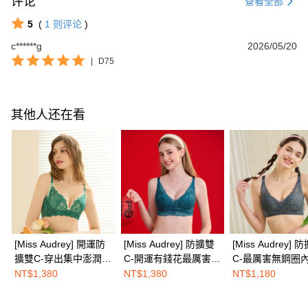
评论
查看全部
5
(
1
则评论
)
c******g
2026/05/20
|
D75
其他人还在看
[Miss Audrey] 開運防
[Miss Audrey] 防擴雙
[Miss Audrey] 
擴雙C-穿出集中澎潤乳
C-開運有錢花最厲害的
C-最厲害無鋼圈內
溝蠶絲無鋼圈內衣-好
無鋼圈內衣-能量綠
墨石綠
NT$1,380
NT$1,380
NT$1,180
運青來綠