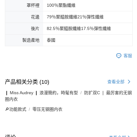
罩杯裡
100％聚酯纖維
花邊
79％聚醯胺纖維21％彈性纖維
後片
82.5％聚醯胺纖維17.5％彈性纖維
製造產地
泰國
客服
产品相关分类 (10)
查看全部
❙ Miss Audrey ❙ 浪漫簡約，時髦有型
防扩双C ❘ 最厉害的无钢
圈内衣
🔎功能款式
零压无钢圈内衣