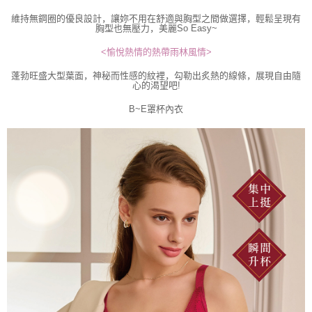
維持無鋼圈的優良設計，讓妳不用在舒適與胸型之間做選擇，輕鬆呈現有
胸型也無壓力，美麗So Easy~
<愉悅熱情的熱帶雨林風情>
蓬勃旺盛大型葉面，神秘而性感的紋裡，勾勒出炙熱的線條，展現自由隨
心的渴望吧!
B~E罩杯內衣