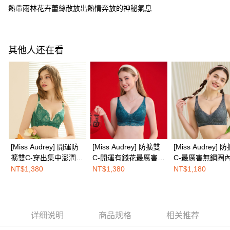
AFTEE APP推播通知。
每笔NT$100，满NT$1,500(含以上)免运费
熱帶雨林花卉蕾絲散放出熱情奔放的神秘氣息
5. 收到商品當下無需繳費，確認無誤後，請再利用繳費通知簡訊或AFTEE
APP於四大便利商店‧ATM/網銀等方式進行付款。
付款後全家取貨
請留意繳費期限為 14 天。唯有下載 AFTEE App 成為 AFTEE 會員者方能享
每笔NT$100，满NT$1,500(含以上)免运费
有最長 45 天內付款之服務。
其他人还在看
7-11取付
繳費期限，為商家向您請款的時間，再加上使用AFTEE可延長的天數所計算
每笔NT$100，满NT$1,500(含以上)免运费
出。使用AFTEE下訂可以延長您收到商品前的繳費天數，但無法保證一定能
夠在期限內收到商品(例如:預購商品或預計到貨時間較長者)。因此無論收到
付款後7-11取貨
商品與否，仍需要請您在AFTEE規定的時間內完成繳費。
每笔NT$100，满NT$1,500(含以上)免运费
二、付款限制
1. 初次使用 AFTEE 時，將依認證結果及本公司審查結果，核予每個人不同
宅配
之上限額度
2. 結帳金額須大於NT$30
每笔NT$100，满NT$1,500(含以上)免运费
[Miss Audrey] 開運防
[Miss Audrey] 防擴雙
[Miss Audrey] 
3. 目前僅支援台灣會員
擴雙C-穿出集中澎潤乳
C-開運有錢花最厲害的
C-最厲害無鋼圈內
EASY SHOP門市速取
三、聲明條款
溝蠶絲無鋼圈內衣-好
無鋼圈內衣-能量綠
墨石綠
NT$1,380
NT$1,380
NT$1,180
免运费
「AFTEE先享後付」(下稱本服務)乃由恩沛科技股份有限公司(下稱 AFTEE )
運青來綠
所提供，並由 AFTEE 向您收取款項。因使用本服務所須提供之個人資料(包
海外配送
查看运费
含但不限於訂購人姓名、電話，收件人姓名、電話、收件地址)，將交付予
AFTEE 於本服務必要服務範圍內運用。關於 AFTEE 對於個人資料之蒐集、
處理、利用，詳參 AFTEE 官網之『個人資料蒐集、處理及利用告知聲明』
详细说明
商品规格
相关推荐
（
https://aftee.tw/privacypolicy/
）。