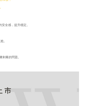
たい場合は、ネットプロテクションズ
~
rotections.co.jp
にご連絡ください。上記に示した個人情報
購入注文書とあわせてAFTEEにご提供いただく、または
にあなたの個人情報の収集、処理、利用を許可することににご同
けない場合は、当サービスを選択しないでください。
的安全感，提升穩定。
尷尬。
膚刺癢的問題。