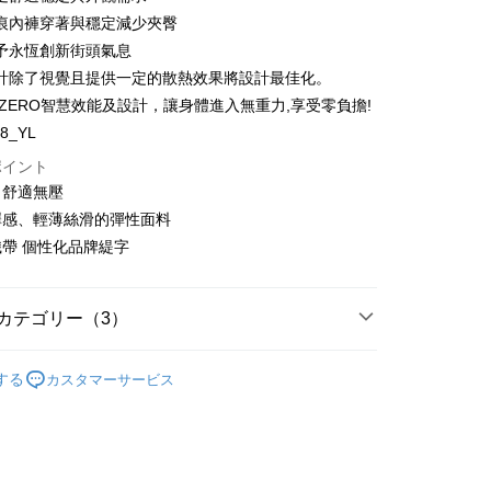
痕內褲穿著與穩定減少夾臀
s
予永恆創新街頭氣息
計除了視覺且提供一定的散熱效果將設計最佳化。
代金後払い
N ZERO智慧效能及設計，讓身體進入無重力,享受零負擔!
48_YL
TEE代金後払いについて
ポイント
い方法でAFTEE代金後払いを選択すると、携帯電話認証ウィン
、舒適無壓
示されます。
で認証してお支払い手続を進めてください。
澤感、輕薄絲滑的彈性面料
るときのお支払いは不要です。商品はご指定の住所に配送されま
帶 個性化品牌緹字
が完了すると、携帯に支払い通知のSMSが届きます。アプリ会
、AFTEE アプリプッシュ通知が届きます。
$100、NT$1,500以上で送料無料
け取り時のお支払いは不要です。商品を確かめてから、SMSま
カテゴリー（3）
の通知に従って、4大コンビニ、またはATM/オンラインバンキ
家取貨
支払いください。
ィーのカテゴリー
ボクサーパンツ
$100、NT$1,500以上で送料無料
する
カスタマーサービス
限は最短で 14 日以内ですので、ご注意ください。AFTEE ア
ィーのカテゴリー
シームレスパンツ
ンロードして AFTEE 会員になるとお支払い期限を最長 45 日
延長できます。
ィーのカテゴリー
無地のパンティー
$100、NT$1,500以上で送料無料
は、ショップが請求した期日と、AFTEEで延長できる日数を
1取貨
されます。AFTEEで注文すると、商品を受け取るまで支払い