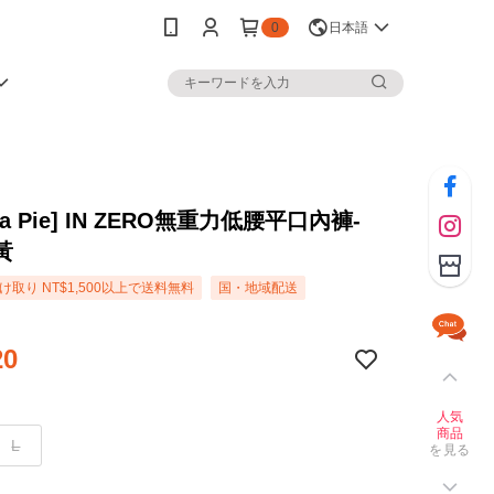
0
日本語
na Pie] IN ZERO無重力低腰平口內褲-
黃
取り NT$1,500以上で送料無料
国・地域配送
20
人気
商品
L
を見る