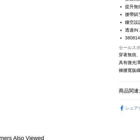
提升無
PXPay Plu
腰帶賦
Plus Pay
鏤空設
AFTEE
透過I
説明
38081
一、 AF
セールス
ATM払い
1.お支払
穿著無痕
ドウが表
2.SMS
具有微光
3.注文す
配送方法
褲腰寬版織
す。
4.ご注文
全家取付
員の場合は
配送毎にNT
5.商品受
商品関連
たはアプリ
付款後全
ングでお
🔎パンテ
配送毎にNT
シェア
代金納付期
🔎パンテ
プリをダウ
7-11取付
以内まで
🔎パンテ
配送毎にNT
お支払期限
mers Also Viewed
付款後7-1
もとに計算