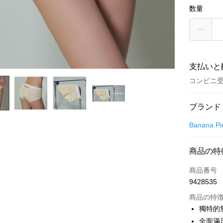
数量
支払いと
コンビニ受
お支払い
ブランド
クレジット
Banana Pi
コンビニ
商品の特
LINE Pay
商品番号
Apple Pay
9428535
Easy Walle
商品の特
獨特的
Google Pa
全面滿