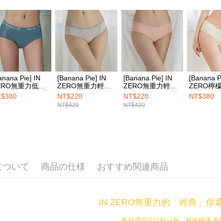
期限を延
配送毎にNT
（例：予
の有無に関
宅配
二、支払
配送毎にNT
1.初回 
き、限度
EASY S
2.決済金額
送料無料
anana Pie] IN
[Banana Pie] IN
[Banana Pie] IN
[Banana P
3.現在、
ERO無重力低腰
ZERO無重力輕盈
ZERO無重力輕盈
ZERO檸
海外発送
口內褲-尼加拉藍
無痕低腰三角內褲-
無痕低腰三角內褲-
妮花聯名
$380
NT$220
NT$220
NT$380
三、利用規
灰色星河
粉色海洋
內褲-輕甜
プロテクシ
NT$420
NT$420
します。
文者の氏
これに限ら
されます。
AFTEE
明』をご
について
商品の仕様
おすすめ関連商品
AFTEE
なります。
延滞納金
IN ZERO無重力的「經典」
後見人の同
集舒適與設計於一身，極致輕薄 無
個人情報