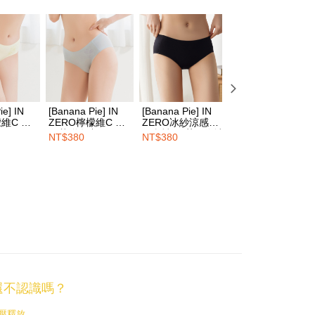
長できますが、商品を期限内に受け取れない場合があります
$100、NT$1,500以上で送料無料
約商品や商品到着日が比較的遅い商品）。そのため、商品到着
わらず、AFTEEで指定された期限内にお支払いください。
い限度額
$100、NT$1,500以上で送料無料
AFTEEを ご利用の際に、認証結果及び当社の審査の結果に基づ
額が設定されます。
HOP門市速取
は最低NT$20です。
ie] IN
[Banana Pie] IN
[Banana Pie] IN
[Banana Pie] IN
台湾の会員のみご利用いただけます。
檬維C 煎
ZERO檸檬維C 煎
ZERO冰紗涼感平
ZERO冰紗涼感平
送料を確認
中腰平口
妮花聯名中腰平口
口內褲-黑莓氣泡冰
口內褲-奶酪紅茶
NT$380
NT$380
NT$380
約「AFTEE代金後払い」（以下当サービスという）はネット
檸黃
內褲-霜藍柚沁
鐵
ョンズ（以下 AFTEE という）が提供し、AFTEEが代金を徴収
当サービスご利用の際に提供しなければならない個人情報（注
名、電話番号、受取人の氏名、電話番号、受取人住所を含むが
ない）は、AFTEEに渡され当サービスで必要な範囲内で利用
AFTEEの個人情報の収集、処理、利用について、詳細は
公式ホームページの『個人情報の収集、処理及び利用に関する声
参照ください（
https://aftee.tw/privacypolicy/
）。
の初回ご利用の際に、審査を通過すれば、最高額がNT$10,000に
支払い期限を過ぎた場合、その金額に基づいて年利20%の遅
が加算されます。未成年の利用者は、事前に法定代理人または
你還不認識嗎？
意を得ればAFTEEをご利用いただけます。
壓釋放，
の処理、利用について疑問がある、または関連する法律の権利