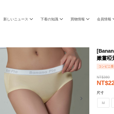
新しいニュース
下着の知識
買物情報
会員情報
[Bana
嫩薑啞
コンビニ受け
NT$380
NT$2
尺寸
M