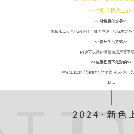
を行使し
新色搶先上市
2024年
cs_tw@netp
を、必要な
<<發揮最佳穿著>>
AFTEE
意いただ
無痕版型貼合你的身體，減少夾臀，讓你有足夠
<<提升生活方式>>
內褲可以讓你輕盈無痕穿著不
<<生活裡留下最對的>>
智能工藝讓浮凸的縫份變平整,不必擔心皮
M-L