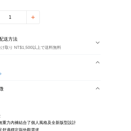
配送方法
け取り NT$1,500以上で送料無料
方法
カード1回払い
e
店頭代金引換
徴
t
徴
無重力內褲結合了個人風格及全新版型設計
y
足舒適穩定與外觀需求