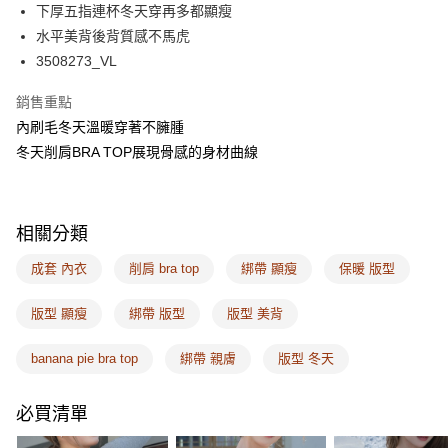
下厚五指連杯冬天穿再多都顯瘦
AFTEE先享後付
水平美背後背質感不馬虎
相關說明
3508273_VL
【關於「AFTEE先享後付」】
ATM付款
AFTEE先享後付是「在收到商品之後才付款」的支付方式。 讓您購物簡單
銷售重點
便利好安心！
內刷毛冬天溫暖穿著不臃腫
１．簡單：不需註冊會員、不需綁卡、不需儲值。
運送方式
２．便利：只要手機號碼，簡訊認證，即可結帳。
冬天削肩BRA TOP展現骨感的身材曲線
３．安心：先確認商品／服務後，再付款。
全家取付
每筆NT$100，滿NT$1,200(含以上)免運費
【「AFTEE先享後付」結帳流程】
１．於結帳方式選擇「AFTEE先享後付」後，將跳轉至「AFTEE先享後付」
相關分類
付款後全家取貨
結帳頁面，進行簡訊認證並確認金額後，即可完成結帳。
２．訂單成立數日內，您將收到繳費通知簡訊。
每筆NT$100，滿NT$1,200(含以上)免運費
成套 內衣
削肩 bra top
綁帶 顯瘦
保暖 版型
３．收到繳費通知簡訊後14天內，點擊此簡訊中的連結，可透過四大超商／
ATM／網路銀行／等多元方式進行付款，方視為交易完成。
7-11取付
※ 請注意：結帳手續完成當下不需立刻繳費，但若您需要取消訂單，請聯絡
版型 顯瘦
綁帶 版型
版型 美背
每筆NT$100，滿NT$1,500(含以上)免運費
購買商品的店家。未經商家同意取消之訂單仍視為有效，需透過AFTEE先享
後付繳納相關費用。
banana pie bra top
綁帶 親膚
版型 冬天
付款後7-11取貨
※ 交易是否成功請以「AFTEE先享後付 」之結帳頁面顯示為準，若有關於
是否繳費成功／繳費後需取消欲退款等相關疑問，請聯繫「AFTEE先享後付
每筆NT$100，滿NT$1,500(含以上)免運費
客戶支援中心」
https://netprotections.freshdesk.com/support/home
必買清單
宅配
【注意事項】