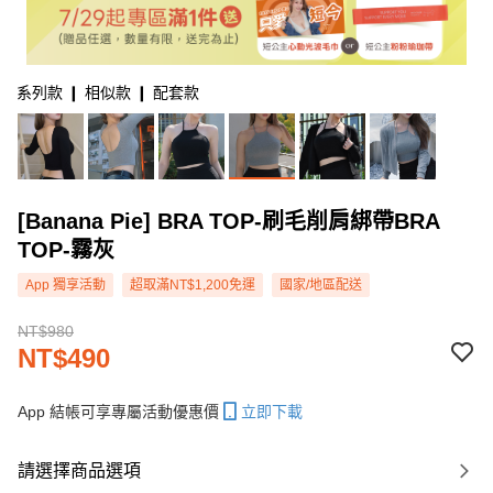
系列款 ❙ 相似款 ❙ 配套款
[Banana Pie] BRA TOP-刷毛削肩綁帶BRA
TOP-霧灰
App 獨享活動
超取滿NT$1,200免運
國家/地區配送
NT$980
NT$490
App 結帳可享專屬活動優惠價
立即下載
請選擇商品選項