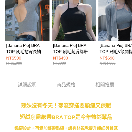
１．透過由恩沛科技股份有限公司提供之「AFTEE先享後付」服務完成之交
每筆NT$100，滿NT$1,500(含以上)免運費
易，需依本服務之必要範圍內提供個人資料，並將交易相關給付款項請求債
權轉讓予恩沛科技股份有限公司。
EASY SHOP門市速取
２．關於個人資料處理事宜，請瀏覽以下網址：
免運費
https://aftee.tw/terms/#terms3
３．未成年的使用者請事先徵得法定代理人或監護人之同意方可使用
海外配送
查看運費
「AFTEE先享後付」，若未經同意申辦者引起之損失，本公司不負相關責
任。
４．使用「AFTEE先享後付」時，將依據個別帳號之用戶狀況，依本公司即
[Banana Pie] BRA
[Banana Pie] BRA
[Banana Pie] BR
時審查核予不同之上限額度；若仍有額度不足之情形，本公司將視審查結果
TOP-刷毛挖背長袖
TOP-刷毛削肩綁帶
TOP-刷毛V領開
請求用戶進行身份認證。
BRA TOP-霧灰
BRA TOP-墨黑
套-霧灰
NT$590
NT$490
NT$690
５．嚴禁一人註冊多個帳號或使用他人資訊註冊。若發現惡意使用之情形，
NT$1,080
NT$980
NT$1,080
恩沛科技股份有限公司將有權停止該用戶之使用額度並採取法律行動。
詳細說明
商品規格
相關推薦
辣妹沒有冬天！寒流穿搭要顯瘦又保暖
短絨削肩綁帶BRA TOP是今年熱銷單品
繞頸設計，再添加綁帶點綴，讓身材視覺提升纖細與骨感