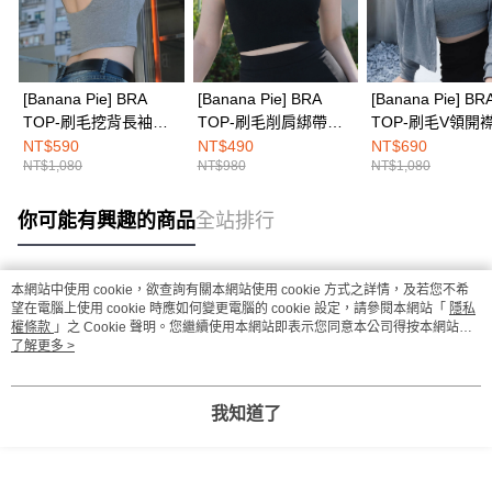
[Banana Pie] BRA
[Banana Pie] BRA
[Banana Pie] BR
TOP-刷毛挖背長袖
TOP-刷毛削肩綁帶
TOP-刷毛V領開
BRA TOP-霧灰
BRA TOP-墨黑
套-霧灰
NT$590
NT$490
NT$690
NT$1,080
NT$980
NT$1,080
你可能有興趣的商品
全站排行
本網站中使用 cookie，欲查詢有關本網站使用 cookie 方式之詳情，及若您不希
熱門標籤
望在電腦上使用 cookie 時應如何變更電腦的 cookie 設定，請參閱本網站「
隱私
權條款
」之 Cookie 聲明。您繼續使用本網站即表示您同意本公司得按本網站使
用條款之 Cookie 聲明使用 cookie。
了解更多 >
我知道了