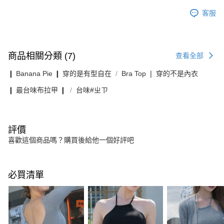
客服
商品相關分類 (7)
查看全部
❙ Banana Pie ❙ 穿的是有型自在
Bra Top ❘ 穿的不是內衣
❙ 最台味布拉甲 ❙
台味#ㄓㄗ
評價
喜歡這個商品嗎？購買後給他一個好評吧
必買清單