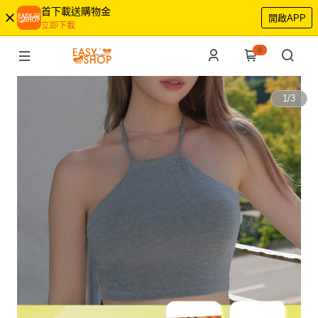
首下載送購物金
開啟APP
立即下載
0
1
/
3