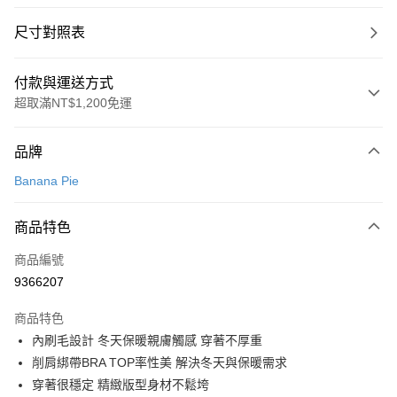
尺寸對照表
付款與運送方式
超取滿NT$1,200免運
付款方式
品牌
信用卡一次付款
Banana Pie
超商取貨付款
商品特色
LINE Pay
商品編號
Apple Pay
9366207
悠遊付
商品特色
Google Pay
內刷毛設計 冬天保暖親膚觸感 穿著不厚重
全支付
削肩綁帶BRA TOP率性美 解決冬天與保暖需求
穿著很穩定 精緻版型身材不鬆垮
全盈+PAY