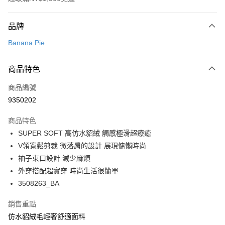
付款方式
品牌
信用卡一次付款
Banana Pie
超商取貨付款
商品特色
LINE Pay
商品編號
Apple Pay
9350202
悠遊付
商品特色
Google Pay
SUPER SOFT 高仿水貂絨 觸感極滑超療癒
全支付
V領寬鬆剪裁 微落肩的設計 展現慵懶時尚
袖子束口設計 減少麻煩
全盈+PAY
外穿搭配超實穿 時尚生活很簡單
AFTEE先享後付
3508263_BA
相關說明
銷售重點
【關於「AFTEE先享後付」】
ATM付款
AFTEE先享後付是「在收到商品之後才付款」的支付方式。 讓您購物簡單
仿水貂絨毛輕奢舒適面料
便利好安心！