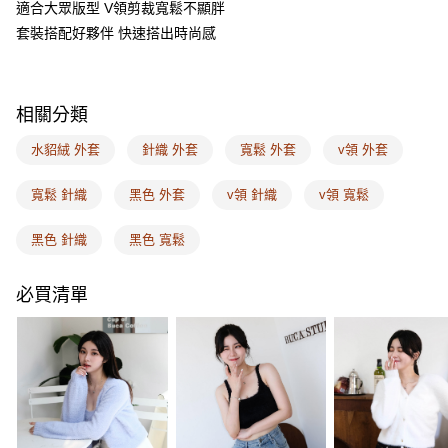
適合大眾版型 V領剪裁寬鬆不顯胖
１．簡單：不需註冊會員、不需綁卡、不需儲值。
運送方式
２．便利：只要手機號碼，簡訊認證，即可結帳。
套裝搭配好夥伴 快速搭出時尚感
３．安心：先確認商品／服務後，再付款。
全家取付
每筆NT$100，滿NT$1,500(含以上)免運費
【「AFTEE先享後付」結帳流程】
１．於結帳方式選擇「AFTEE先享後付」後，將跳轉至「AFTEE先享後付」
相關分類
付款後全家取貨
結帳頁面，進行簡訊認證並確認金額後，即可完成結帳。
２．訂單成立數日內，您將收到繳費通知簡訊。
每筆NT$100，滿NT$1,500(含以上)免運費
水貂絨 外套
針織 外套
寬鬆 外套
v領 外套
３．收到繳費通知簡訊後14天內，點擊此簡訊中的連結，可透過四大超商／
ATM／網路銀行／等多元方式進行付款，方視為交易完成。
7-11取付
※ 請注意：結帳手續完成當下不需立刻繳費，但若您需要取消訂單，請聯絡
寬鬆 針織
黑色 外套
v領 針織
v領 寬鬆
每筆NT$100，滿NT$1,500(含以上)免運費
購買商品的店家。未經商家同意取消之訂單仍視為有效，需透過AFTEE先享
後付繳納相關費用。
黑色 針織
黑色 寬鬆
付款後7-11取貨
※ 交易是否成功請以「AFTEE先享後付 」之結帳頁面顯示為準，若有關於
是否繳費成功／繳費後需取消欲退款等相關疑問，請聯繫「AFTEE先享後付
每筆NT$100，滿NT$1,500(含以上)免運費
客戶支援中心」
https://netprotections.freshdesk.com/support/home
必買清單
宅配
【注意事項】
１．透過由恩沛科技股份有限公司提供之「AFTEE先享後付」服務完成之交
每筆NT$100，滿NT$1,500(含以上)免運費
易，需依本服務之必要範圍內提供個人資料，並將交易相關給付款項請求債
權轉讓予恩沛科技股份有限公司。
EASY SHOP門市速取
２．關於個人資料處理事宜，請瀏覽以下網址：
免運費
https://aftee.tw/terms/#terms3
３．未成年的使用者請事先徵得法定代理人或監護人之同意方可使用
海外配送
查看運費
「AFTEE先享後付」，若未經同意申辦者引起之損失，本公司不負相關責