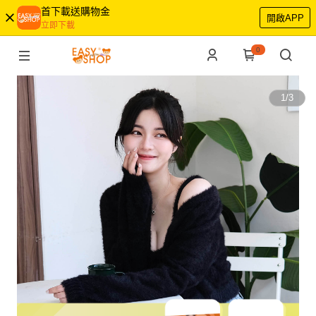
首下載送購物金
開啟APP
立即下載
0
1
/
3