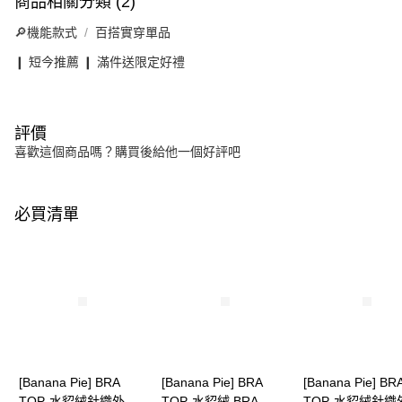
商品相關分類 (2)
🔎機能款式
百搭實穿單品
❙ 短今推薦 ❙ 滿件送限定好禮
評價
喜歡這個商品嗎？購買後給他一個好評吧
必買清單
[Banana Pie] BRA
[Banana Pie] BRA
[Banana Pie] BR
TOP-水貂絨針織外套-
TOP-水貂絨 BRA
TOP-水貂絨針織