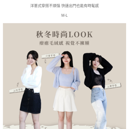
洋蔥式穿搭不煩惱 快速出門也能有時髦感
M-L