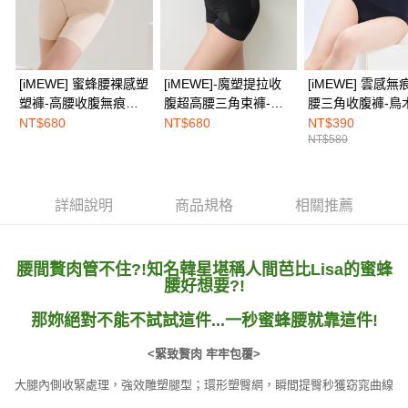
３．未成年的使用者請事先徵得法定代理人或監護人之同意方可使用
海外配送
查看運費
「AFTEE先享後付」，若未經同意申辦者引起之損失，本公司不負相關責
任。
４．使用「AFTEE先享後付」時，將依據個別帳號之用戶狀況，依本公司即
時審查核予不同之上限額度；若仍有額度不足之情形，本公司將視審查結果
[iMEWE] 蜜蜂腰裸感塑
[iMEWE]-魔塑提拉收
[iMEWE] 雲感
請求用戶進行身份認證。
塑褲-高腰收腹無痕束
腹超高腰三角束褲-絲
腰三角收腹褲-鳥
５．嚴禁一人註冊多個帳號或使用他人資訊註冊。若發現惡意使用之情形，
褲-裸感膚
絨黑
NT$680
NT$680
NT$390
恩沛科技股份有限公司將有權停止該用戶之使用額度並採取法律行動。
NT$580
詳細說明
商品規格
相關推薦
腰間贅肉管不住?!知名韓星堪稱人間芭比Lisa的蜜蜂
腰好想要?!
那妳絕對不能不試試這件...一秒蜜蜂腰就靠這件!
<緊致贅肉 牢牢包覆>
大腿內側收緊處理，強效雕塑腿型；環形塑臀網，瞬間提臀秒獲窈窕曲線