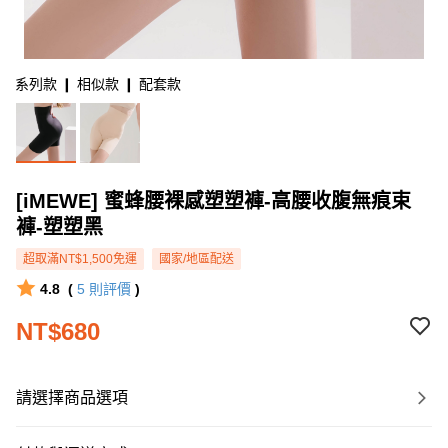
系列款 ❙ 相似款 ❙ 配套款
[iMEWE] 蜜蜂腰裸感塑塑褲-高腰收腹無痕束
褲-塑塑黑
超取滿NT$1,500免運
國家/地區配送
4.8
(
5
則評價
)
NT$680
請選擇商品選項