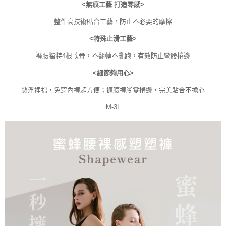
<無痕工藝 打造零感>
整件高技術貼合工藝，防止不必要的摩擦
<特殊止滑工藝>
褲腰獨特4根軟骨，不翻轉不亂跑，有效防止彎腰捲邊
<細節夠用心>
懸浮裡襠，免穿內褲超方便；褲腰褲腳零捲邊，完美貼合不擔心
M-3L