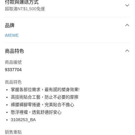
付款與運送方式
超取滿NT$1,500免運
付款方式
品牌
信用卡一次付款
iMEWE
超商取貨付款
商品特色
LINE Pay
商品編號
Apple Pay
9337704
悠遊付
商品特色
Google Pay
掌握各部位需求，最有感的塑身效果!
全支付
高技術貼合工藝，防止不必要的摩擦
褲腰褲腳零捲邊，完美貼合不擔心
全盈+PAY
懸浮裡襠，透氣舒適好安心
AFTEE先享後付
3108253_BA
相關說明
銷售重點
【關於「AFTEE先享後付」】