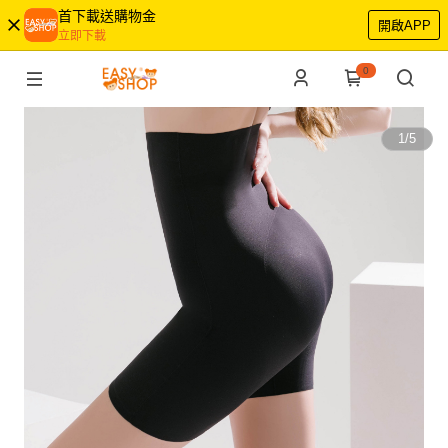
首下載送購物金
開啟APP
立即下載
0
1
/
5