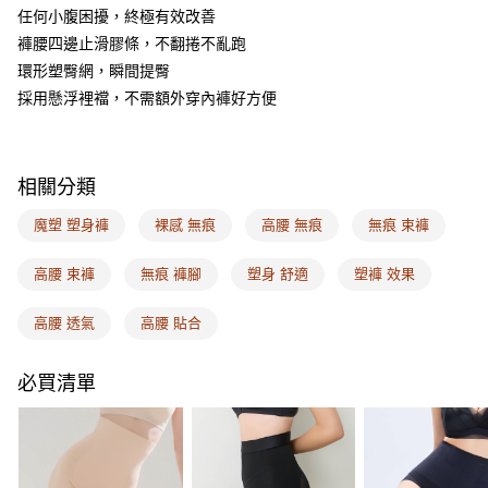
ATM付款
AFTEE先享後付是「在收到商品之後才付款」的支付方式。 讓您購物簡單
任何小腹困擾，終極有效改善
便利好安心！
褲腰四邊止滑膠條，不翻捲不亂跑
１．簡單：不需註冊會員、不需綁卡、不需儲值。
運送方式
２．便利：只要手機號碼，簡訊認證，即可結帳。
環形塑臀網，瞬間提臀
３．安心：先確認商品／服務後，再付款。
全家取付
採用懸浮裡襠，不需額外穿內褲好方便
每筆NT$100，滿NT$1,500(含以上)免運費
【「AFTEE先享後付」結帳流程】
１．於結帳方式選擇「AFTEE先享後付」後，將跳轉至「AFTEE先享後付」
付款後全家取貨
結帳頁面，進行簡訊認證並確認金額後，即可完成結帳。
相關分類
２．訂單成立數日內，您將收到繳費通知簡訊。
每筆NT$100，滿NT$1,500(含以上)免運費
３．收到繳費通知簡訊後14天內，點擊此簡訊中的連結，可透過四大超商／
魔塑 塑身褲
裸感 無痕
高腰 無痕
無痕 束褲
ATM／網路銀行／等多元方式進行付款，方視為交易完成。
7-11取付
※ 請注意：結帳手續完成當下不需立刻繳費，但若您需要取消訂單，請聯絡
每筆NT$100，滿NT$1,500(含以上)免運費
購買商品的店家。未經商家同意取消之訂單仍視為有效，需透過AFTEE先享
高腰 束褲
無痕 褲腳
塑身 舒適
塑褲 效果
後付繳納相關費用。
付款後7-11取貨
※ 交易是否成功請以「AFTEE先享後付 」之結帳頁面顯示為準，若有關於
高腰 透氣
高腰 貼合
是否繳費成功／繳費後需取消欲退款等相關疑問，請聯繫「AFTEE先享後付
每筆NT$100，滿NT$1,500(含以上)免運費
客戶支援中心」
https://netprotections.freshdesk.com/support/home
宅配
必買清單
【注意事項】
１．透過由恩沛科技股份有限公司提供之「AFTEE先享後付」服務完成之交
每筆NT$100，滿NT$1,500(含以上)免運費
易，需依本服務之必要範圍內提供個人資料，並將交易相關給付款項請求債
權轉讓予恩沛科技股份有限公司。
EASY SHOP門市速取
２．關於個人資料處理事宜，請瀏覽以下網址：
免運費
https://aftee.tw/terms/#terms3