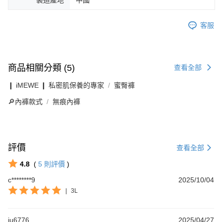
製造產地
中國
客服
商品相關分類 (5)
查看全部
❙ iMEWE ❙ 私密肌保養的專家
蜜臀褲
🔎內褲款式
無痕內褲
評價
查看全部
4.8
(
5
則評價
)
c********9
2025/10/04
|
3L
ju6776
2025/04/27