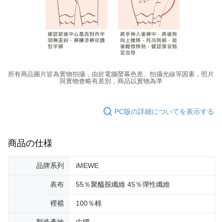
所有商品圖片皆為實物拍攝，由於電腦螢幕色差、拍攝光線等因素，照片
與實物會略有差別，商品以實物為準
PC版の詳細についてを表示する
商品の仕様
品牌系列
iMEWE
表布
55％聚醯胺纖維 45％彈性纖維
裡襠
100％棉