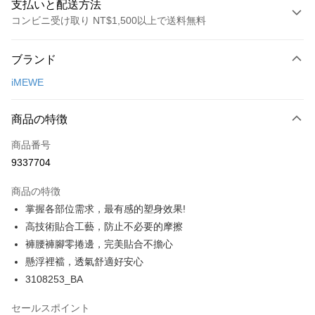
支払いと配送方法
コンビニ受け取り NT$1,500以上で送料無料
お支払い方法
ブランド
クレジットカード1回払い
iMEWE
コンビニ店頭代金引換
LINE Pay
商品の特徴
Apple Pay
商品番号
9337704
Easy Wallet
商品の特徴
Google Pay
掌握各部位需求，最有感的塑身效果!
PXPay Plus
高技術貼合工藝，防止不必要的摩擦
褲腰褲腳零捲邊，完美貼合不擔心
Plus Pay
懸浮裡襠，透氣舒適好安心
AFTEE代金後払い
3108253_BA
説明
セールスポイント
一、 AFTEE代金後払いについて