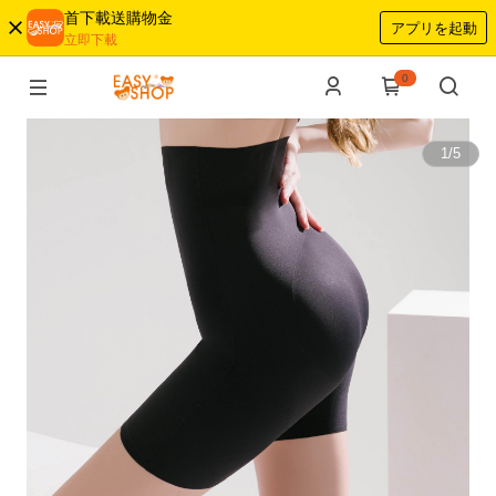
首下載送購物金
アプリを起動
立即下載
0
1
/
5