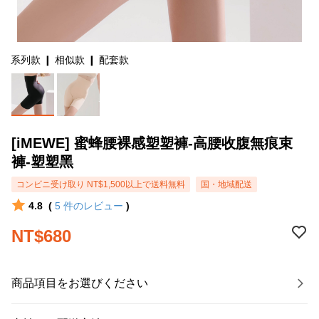
系列款 ❙ 相似款 ❙ 配套款
[iMEWE] 蜜蜂腰裸感塑塑褲-高腰收腹無痕束
褲-塑塑黑
コンビニ受け取り NT$1,500以上で送料無料
国・地域配送
4.8
(
5
件のレビュー
)
NT$680
商品項目をお選びください