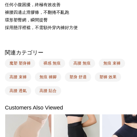
ATM払い
1.お支払い方法でAFTEE代金後払いを選択すると、携帯電話認証ウィンド
任何小腹困擾，終極有效改善
ウが表示されます。
褲腰四邊止滑膠條，不翻捲不亂跑
2.SMSで認証してお支払い手続を進めてください。
配送方法
3.注文するときのお支払いは不要です。商品はご指定の住所に配送されま
環形塑臀網，瞬間提臀
す。
全家取付
採用懸浮裡襠，不需額外穿內褲好方便
4.ご注文が完了すると、携帯に支払い通知のSMSが届きます。アプリ会員
配送毎にNT$100、NT$1,500以上で送料無料
の場合は、AFTEE アプリプッシュ通知が届きます。
5.商品受け取り時のお支払いは不要です。商品を確かめてから、SMSまた
付款後全家取貨
はアプリの通知に従って、4大コンビニ、またはATM/オンラインバンキン
関連カテゴリー
グでお支払いください。
配送毎にNT$100、NT$1,500以上で送料無料
代金納付期限は最短で 14 日以内ですので、ご注意ください。AFTEE アプ
魔塑 塑身褲
裸感 無痕
高腰 無痕
無痕 束褲
7-11取付
リをダウンロードして AFTEE 会員になるとお支払い期限を最長 45 日以内
配送毎にNT$100、NT$1,500以上で送料無料
まで延長できます。
高腰 束褲
無痕 褲腳
塑身 舒適
塑褲 效果
付款後7-11取貨
お支払期限は、ショップが請求した期日と、AFTEEで延長できる日数をも
とに計算されます。AFTEEで注文すると、商品を受け取るまで支払い期限
高腰 透氣
高腰 貼合
配送毎にNT$100、NT$1,500以上で送料無料
を延長できますが、商品を期限内に受け取れない場合があります（例：予
約商品や商品到着日が比較的遅い商品）。そのため、商品到着の有無に関
宅配
Customers Also Viewed
わらず、AFTEEで指定された期限内にお支払いください。
配送毎にNT$100、NT$1,500以上で送料無料
二、支払い限度額
EASY SHOP門市速取
1.初回 AFTEEを ご利用の際に、認証結果及び当社の審査の結果に基づ
き、限度額が設定されます。
送料無料
2.決済金額は最低NT$20です。