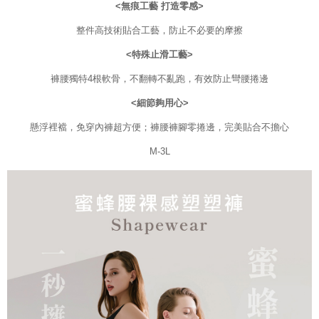
<無痕工藝 打造零感>
整件高技術貼合工藝，防止不必要的摩擦
<特殊止滑工藝>
褲腰獨特4根軟骨，不翻轉不亂跑，有效防止彎腰捲邊
<細節夠用心>
懸浮裡襠，免穿內褲超方便；褲腰褲腳零捲邊，完美貼合不擔心
M-3L