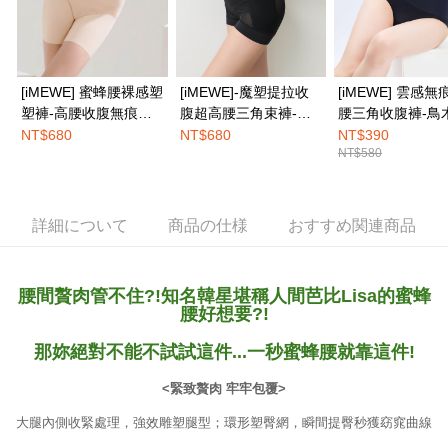
3.現在、台湾の会員のみご利用いただけます。
海外発送
送料を確認
三、利用規約「AFTEE代金後払い」（以下当サービスという）はネットプ
ロテクションズ（以下 AFTEE という）が提供し、AFTEEが代金を徴収し
ます。当サービスご利用の際に提供しなければならない個人情報（注文者
[iMEWE] 蜜蜂腰裸感塑
[iMEWE]-魔塑提拉收
[iMEWE] 雲感
の氏名、電話番号、受取人の氏名、電話番号、受取人住所を含むがこれに
塑褲-高腰收腹無痕束
腹超高腰三角束褲-絲
腰三角收腹褲-鳥
限らない）は、AFTEEに渡され当サービスで必要な範囲内で利用されま
褲-裸感膚
絨黑
NT$680
NT$680
NT$390
す。AFTEEの個人情報の収集、処理、利用について、詳細はAFTEE公式ホ
NT$580
ームページの『個人情報の収集、処理及び利用に関する声明』をご参照く
ださい（
https://aftee.tw/privacypolicy/
）。
AFTEEの初回ご利用の際に、審査を通過すれば、最高額がNT$10,000にな
詳細について
商品の仕様
おすすめ関連商品
ります。支払い期限を過ぎた場合、その金額に基づいて年利20%の遅延滞
納金が加算されます。未成年の利用者は、事前に法定代理人または後見人
の同意を得ればAFTEEをご利用いただけます。
腰間贅肉管不住?!知名韓星堪稱人間芭比Lisa的蜜蜂
個人情報の処理、利用について疑問がある、または関連する法律の権利を
腰好想要?!
行使したい場合は、ネットプロテクションズ
cs_tw@netprotections.co.jp
にご連絡ください。上記に示した個人情報を、必要な購入注文書とあわせ
那妳絕對不能不試試這件...一秒蜜蜂腰就靠這件!
てAFTEEにご提供いただく、またはAFTEEにあなたの個人情報の収集、処
理、利用を許可することににご同意いただけない場合は、当サービスを選
択しないでください。
<緊致贅肉 牢牢包覆>
大腿內側收緊處理，強效雕塑腿型；環形塑臀網，瞬間提臀秒獲窈窕曲線