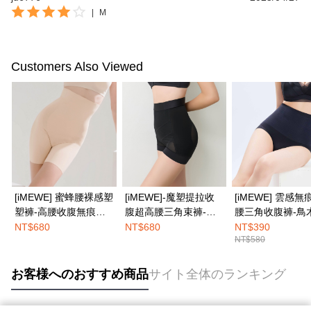
|
M
Customers Also Viewed
[iMEWE] 蜜蜂腰裸感塑
[iMEWE]-魔塑提拉收
[iMEWE] 雲感
塑褲-高腰收腹無痕束
腹超高腰三角束褲-絲
腰三角收腹褲-鳥
褲-裸感膚
絨黑
NT$680
NT$680
NT$390
NT$580
お客様へのおすすめ商品
サイト全体のランキング