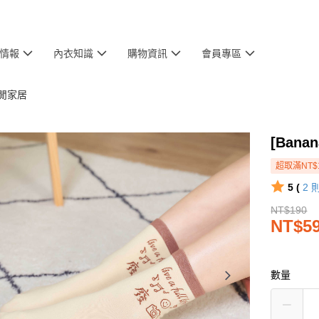
情報
內衣知識
購物資訊
會員專區
 休閒家居
[Bana
超取滿NT$
5 (
2
NT$190
NT$5
數量