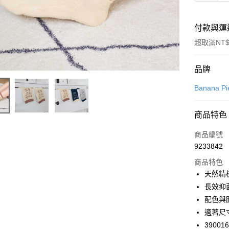
付款與運
超取滿NT$
付款方式
品牌
信用卡一
Banana Pi
超商取貨
商品特色
LINE Pay
商品編號
Apple Pay
9233842
商品特色
悠遊付
天然精
Google Pa
長效抑
配色與
全支付
適著尺寸
全盈+PAY
39001