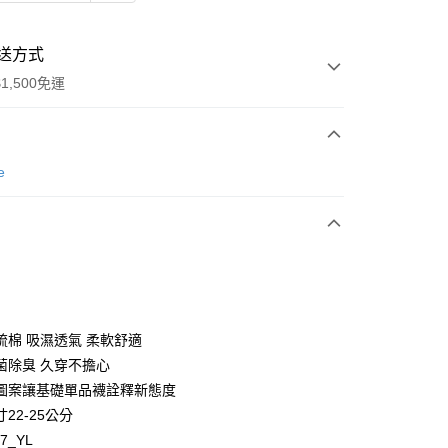
送方式
1,500免運
次付款
e
付款
梳棉 吸濕透氣 柔軟舒適
y
菌除臭 久穿不擔心
圖案讓基礎單品襪詮釋新態度
22-25公分
67_YL