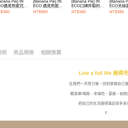
anana Pie] IN
[Banana Pie] IN
[Banana Pie] IN
[Banana P
交易，需
每筆NT$1
CO遇見煎妮花
ECO 遇見煎妮花
ECO口碑炸裂的超
ECO天絲
求債權轉
rotimo抗菌無縫
Protimo抗菌無痕
舒服天絲™莫代爾
適低敏三
$380
NT$980
NT$380
NT$380
２．關於
EASY S
褲-煎妮紫
內衣-煎妮紫
抗敏低腰三角內褲-
穹灰
https://aft
藕粉色
免運費
３．未成
「AFTE
任。
４．使用「
即時審查
結果請求
說明
商品規格
相關推薦
５．嚴禁
形，恩沛
動。
Live a full life 過
在我們一天努力後，回到家做自己
聽音樂/唱歌、幸福吃、耍廢、拍照
把自己的生活過得滿足與多采
F