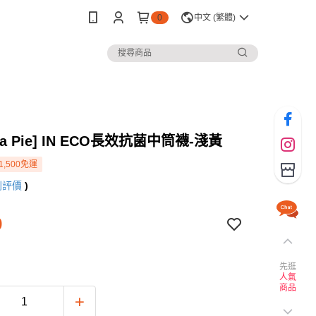
0
中文 (繁體)
na Pie] IN ECO長效抗菌中筒襪-淺黃
1,500免運
則評價
)
9
先逛
人氣
商品