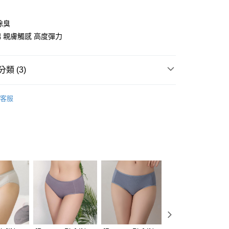
享後付
除臭
FTEE先享後付」】
 親膚觸感 高度彈力
先享後付是「在收到商品之後才付款」的支付方式。 讓您購物簡單
心！
：不需註冊會員、不需綁卡、不需儲值。
：只要手機號碼，簡訊認證，即可結帳。
類 (3)
：先確認商品／服務後，再付款。
a Pie ❙ 穿的是有型自在
At Home ❘ 休閒家居
EE先享後付」結帳流程】
客服
00，滿NT$1,500(含以上)免運費
方式選擇「AFTEE先享後付」後，將跳轉至「AFTEE先享後
布拉甲 ❙
台味#ㄓㄗ
頁面，進行簡訊認證並確認金額後，即可完成結帳。
式
百搭實穿單品
家取貨
成立數日內，您將收到繳費通知簡訊。
費通知簡訊後14天內，點擊此簡訊中的連結，可透過四大超商
00，滿NT$1,500(含以上)免運費
網路銀行／等多元方式進行付款，方視為交易完成。
：結帳手續完成當下不需立刻繳費，但若您需要取消訂單，請聯
的店家。未經商家同意取消之訂單仍視為有效，需透過AFTEE
繳納相關費用。
00，滿NT$1,500(含以上)免運費
否成功請以「AFTEE先享後付 」之結帳頁面顯示為準，若有關於
功／繳費後需取消欲退款等相關疑問，請聯繫「AFTEE先享後
1取貨
援中心」
https://netprotections.freshdesk.com/support/home
00，滿NT$1,500(含以上)免運費
項】
恩沛科技股份有限公司提供之「AFTEE先享後付」服務完成之