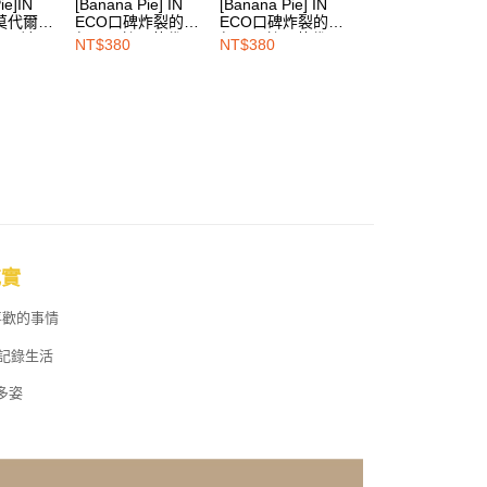
ie]IN
[Banana Pie] IN
[Banana Pie] IN
[Banana Pie]IN
依本服務之必要範圍內提供個人資料，並將交易相關給付款項請
00，滿NT$1,500(含以上)免運費
莫代爾舒
ECO口碑炸裂的超
ECO口碑炸裂的超
ECO天絲莫代爾
讓予恩沛科技股份有限公司。
角內褲-云
舒服天絲™莫代爾
舒服天絲™莫代爾
適低敏三角內褲-
NT$380
NT$380
NT$380
個人資料處理事宜，請瀏覽以下網址：
HOP門市速取
抗敏低腰三角內褲-
抗敏低腰三角內褲-
釉青
ee.tw/terms/#terms3
莓果紫
宇宙藍
年的使用者請事先徵得法定代理人或監護人之同意方可使用
E先享後付」，若未經同意申辦者引起之損失，本公司不負相關責
AFTEE先享後付」時，將依據個別帳號之用戶狀況，依本公司
核予不同之上限額度；若仍有額度不足之情形，本公司將視審查
用戶進行身份認證。
一人註冊多個帳號或使用他人資訊註冊。若發現惡意使用之情
科技股份有限公司將有權停止該用戶之使用額度並採取法律行
得充實
喜歡的事情
記錄生活
多姿