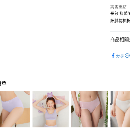
AFTEE先
銷售重點
相關說明
長效 抑菌
【關於「A
細膩精梳棉
ATM付款
AFTEE
便利好安
１．簡單
２．便利
商品相關分
運送方式
３．安心
❙ Banan
全家取付
【「AFT
分享
每筆NT$1
１．於結帳
❙ 最台味
付」結帳
🔎機能款
付款後全
２．訂單
３．收到繳
每筆NT$1
／ATM／
清單
※ 請注意
7-11取付
絡購買商品
先享後付
每筆NT$1
※ 交易是
是否繳費成
付款後7-1
付客戶支
每筆NT$1
【注意事
宅配
１．透過由