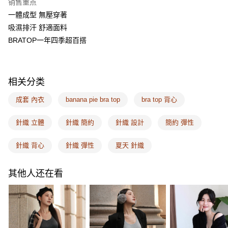
销售重点
一、關於 AFTEE先享後付
ATM付款
1. 於付款方式選擇AFTEE先享後付，將跳出AFTEE先享後付手機驗證視
一體成型 無壓穿著
窗。
吸濕排汗 舒適面料
2. 進行簡訊驗證之後，即可完成結帳手續。
运送方式
3. 訂單確認後不需事先繳費，商品會配送至您的指定地址。
BRATOP一年四季超百搭
4. 下訂完成後，您的手機會收到一封繳費通知簡訊，APP會員則會收到
全家取付
AFTEE APP推播通知。
每笔NT$100，满NT$1,500(含以上)免运费
5. 收到商品當下無需繳費，確認無誤後，請再利用繳費通知簡訊或AFTEE
APP於四大便利商店‧ATM/網銀等方式進行付款。
相关分类
付款後全家取貨
請留意繳費期限為 14 天。唯有下載 AFTEE App 成為 AFTEE 會員者方能享
每笔NT$100，满NT$1,500(含以上)免运费
成套 內衣
banana pie bra top
bra top 背心
有最長 45 天內付款之服務。
7-11取付
繳費期限，為商家向您請款的時間，再加上使用AFTEE可延長的天數所計算
針織 立體
針織 簡約
針織 設計
簡約 彈性
每笔NT$100，满NT$1,500(含以上)免运费
出。使用AFTEE下訂可以延長您收到商品前的繳費天數，但無法保證一定能
夠在期限內收到商品(例如:預購商品或預計到貨時間較長者)。因此無論收到
針織 背心
針織 彈性
夏天 針織
付款後7-11取貨
商品與否，仍需要請您在AFTEE規定的時間內完成繳費。
每笔NT$100，满NT$1,500(含以上)免运费
二、付款限制
其他人还在看
1. 初次使用 AFTEE 時，將依認證結果及本公司審查結果，核予每個人不同
宅配
之上限額度
2. 結帳金額須大於NT$30
每笔NT$100，满NT$1,500(含以上)免运费
3. 目前僅支援台灣會員
EASY SHOP門市速取
三、聲明條款