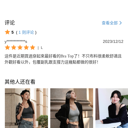
评论
查看全部
5
(
1
则评论
)
y*************s
2023/12/12
|
L
這件是近期買過穿起來最好看的Bra Top了！不只布料很柔軟舒適且
外觀好看以外，包覆副乳跟支撐力這幾點都做的很好！
其他人还在看