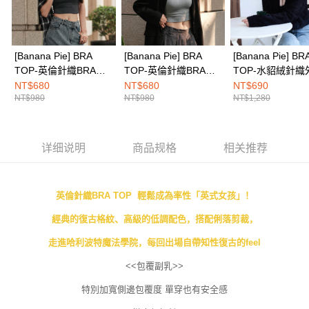
免运费
「AFTEE先享後付」(下稱本服務)乃由恩沛科技股份有限公司(下稱 AFTEE )
所提供，並由 AFTEE 向您收取款項。因使用本服務所須提供之個人資料(包
海外配送
查看运费
含但不限於訂購人姓名、電話，收件人姓名、電話、收件地址)，將交付予
AFTEE 於本服務必要服務範圍內運用。關於 AFTEE 對於個人資料之蒐集、
處理、利用，詳參 AFTEE 官網之『個人資料蒐集、處理及利用告知聲明』
[Banana Pie] BRA
[Banana Pie] BRA
[Banana Pie] BR
（
https://aftee.tw/privacypolicy/
）。
TOP-英倫針織BRA
TOP-英倫針織BRA
TOP-水貂絨針織
TOP-煤渣墨灰
TOP-因弗雷里灰
夜黑
NT$680
NT$680
NT$690
若款項超過繳費期限，將根據當次的金額加收年利率 16% 的逾期滯納金。
NT$980
NT$980
NT$1,280
未成年的使用者，請事先徵得法定代理人或監護人之同意方可使用
AFTEE。
若您對於個人資料之處理、利用有任何疑問，或欲行使相關法律權利，請聯
详细说明
商品规格
相关推荐
繫恩沛科技股份有限公司。若您不同意我們將上開所示之個人資料，連同必
要之購買訂單資訊提供予 AFTEE ，或讓 AFTEE 蒐集處理利用您的個人資
料，請勿選用本服務。
英倫針織BRA TOP 輕鬆成為率性「英式女孩」！
經典的復古格紋、高級的低調配色，搭配俐落剪裁，
走進哈利波特魔法學院，每回出場自帶知性復古的feel
<<包覆副乳>>
特別加寬側邊包覆度 單穿也有安全感