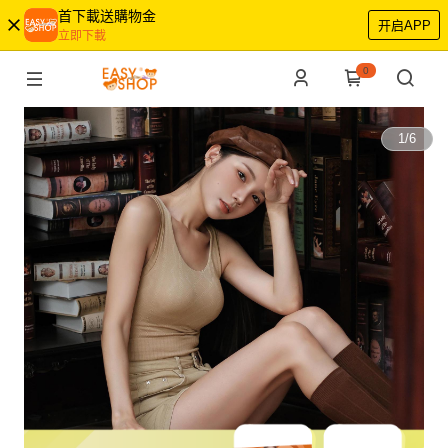
首下載送購物金
开启APP
立即下載
0
1
/
6