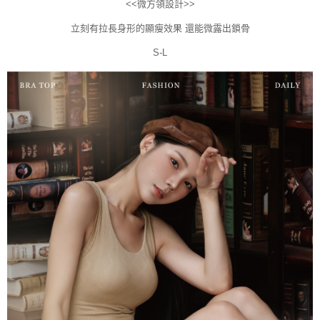
<<微方領設計>>
立刻有拉長身形的顯瘦效果 還能微露出鎖骨
S-L