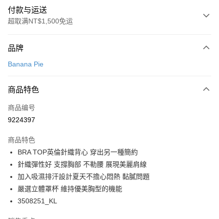
付款与运送
超取满NT$1,500免运
付款方式
品牌
信用卡一次付款
Banana Pie
超商取货付款
商品特色
LINE Pay
商品编号
Apple Pay
9224397
悠遊付
商品特色
Google Pay
BRA TOP英倫針織背心 穿出另一種簡約
PXPay Plus
針織彈性好 支撐胸部 不勒腰 展現美麗肩線
加入吸濕排汗設計夏天不擔心悶熱 黏膩問題
Plus PAY
嚴選立體罩杯 維持優美胸型的機能
AFTEE先享后付
3508251_KL
相关说明