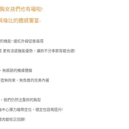
大胸女孩們也有福啦!
與倫比的體感饗宴-
的機能~遠紅外線促進循環
菌 更有涼感機能優勢，讓妳不分季節穿都合適!
、無痕跡的觸膚體驗
打造無拘束、無負擔的完美內著
下，我們仍然注重妳的胸型
強中心彈力織帶定位，穩定包容再提升!
肉都校正回歸!