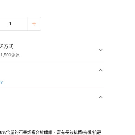
送方式
1,500免運
次付款
ey
付款
5.8%含量的石墨烯複合鋅纖維，富有長效抗菌/抗黴/抗靜