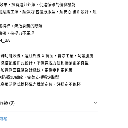
y
臭效果，擁有遠紅外線、促進循環的優良機能
縫編織工法，超彈力!包覆感版型，超安心!後釦設計，超
氣棉杯，解放身體的悶熱
肩帶，拉提力不馬虎
享後付
14_BA
FTEE先享後付」】
先享後付是「在收到商品之後才付款」的支付方式。 讓您購物簡單
鋅功能紗線，遠紅外線 X 抗菌，夏涼冬暖，呵護肌膚
心！
：不需註冊會員、不需綁卡、不需儲值。
編織搭配後釦式設計，不僅穿脫方便也接納更多身型
：只要手機號碼，簡訊認證，即可結帳。
與加寬側面直條緊針織紋，更穩定也更包覆
：先確認商品／服務後，再付款。
X防擴3D織紋，完美支撐穩定胸型
EE先享後付」結帳流程】
氣鳥眼活動式棉杯彈力織帶定位，好穩定不跑杯
00，滿NT$1,500(含以上)免運費
方式選擇「AFTEE先享後付」後，將跳轉至「AFTEE先享後
頁面，進行簡訊認證並確認金額後，即可完成結帳。
家取貨
成立數日內，您將收到繳費通知簡訊。
類 (9)
費通知簡訊後14天內，點擊此簡訊中的連結，可透過四大超商
00，滿NT$1,500(含以上)免運費
網路銀行／等多元方式進行付款，方視為交易完成。
：結帳手續完成當下不需立刻繳費，但若您需要取消訂單，請聯
Audrey ❙ 浪漫簡約，時髦有型
EASY BRA ❘ 最懂妳的
的店家。未經商家同意取消之訂單仍視為有效，需透過AFTEE
客服
繳納相關費用。
00，滿NT$1,500(含以上)免運費