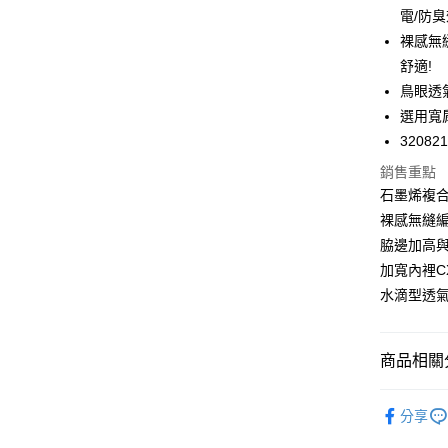
Google Pa
電/防
裸感無
全支付
舒適!
全盈+PAY
鳥眼透
選用寬
AFTEE先
32082
相關說明
【關於「A
銷售重點
ATM付款
AFTEE
石墨烯複合
便利好安
１．簡單
裸感無縫
２．便利
運送方式
脇邊加高
３．安心
加寬內裡C
全家取付
【「AFT
水滴型透
每筆NT$1
１．於結帳
付」結帳
付款後全
２．訂單
商品相關分
３．收到繳
每筆NT$1
／ATM／
※ 請注意
❙ Miss 
7-11取付
絡購買商品
分享
舒適內著
先享後付
每筆NT$1