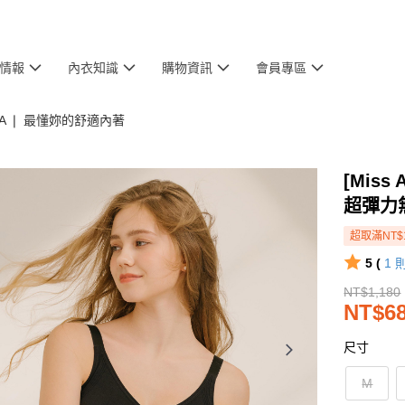
情報
內衣知識
購物資訊
會員專區
BRA ❘ 最懂妳的舒適內著
[Miss
超彈力
超取滿NT$
5 (
1
NT$1,180
NT$6
尺寸
M