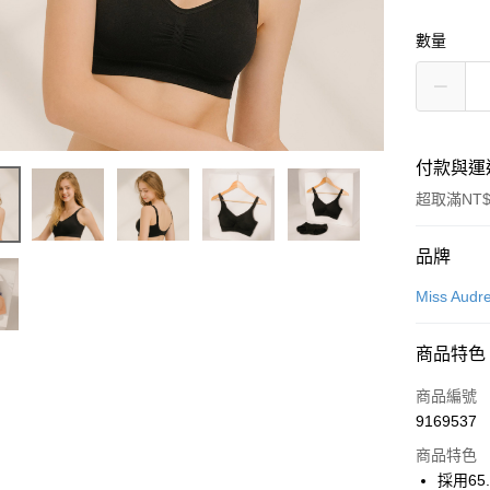
數量
付款與運
超取滿NT$
付款方式
品牌
信用卡一
Miss Audr
超商取貨
商品特色
LINE Pay
商品編號
Apple Pay
9169537
商品特色
悠遊付
採用6