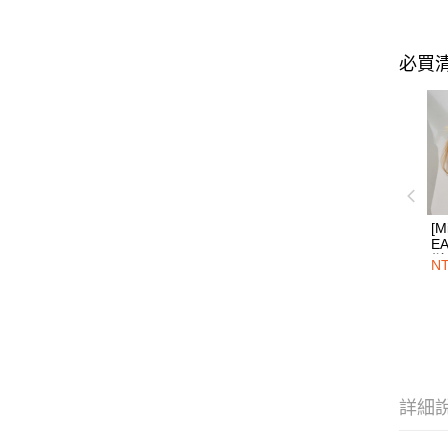
必買
[M
E
烯
NT
圈
詳細