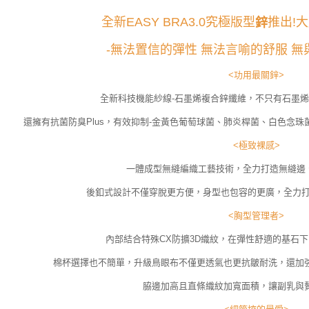
全新EASY BRA3.0究極版型
推出!
鋅
-無法置信的彈性 無法言喻的舒服 無
<功用最關鋅>
全新科技機能紗線-石墨烯複合鋅纖維，不只有石墨烯
還擁有抗菌防臭Plus，有效抑制-金黃色葡萄球菌、肺炎桿菌、白色念珠
<極致裸感>
一體成型無縫編織工藝技術，全力打造無縫邊
後釦式設計不僅穿脫更方便，身型也包容的更廣，全力
<胸型管理者>
內部結合特殊CX防擴3D織紋，在彈性舒適的基石
棉杯選擇也不簡單，升級鳥眼布不僅更透氣也更抗皺耐洗，還加
脇邊加高且直條織紋加寬面積，讓副乳與贅