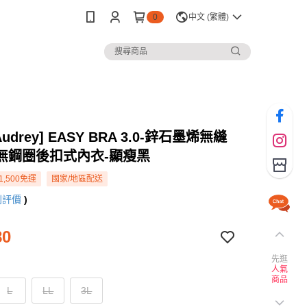
0
中文 (繁體)
 Audrey] EASY BRA 3.0-鋅石墨烯無縫
無鋼圈後扣式內衣-顯瘦黑
1,500免運
國家/地區配送
則評價
)
80
先逛
人氣
商品
L
LL
3L