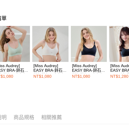
※ 交易是
🔎機能款
是否繳費成
付款後7-1
🔎機能款
付客戶支
每筆NT$1
清單
❙ 最台味
【注意事
宅配
１．透過由
🔎簡易尺
交易，需
每筆NT$1
求債權轉
🔎簡易尺
２．關於
EASY S
https://aft
🔎簡易尺
免運費
３．未成
「AFTE
🔎簡易尺
海外配送
任。
iss Audrey]
[Miss Audrey]
[Miss Audrey]
[Miss Aud
🔎材質搜
４．使用「
ASY BRA-鋅石墨
EASY BRA-鋅石墨
EASY BRA-鋅石墨
EASY BR
即時審查
無縫超彈力無鋼
烯無縫超彈力無鋼
烯無縫超彈力無鋼
Cool+涼
$1,080
NT$1,080
NT$1,080
NT$1,280
結果請求
內衣-粉彩綠
圈內衣-牛奶白
圈內衣-夜空藍
無鋼圈內
５．嚴禁
黑
形，恩沛
動。
說明
商品規格
相關推薦