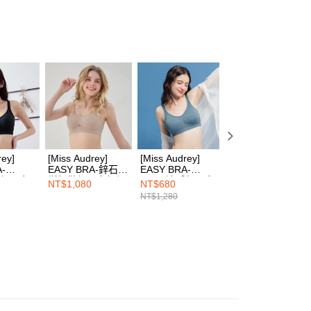
否成功請以「AFTEE先享後付 」之結帳頁面顯示為準，若有關於
式
零壓無鋼圈內衣
功／繳費後需取消欲退款等相關疑問，請聯繫「AFTEE先享後
1取貨
式
援中心」
副乳包覆內衣
https://netprotections.freshdesk.com/support/home
00，滿NT$1,500(含以上)免運費
布拉甲 ❙
台味#ㄓㄗ
項】
恩沛科技股份有限公司提供之「AFTEE先享後付」服務完成之
碼
M
依本服務之必要範圍內提供個人資料，並將交易相關給付款項請
00，滿NT$1,500(含以上)免運費
讓予恩沛科技股份有限公司。
碼
L
個人資料處理事宜，請瀏覽以下網址：
HOP門市速取
ee.tw/terms/#terms3
碼
LL
年的使用者請事先徵得法定代理人或監護人之同意方可使用
E先享後付」，若未經同意申辦者引起之損失，本公司不負相關責
碼
3L
查看運費
rey]
[Miss Audrey]
[Miss Audrey]
[Miss Audrey]
尋
AFTEE先享後付」時，將依據個別帳號之用戶狀況，依本公司
科技石墨烯
A-
EASY BRA-鋅石墨
EASY BRA-
EASY BRA-
核予不同之上限額度；若仍有額度不足之情形，本公司將視審查
感超彈力
烯無縫超彈力無鋼
Cool+涼感超彈力
Cool+涼感超彈力
NT$1,080
NT$680
NT$1,280
用戶進行身份認證。
衣-濃郁麻
圈內衣-厚奶茶
無鋼圈內衣-丹寧灰
無鋼圈內衣-玫瑰
NT$1,280
一人註冊多個帳號或使用他人資訊註冊。若發現惡意使用之情
藍
茶
科技股份有限公司將有權停止該用戶之使用額度並採取法律行