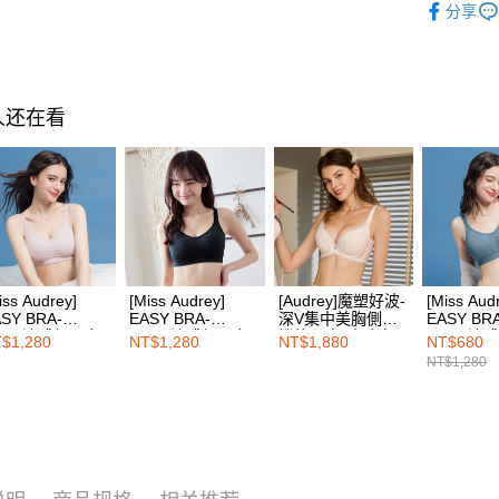
享有最長 
分享
每笔NT$1
性感甜心
繳費期限，
🔎功能款
7-11取付
算出。使用
定能夠在期
每笔NT$1
🔎功能款
收到商品與
人还在看
🔎罩杯分
付款後7-1
二、付款
每笔NT$1
🔎罩杯分
1. 初次
之上限額
宅配
🔎罩杯分
2. 結帳金
3. 目前
每笔NT$1
🔎罩杯分
三、聲明
EASY S
❙ 最台味
「AFTE
免运费
iss Audrey]
[Miss Audrey]
[Audrey]魔塑好波-
[Miss Aud
)所提供，
🔎功能款
SY BRA-
EASY BRA-
深V集中美胸側包
EASY BR
(包含但不
ool+涼感超彈力
Cool+涼感超彈力
機能內衣-玫瑰白
Cool+涼
海外配送
$1,280
NT$1,280
NT$1,880
NT$680
予 AFT
鋼圈內衣-玫瑰奶
無鋼圈內衣-濃郁麻
無鋼圈內
NT$1,280
集、處理、
黑
藍
明』（
http
若款項超過
未成年的
AFTEE。