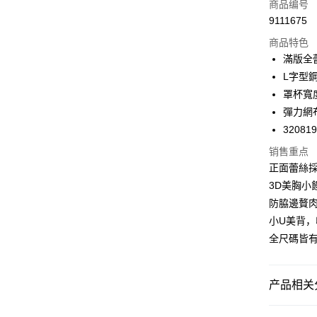
商品编号
Apple Pay
9111675
商品特色
悠遊付
滿版全
Google Pa
L字型
罩杯寬
PXPay Plu
彈力網
Plus PAY
32081
AFTEE先
销售重点
相关说明
正面蕾絲
一、關於 A
3D美胸小
ATM付款
1. 於付
防脇邊贅
窗。
2. 進行
小U美背
3. 訂單
运送方式
全尺碼皆
4. 下訂
AFTEE 
全家取付
5. 收到
每笔NT$1
APP於四
产品相关分
付款後全
請留意繳費期
❙ Miss 