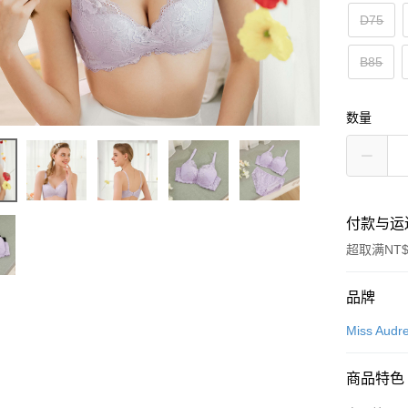
D75
B85
数量
付款与运
超取满NT$
付款方式
品牌
信用卡一
Miss Audr
超商取货
商品特色
LINE Pay