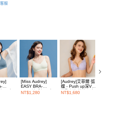
45 天內付款之服務。
客服
00，满NT$1,500(含以上)免运费
為商家向您請款的時間，再加上使用AFTEE可延長的天數所計
式
瞬间集中内衣
AFTEE下訂可以延長您收到商品前的繳費天數，但無法保證一
限內收到商品(例如:預購商品或預計到貨時間較長者)。因此無論
00，满NT$1,500(含以上)免运费
式
副乳包覆内衣
否，仍需要請您在AFTEE規定的時間內完成繳費。
类
B罩杯
1取貨
限制
00，满NT$1,500(含以上)免运费
类
C罩杯
使用 AFTEE 時，將依認證結果及本公司審查結果，核予每個人不同
度
类
D罩杯
額須大於NT$30
僅支援台灣會員
00，满NT$1,500(含以上)免运费
类
E罩杯
條款
HOP門市速取
布拉甲 ❙
台湾製造MIT
E先享後付」(下稱本服務)乃由恩沛科技股份有限公司(下稱 AFTEE
rey]
[Miss Audrey]
[Audrey]艾菲爾 弧
[Audrey]浪漫花心
並由 AFTEE 向您收取款項。因使用本服務所須提供之個人資料
式
浪漫蕾丝内衣
A-
EASY BRA-
蝶 - Push up深V
弧蝶-集中美胸側
限於訂購人姓名、電話，收件人姓名、電話、收件地址)，將交付
感超彈力
Cool+涼感超彈力
美胸側包機能內衣-
推波機能內衣-夢
查看运费
NT$1,280
NT$1,680
NT$1,980
EE 於本服務必要服務範圍內運用。關於 AFTEE 對於個人資料之蒐
衣-丹寧灰
無鋼圈內衣-杏仁奶
羅藍紫
紫
利用，詳參 AFTEE 官網之『個人資料蒐集、處理及利用告知聲
白
s://aftee.tw/privacypolicy/
）。
繳費期限，將根據當次的金額加收年利率 16% 的逾期滯納金。
使用者，請事先徵得法定代理人或監護人之同意方可使用