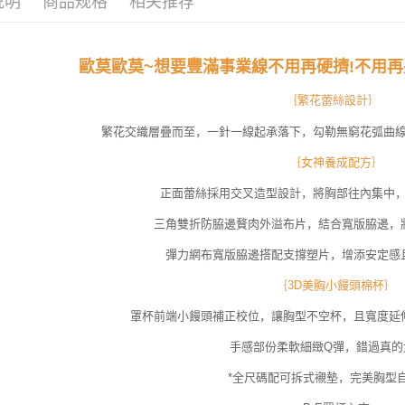
说明
商品规格
相关推荐
若您對於
聯繫恩沛
同必要之購
人資料，
歐莫歐莫~想要豐滿事業線不用再硬擠!不用再
｛繁花蕾絲設計｝
繁花交織層疊而至，一針一線起承落下，勾勒無窮花弧曲
｛女神養成配方｝
正面蕾絲採用交叉造型設計，將胸部往內集中
三角雙折防脇邊贅肉外溢布片，結合寬版脇邊，
彈力網布寬版脇邊搭配支撐塑片，增添安定感
｛3D美胸小饅頭棉杯｝
罩杯前端小饅頭補正校位，讓胸型不空杯，且寬度延
手感部份柔軟細緻Q彈，錯過真的
*全尺碼配可拆式襯墊，完美胸型