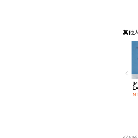
其他
[M
EA
C
NT
無
茶