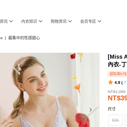
资讯
内衣知识
购物资讯
会员专区
 Bra ❘ 最集中的性感甜心
[Miss
內衣-
超取满NT$
4.9 (
NT$1,080
NT$3
尺寸
E85