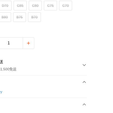
D70
C85
C80
C75
C70
B80
B75
B70
送
1,500免运
次付款
ey
付款