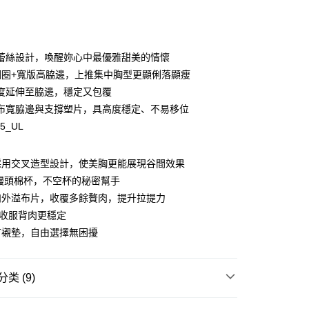
蕾絲設計，喚醒妳心中最優雅甜美的情懷
y
鋼圈+寬版高脇邊，上推集中胸型更顯俐落顯瘦
度延伸至脇邊，穩定又包覆
s
布寬脇邊與支撐塑片，具高度穩定、不易移位
95_UL
享后付
採用交叉造型設計，使美胸更能展現谷間效果
FTEE先享後付
饅頭棉杯，不空杯的秘密幫手
款方式選擇AFTEE先享後付，將跳出AFTEE先享後付手機驗證視
肉外溢布片，收覆多餘贅肉，提升拉提力
簡訊驗證之後，即可完成結帳手續。
，收服背肉更穩定
確認後不需事先繳費，商品會配送至您的指定地址。
有襯墊，自由選擇無困擾
完成後，您的手機會收到一封繳費通知簡訊，APP會員則會收到
APP推播通知。
商品當下無需繳費，確認無誤後，請再利用繳費通知簡訊或AFTEE
00，满NT$1,500(含以上)免运费
大便利商店‧ATM/網銀等方式進行付款。
类 (9)
家取貨
限為 14 天。唯有下載 AFTEE App 成為 AFTEE 會員者方能
Audrey ❙ 浪漫簡約，時髦有型
Beauty Bra ❘ 最集中的