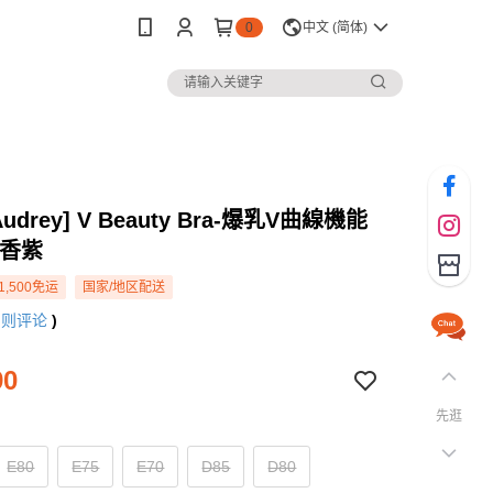
0
中文 (简体)
 Audrey] V Beauty Bra-爆乳V曲線機能
丁香紫
1,500免运
国家/地区配送
7
则评论
)
90
先逛
E80
E75
E70
D85
D80