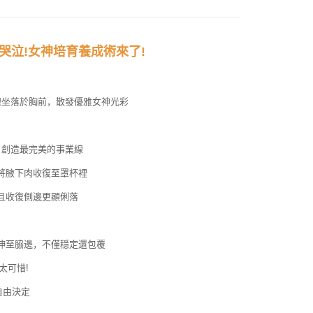
個人資料之處理、利用有任何疑問，或欲行使相關法律權利，請
科技股份有限公司。若您不同意我們將上開所示之個人資料，連
買訂單資訊提供予 AFTEE ，或讓 AFTEE 蒐集處理利用您的個
請勿選用本服務。
哭泣!女神培育養成術來了!
線坐落於胸前，散發優雅女神光彩
，創造最完美的事業線
將腋下肉收復至罩杯裡
且收復側邊更顯俐落
伸至脇邊，不僅穩定還包覆
太可惜!
自由決定