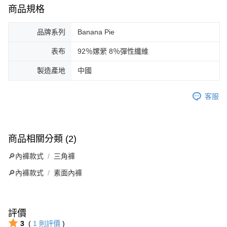
商品規格
品牌系列
Banana Pie
表布
92％嫘縈 8％彈性纖維
製造產地
中國
客服
商品相關分類 (2)
🔎內褲款式
三角褲
🔎內褲款式
素面內褲
評價
3
(
1
則評價
)