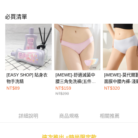
１．簡單：不需註冊會員、不需綁卡、不需儲值。
運送方式
２．便利：只要手機號碼，簡訊認證，即可結帳。
３．安心：先確認商品／服務後，再付款。
全家取付
必買清單
每筆NT$100，滿NT$1,500(含以上)免運費
【「AFTEE先享後付」結帳流程】
１．於結帳方式選擇「AFTEE先享後付」後，將跳轉至「AFTEE先享後付」
付款後全家取貨
結帳頁面，進行簡訊認證並確認金額後，即可完成結帳。
２．訂單成立數日內，您將收到繳費通知簡訊。
每筆NT$100，滿NT$1,500(含以上)免運費
３．收到繳費通知簡訊後14天內，點擊此簡訊中的連結，可透過四大超商／
ATM／網路銀行／等多元方式進行付款，方視為交易完成。
7-11取付
※ 請注意：結帳手續完成當下不需立刻繳費，但若您需要取消訂單，請聯絡
每筆NT$100，滿NT$1,500(含以上)免運費
購買商品的店家。未經商家同意取消之訂單仍視為有效，需透過AFTEE先享
後付繳納相關費用。
付款後7-11取貨
※ 交易是否成功請以「AFTEE先享後付 」之結帳頁面顯示為準，若有關於
[EASY SHOP] 貼身衣
[iMEWE]-舒適滅菌中
[iMEWE]-莫代爾
是否繳費成功／繳費後需取消欲退款等相關疑問，請聯繫「AFTEE先享後付
物手洗精
腰三角免洗褲(五件組)-
面膜中腰內褲-淺
每筆NT$100，滿NT$1,500(含以上)免運費
客戶支援中心」
https://netprotections.freshdesk.com/support/home
粉彩繽紛色
NT$89
NT$159
NT$320
宅配
NT$290
【注意事項】
１．透過由恩沛科技股份有限公司提供之「AFTEE先享後付」服務完成之交
每筆NT$100，滿NT$1,500(含以上)免運費
易，需依本服務之必要範圍內提供個人資料，並將交易相關給付款項請求債
權轉讓予恩沛科技股份有限公司。
EASY SHOP門市速取
詳細說明
商品規格
相關推薦
２．關於個人資料處理事宜，請瀏覽以下網址：
免運費
https://aftee.tw/terms/#terms3
３．未成年的使用者請事先徵得法定代理人或監護人之同意方可使用
海外配送
查看運費
「AFTEE先享後付」，若未經同意申辦者引起之損失，本公司不負相關責
這次推出 #時尚限定款