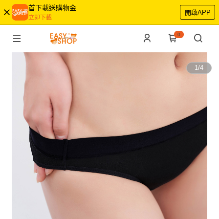
首下載送購物金
開啟APP
立即下載
0
1
/
4