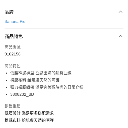
付款方式
品牌
信用卡一次付款
Banana Pie
超商取貨付款
商品特色
LINE Pay
商品編號
Apple Pay
9102156
悠遊付
商品特色
Google Pay
低腰窄邊褲型 凸顯出妳的翹臀曲線
全支付
棉感布料 給肌膚天然的呵護
彈力褲腰織帶 滿足妳美觀時尚的日常穿搭
全盈+PAY
3808232_BD
AFTEE先享後付
銷售重點
相關說明
低腰設計 滿足更多搭配需求
【關於「AFTEE先享後付」】
ATM付款
AFTEE先享後付是「在收到商品之後才付款」的支付方式。 讓您購物簡單
棉感布料 給肌膚天然的呵護
便利好安心！