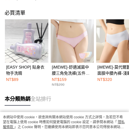
必買清單
[EASY SHOP] 貼身衣
[iMEWE]-舒適滅菌中
[iMEWE]-莫代爾
物手洗精
腰三角免洗褲(五件組)-
面膜中腰內褲-淺
粉彩繽紛色
NT$89
NT$159
NT$320
NT$290
本分類熱銷
全站排行
本網站中使用 cookie，欲查詢有關本網站使用 cookie 方式之詳情，及若您不希
熱門標籤
望在電腦上使用 cookie 時應如何變更電腦的 cookie 設定，請參閱本網站「
隱私
權條款
」之 Cookie 聲明。您繼續使用本網站即表示您同意本公司得按本網站使