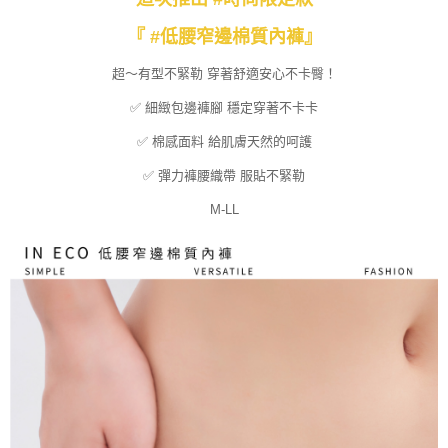
任。
４．使用「AFTEE先享後付」時，將依據個別帳號之用戶狀況，依本公司即
『 #低腰窄邊棉質內褲』
時審查核予不同之上限額度；若仍有額度不足之情形，本公司將視審查結果
請求用戶進行身份認證。
超～有型不緊勒 穿著舒適安心不卡臀！
５．嚴禁一人註冊多個帳號或使用他人資訊註冊。若發現惡意使用之情形，
恩沛科技股份有限公司將有權停止該用戶之使用額度並採取法律行動。
✅ 細緻包邊褲腳 穩定穿著不卡卡
✅ 棉感面料 給肌膚天然的呵護
✅ 彈力褲腰織帶 服貼不緊勒
M-LL