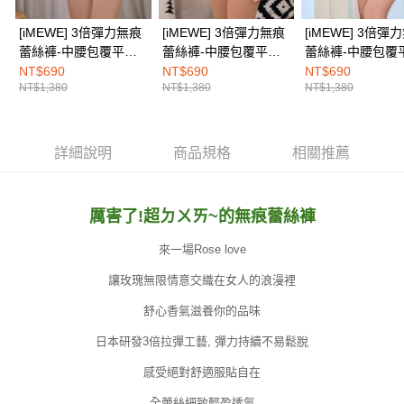
３．未成年的使用者請事先徵得法定代理人或監護人之同意方可使用
海外配送
查看運費
「AFTEE先享後付」，若未經同意申辦者引起之損失，本公司不負相關責
[iMEWE] 3倍彈力無痕
[iMEWE] 3倍彈力無痕
[iMEWE] 3倍彈
任。
蕾絲褲-中腰包覆平口
蕾絲褲-中腰包覆平口
蕾絲褲-中腰包覆
４．使用「AFTEE先享後付」時，將依據個別帳號之用戶狀況，依本公司即
內褲(2件組)-黑白時尚
內褲(2件組)-紫膚花語
內褲(2件組)-黑
時審查核予不同之上限額度；若仍有額度不足之情形，本公司將視審查結果
NT$690
NT$690
NT$690
請求用戶進行身份認證。
NT$1,380
NT$1,380
NT$1,380
５．嚴禁一人註冊多個帳號或使用他人資訊註冊。若發現惡意使用之情形，
恩沛科技股份有限公司將有權停止該用戶之使用額度並採取法律行動。
詳細說明
商品規格
相關推薦
厲害了!超ㄉㄨㄞ~的無痕蕾絲褲
來一場Rose love
讓玫瑰無限情意交織在女人的浪漫裡
舒心香氣滋養你的品味
日本研發3倍拉彈工藝, 彈力持續不易鬆脫
感受絕對舒適服貼自在
全蕾絲細致輕盈透氣