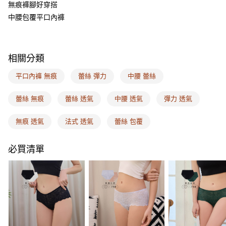
ATM付款
AFTEE先享後付是「在收到商品之後才付款」的支付方式。 讓您購物簡單
無痕褲腳好穿搭
便利好安心！
中腰包覆平口內褲
１．簡單：不需註冊會員、不需綁卡、不需儲值。
運送方式
２．便利：只要手機號碼，簡訊認證，即可結帳。
３．安心：先確認商品／服務後，再付款。
全家取付
每筆NT$100，滿NT$1,500(含以上)免運費
【「AFTEE先享後付」結帳流程】
相關分類
１．於結帳方式選擇「AFTEE先享後付」後，將跳轉至「AFTEE先享後付」
付款後全家取貨
結帳頁面，進行簡訊認證並確認金額後，即可完成結帳。
平口內褲 無痕
蕾絲 彈力
中腰 蕾絲
２．訂單成立數日內，您將收到繳費通知簡訊。
每筆NT$100，滿NT$1,500(含以上)免運費
３．收到繳費通知簡訊後14天內，點擊此簡訊中的連結，可透過四大超商／
蕾絲 無痕
蕾絲 透氣
中腰 透氣
彈力 透氣
ATM／網路銀行／等多元方式進行付款，方視為交易完成。
7-11取付
※ 請注意：結帳手續完成當下不需立刻繳費，但若您需要取消訂單，請聯絡
每筆NT$100，滿NT$1,500(含以上)免運費
購買商品的店家。未經商家同意取消之訂單仍視為有效，需透過AFTEE先享
無痕 透氣
法式 透氣
蕾絲 包覆
後付繳納相關費用。
付款後7-11取貨
※ 交易是否成功請以「AFTEE先享後付 」之結帳頁面顯示為準，若有關於
是否繳費成功／繳費後需取消欲退款等相關疑問，請聯繫「AFTEE先享後付
必買清單
每筆NT$100，滿NT$1,500(含以上)免運費
客戶支援中心」
https://netprotections.freshdesk.com/support/home
宅配
【注意事項】
１．透過由恩沛科技股份有限公司提供之「AFTEE先享後付」服務完成之交
每筆NT$100，滿NT$1,500(含以上)免運費
易，需依本服務之必要範圍內提供個人資料，並將交易相關給付款項請求債
權轉讓予恩沛科技股份有限公司。
EASY SHOP門市速取
２．關於個人資料處理事宜，請瀏覽以下網址：
免運費
https://aftee.tw/terms/#terms3