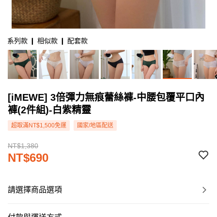
系列款 ❙ 相似款 ❙ 配套款
[iMEWE] 3倍彈力無痕蕾絲褲-中腰包覆平口內
褲(2件組)-白紫精靈
超取滿NT$1,500免運
國家/地區配送
NT$1,380
NT$690
請選擇商品選項