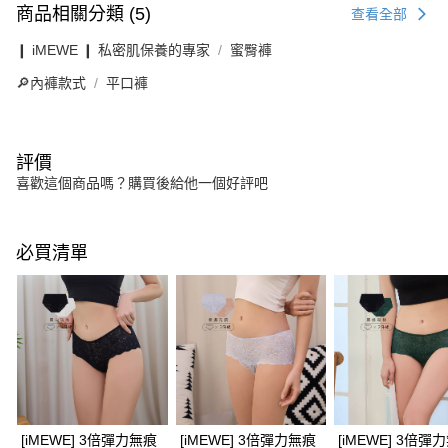
商品相關分類 (5)
查看全部
❙ iMEWE ❙ 私密肌保養的專家
蜜臀褲
🔎內褲款式
平口褲
評價
喜歡這個商品嗎？購買後給他一個好評吧
必買清單
[iMEWE] 3倍彈力無痕
[iMEWE] 3倍彈力無痕
[iMEWE] 3倍彈