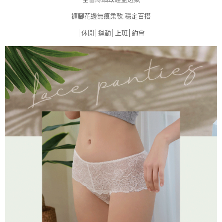
褲腳花邊無痕柔軟.穩定百搭
│休閒│運動│上班│約會