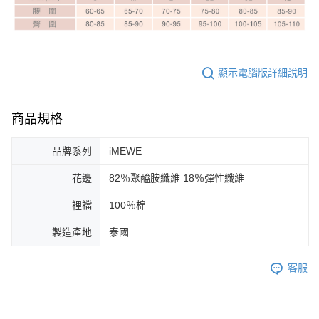
顯示電腦版詳細說明
商品規格
品牌系列
iMEWE
花邊
82％聚醯胺纖維 18％彈性纖維
裡襠
100％棉
製造產地
泰國
客服