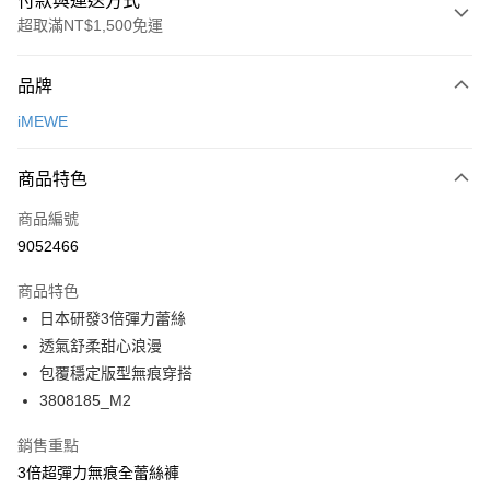
付款與運送方式
超取滿NT$1,500免運
付款方式
品牌
信用卡一次付款
iMEWE
超商取貨付款
商品特色
LINE Pay
商品編號
Apple Pay
9052466
悠遊付
商品特色
Google Pay
日本研發3倍彈力蕾絲
全支付
透氣舒柔甜心浪漫
包覆穩定版型無痕穿搭
全盈+PAY
3808185_M2
AFTEE先享後付
銷售重點
相關說明
3倍超彈力無痕全蕾絲褲
【關於「AFTEE先享後付」】