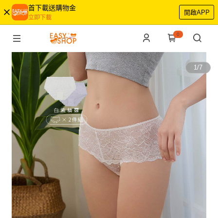
首下載送購物金
開啟APP
立即下載
0
1
/
7