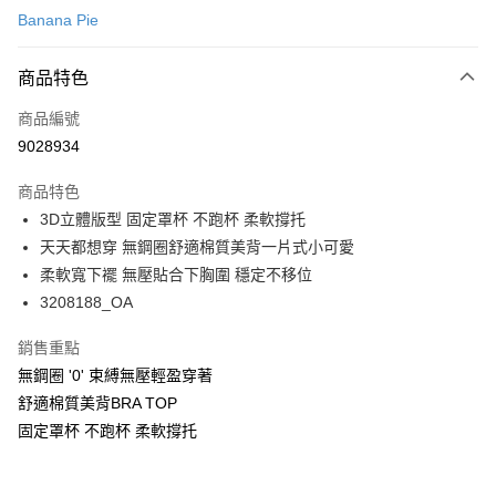
Banana Pie
超商取貨付款
商品特色
LINE Pay
商品編號
Apple Pay
9028934
悠遊付
商品特色
Google Pay
3D立體版型 固定罩杯 不跑杯 柔軟撐托
全支付
天天都想穿 無鋼圈舒適棉質美背一片式小可愛
柔軟寬下襬 無壓貼合下胸圍 穩定不移位
全盈+PAY
3208188_OA
AFTEE先享後付
銷售重點
相關說明
無鋼圈 '0' 束縛無壓輕盈穿著
【關於「AFTEE先享後付」】
ATM付款
AFTEE先享後付是「在收到商品之後才付款」的支付方式。 讓您購物簡單
舒適棉質美背BRA TOP
便利好安心！
固定罩杯 不跑杯 柔軟撐托
１．簡單：不需註冊會員、不需綁卡、不需儲值。
運送方式
２．便利：只要手機號碼，簡訊認證，即可結帳。
３．安心：先確認商品／服務後，再付款。
全家取付