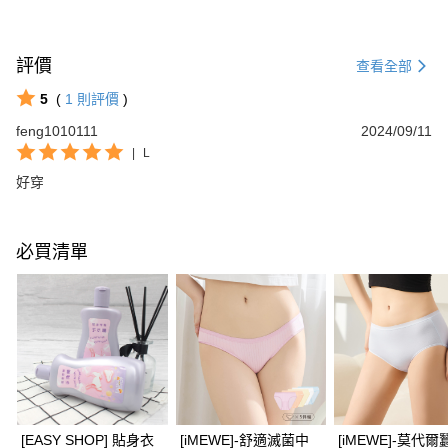
評價
查看全部
5
(
1
則評價
)
feng1010111
2024/09/11
|
L
好穿
必買清單
[EASY SHOP] 貼身衣
[iMEWE]-舒適滅菌中
[iMEWE]-莫代爾