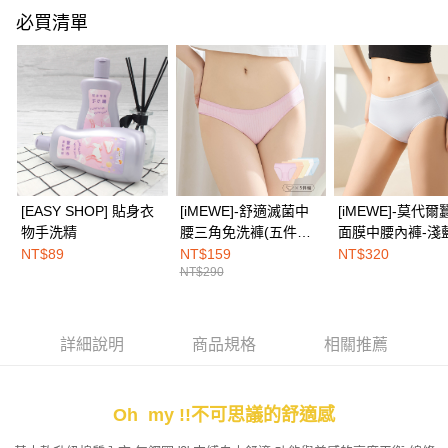
每筆NT$100，滿NT$1,500(含以上)免運費
【「AFTEE先享後付」結帳流程】
必買清單
１．於結帳方式選擇「AFTEE先享後付」後，將跳轉至「AFTEE先享後付」
付款後全家取貨
結帳頁面，進行簡訊認證並確認金額後，即可完成結帳。
２．訂單成立數日內，您將收到繳費通知簡訊。
每筆NT$100，滿NT$1,500(含以上)免運費
３．收到繳費通知簡訊後14天內，點擊此簡訊中的連結，可透過四大超商／
ATM／網路銀行／等多元方式進行付款，方視為交易完成。
7-11取付
※ 請注意：結帳手續完成當下不需立刻繳費，但若您需要取消訂單，請聯絡
每筆NT$100，滿NT$1,500(含以上)免運費
購買商品的店家。未經商家同意取消之訂單仍視為有效，需透過AFTEE先享
後付繳納相關費用。
付款後7-11取貨
※ 交易是否成功請以「AFTEE先享後付 」之結帳頁面顯示為準，若有關於
是否繳費成功／繳費後需取消欲退款等相關疑問，請聯繫「AFTEE先享後付
每筆NT$100，滿NT$1,500(含以上)免運費
[EASY SHOP] 貼身衣
[iMEWE]-舒適滅菌中
[iMEWE]-莫代爾
客戶支援中心」
https://netprotections.freshdesk.com/support/home
物手洗精
腰三角免洗褲(五件組)-
面膜中腰內褲-淺
宅配
粉彩繽紛色
【注意事項】
NT$89
NT$159
NT$320
１．透過由恩沛科技股份有限公司提供之「AFTEE先享後付」服務完成之交
每筆NT$100，滿NT$1,500(含以上)免運費
NT$290
易，需依本服務之必要範圍內提供個人資料，並將交易相關給付款項請求債
權轉讓予恩沛科技股份有限公司。
EASY SHOP門市速取
２．關於個人資料處理事宜，請瀏覽以下網址：
免運費
https://aftee.tw/terms/#terms3
詳細說明
商品規格
相關推薦
３．未成年的使用者請事先徵得法定代理人或監護人之同意方可使用
海外配送
查看運費
「AFTEE先享後付」，若未經同意申辦者引起之損失，本公司不負相關責
任。
Oh my !!不可思議的舒適感
４．使用「AFTEE先享後付」時，將依據個別帳號之用戶狀況，依本公司即
時審查核予不同之上限額度；若仍有額度不足之情形，本公司將視審查結果