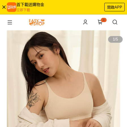
首下載送購物金
開啟APP
立即下載
0
1
/
5