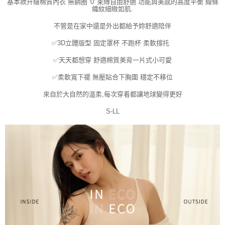
請求用戶進行身份認證。
基本款升級棉質內衣 無鋼圈 '0' 束縛自由舒適 功能與美感的高度平衡 線條
織紋細緻如肌.
５．嚴禁一人註冊多個帳號或使用他人資訊註冊。若發現惡意使用之情形，
恩沛科技股份有限公司將有權停止該用戶之使用額度並採取法律行動。
不管是在家中還是外出都給予妳舒適陪伴
✅3D立體版型 固定罩杯 不跑杯 柔軟撐托
✅天天都想穿 舒適棉質美背一片式小可愛
✅柔軟寬下襬 無壓貼合下胸圍 穩定不移位
來自於大自然的温柔,每次穿着都讓地球變得更好
S-LL