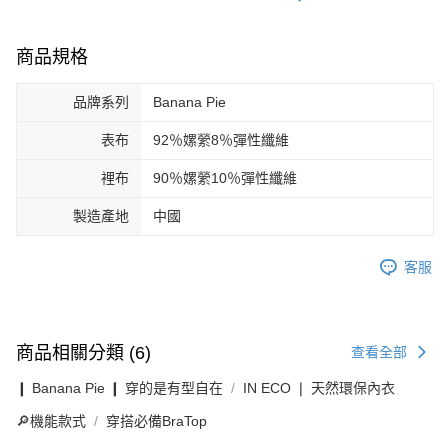
商品規格
品牌系列
Banana Pie
表布
92％嫘縈8％彈性纖維
裡布
90％嫘縈10％彈性纖維
製造產地
中國
客服
商品相關分類 (6)
查看全部
❙ Banana Pie ❙ 穿的是有型自在
IN ECO ❘ 天然環保內衣
🔎機能款式
穿搭必備BraTop