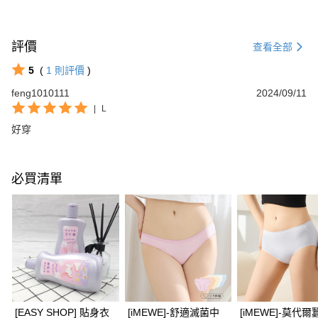
評價
查看全部
5
(
1
則評價
)
feng1010111
2024/09/11
|
L
好穿
必買清單
[EASY SHOP] 貼身衣
[iMEWE]-舒適滅菌中
[iMEWE]-莫代爾