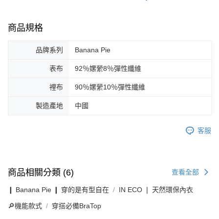
商品規格
品牌系列
Banana Pie
表布
92％嫘縈8％彈性纖維
裡布
90％嫘縈10％彈性纖維
製造產地
中國
客服
商品相關分類 (6)
查看全部
❙ Banana Pie ❙ 穿的是有型自在
IN ECO ❘ 天然環保內衣
🔎機能款式
穿搭必備BraTop