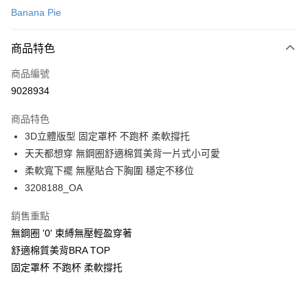
Banana Pie
超商取貨付款
商品特色
LINE Pay
商品編號
Apple Pay
9028934
悠遊付
商品特色
Google Pay
3D立體版型 固定罩杯 不跑杯 柔軟撐托
全支付
天天都想穿 無鋼圈舒適棉質美背一片式小可愛
柔軟寬下襬 無壓貼合下胸圍 穩定不移位
全盈+PAY
3208188_OA
AFTEE先享後付
銷售重點
相關說明
無鋼圈 '0' 束縛無壓輕盈穿著
【關於「AFTEE先享後付」】
ATM付款
AFTEE先享後付是「在收到商品之後才付款」的支付方式。 讓您購物簡單
舒適棉質美背BRA TOP
便利好安心！
固定罩杯 不跑杯 柔軟撐托
１．簡單：不需註冊會員、不需綁卡、不需儲值。
運送方式
２．便利：只要手機號碼，簡訊認證，即可結帳。
３．安心：先確認商品／服務後，再付款。
全家取付