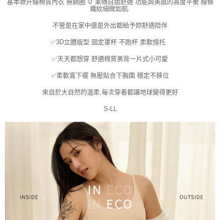
請求用戶進行身份認證。
基本款升級棉質內衣 無鋼圈 '0' 束縛自由舒適 功能與美感的高度平衡 線條
織紋細緻如肌.
５．嚴禁一人註冊多個帳號或使用他人資訊註冊。若發現惡意使用之情形，
恩沛科技股份有限公司將有權停止該用戶之使用額度並採取法律行動。
不管是在家中還是外出都給予妳舒適陪伴
✅3D立體版型 固定罩杯 不跑杯 柔軟撐托
✅天天都想穿 舒適棉質美背一片式小可愛
✅柔軟寬下襬 無壓貼合下胸圍 穩定不移位
來自於大自然的温柔,每次穿着都讓地球變得更好
S-LL