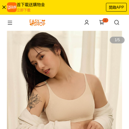
首下載送購物金
開啟APP
立即下載
0
1
/
5