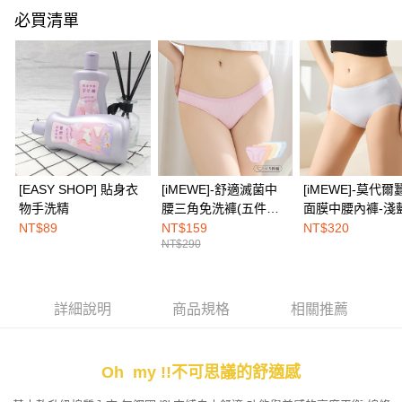
每筆NT$100，滿NT$1,500(含以上)免運費
【「AFTEE先享後付」結帳流程】
必買清單
１．於結帳方式選擇「AFTEE先享後付」後，將跳轉至「AFTEE先享後付」
付款後全家取貨
結帳頁面，進行簡訊認證並確認金額後，即可完成結帳。
２．訂單成立數日內，您將收到繳費通知簡訊。
每筆NT$100，滿NT$1,500(含以上)免運費
３．收到繳費通知簡訊後14天內，點擊此簡訊中的連結，可透過四大超商／
ATM／網路銀行／等多元方式進行付款，方視為交易完成。
7-11取付
※ 請注意：結帳手續完成當下不需立刻繳費，但若您需要取消訂單，請聯絡
每筆NT$100，滿NT$1,500(含以上)免運費
購買商品的店家。未經商家同意取消之訂單仍視為有效，需透過AFTEE先享
後付繳納相關費用。
付款後7-11取貨
※ 交易是否成功請以「AFTEE先享後付 」之結帳頁面顯示為準，若有關於
是否繳費成功／繳費後需取消欲退款等相關疑問，請聯繫「AFTEE先享後付
每筆NT$100，滿NT$1,500(含以上)免運費
[EASY SHOP] 貼身衣
[iMEWE]-舒適滅菌中
[iMEWE]-莫代爾
客戶支援中心」
https://netprotections.freshdesk.com/support/home
物手洗精
腰三角免洗褲(五件組)-
面膜中腰內褲-淺
宅配
粉彩繽紛色
【注意事項】
NT$89
NT$159
NT$320
１．透過由恩沛科技股份有限公司提供之「AFTEE先享後付」服務完成之交
每筆NT$100，滿NT$1,500(含以上)免運費
NT$290
易，需依本服務之必要範圍內提供個人資料，並將交易相關給付款項請求債
權轉讓予恩沛科技股份有限公司。
EASY SHOP門市速取
２．關於個人資料處理事宜，請瀏覽以下網址：
免運費
https://aftee.tw/terms/#terms3
詳細說明
商品規格
相關推薦
３．未成年的使用者請事先徵得法定代理人或監護人之同意方可使用
海外配送
查看運費
「AFTEE先享後付」，若未經同意申辦者引起之損失，本公司不負相關責
任。
Oh my !!不可思議的舒適感
４．使用「AFTEE先享後付」時，將依據個別帳號之用戶狀況，依本公司即
時審查核予不同之上限額度；若仍有額度不足之情形，本公司將視審查結果