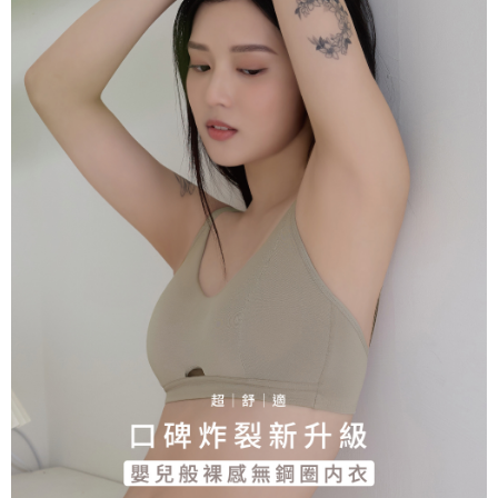
Sila hubungi NP Taiwan Inc. di
cs_tw@netprotections.co.jp
jika anda
mempunyai sebarang kebimbangan mengenai pemprosesan dan
penggunaan pada data peribadi. Jika anda tidak bersetuju dengan data
peribadi yang disenaraikan seperti di atas akan dikumpul dan digunakan
oleh AFTEE, sila jangan gunakan perkhidmatan ini.