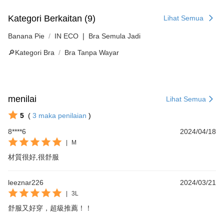
Kategori Berkaitan (9)
Lihat Semua
Banana Pie
IN ECO ❘ Bra Semula Jadi
🔎Kategori Bra
Bra Tanpa Wayar
menilai
Lihat Semua
5
(
3
maka penilaian
)
8****6
2024/04/18
|
M
材質很好,很舒服
leeznar226
2024/03/21
|
3L
舒服又好穿，超級推薦！！