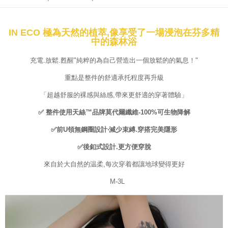
kepada AFTEE dalam tempoh sama ada anda menerima pesanan.
NT$100/pesanan | Penghantaran percuma untuk pesanan
NT$1,500 atau lebih
Kedua, Sekatan Pembayaran
1. Jumlah yang diperakui untuk pengguna kali pertama boleh sehingga
IN ECO 極為天然的植萃,像享受了一場浸泡在芬多精
EASY SHOP門市速取
NT$10,000. Amaun diperakui sebenar yang diluluskan akan berdasarkan
中的森林浴
keputusan pensijilan dan semakan oleh AFTEE.
Penghantaran percuma
2. Amaun perbelanjaan minimum mestilah lebih besar daripada NT$20.
充電.放鬆.甦醒"純粹的為自己營造出一個放鬆的的氣息！"
3. Pada masa ini hanya tersedia untuk ahli Taiwan.
Penghantaran ke luar negara
Kadar Penghantaran
重點是整件的舒適承托程度再升級
Ketiga, Syarat Perkhidmatan
Perkhidmatan AFTEE Beli Sekarang Bayar Kemudian disediakan oleh NP
「超越舒服的裸感與絲感,帶來更舒適的穿著體驗」
Taiwan, Inc. dan AFTEE akan membuat bil kepada pengguna. AFTEE
✅ 整件使用天絲™品牌莫代爾纖維-100%可生物降解
akan menggunakan data peribadi yang dikumpul (termasuk nama
pembeli, no. telefon, nama penerima, no. telefon, alamat penerima) untuk
✅前U領無鋼圈設計‧減少束縛.穿搭完美隱形
penggunaan perkhidmatan. Sila rujuk kepada "Penyata Pengumpulan
Data Peribadi, Pemprosesan, Penggunaan"
✅後釦式設計.更方便穿脫
(https://aftee.tw/privacypolicy/
) untuk maklumat lanjut.
來自於大自然的温柔,每次穿着都讓地球變得更好
Jumlah yang diperakui untuk pengguna kali pertama yang lulus
kelulusan boleh sehingga NT$10,000. Jika pengguna tidak membuat
M-3L
pembayaran dalam tempoh tersebut, yuran pembayaran lewat sebanyak
20% setahun akan dikenakan. Pengguna bawah umur dikehendaki
mendapatkan kebenaran daripada ibu bapa atau penjaga yang sah
untuk menggunakan AFTEE.