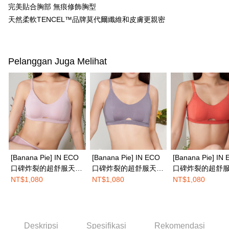
Pemindahan ATM
1. Dengan memilih AFTEE sebagai kaedah pembayaran, mesej
完美貼合胸部 無痕修飾胸型
pengesahan AFTEE akan muncul.
天然柔軟TENCEL™品牌莫代爾纖維和皮膚更親密
2. Anda boleh meneruskan pembayaran selepas pengesahan SMS.
Pilihan Penghantaran
3. Tiada bayaran diperlukan apabila pesanan disahkan. Produk akan
dihantar ke alamat yang ditetapkan.
全家取付
4. Setelah pesanan disahkan, anda akan menerima SMS pembayaran
NT$100/pesanan | Penghantaran percuma untuk pesanan
manakala ahli aplikasi akan menerima pemberitahuan tolak aplikasi
Pelanggan Juga Melihat
NT$1,500 atau lebih
AFTEE.
5. Tiada bayaran diperlukan apabila anda menerima produk. Sila buat
pembayaran di empat kedai serbaneka utama, ATM atau perbankan
付款後全家取貨
dalam talian dengan SMS pembayaran atau pemberitahuan tolak aplikasi
NT$100/pesanan | Penghantaran percuma untuk pesanan
AFTEE.
NT$1,500 atau lebih
Sila ambil perhatian bahawa tempoh pembayaran adalah 14 hari. Walau
7-11取付
bagaimanapun, bagi mereka yang telah memuat turun Aplikasi AFTEE
dan mendaftar sebagai ahli AFTEE boleh menikmati tempoh pembayaran
NT$100/pesanan | Penghantaran percuma untuk pesanan
sehingga 45 hari.
[Banana Pie] IN ECO
[Banana Pie] IN ECO
[Banana Pie] IN
NT$1,500 atau lebih
Tempoh pembayaran dikira dari masa kedai meminta pembayaran anda,
口碑炸裂的超舒服天絲
口碑炸裂的超舒服天絲
口碑炸裂的超舒
付款後7-11取貨
ditambah dengan bilangan hari yang boleh dilanjutkan oleh AFTEE. Anda
™莫代爾嬰兒般裸感無
™莫代爾嬰兒般裸感無
™莫代爾嬰兒般
NT$1,080
NT$1,080
NT$1,080
boleh melanjutkan tempoh pembayaran anda sebelum anda menerima
鋼圈内衣-藕粉色
鋼圈内衣-莓果紫
鋼圈内衣-西洋紅
NT$100/pesanan | Penghantaran percuma untuk pesanan
pesanan. Walau bagaimanapun, tiada jaminan bahawa anda boleh
NT$1,500 atau lebih
menerima pesanan anda semasa tempoh pembayaran (cth.: produk
prapesanan atau produk yang mungkin mengambil masa yang lebih
宅配
lama untuk dihantar). Oleh itu, anda dikehendaki membuat pembayaran
Deskripsi
Spesifikasi
Rekomendasi