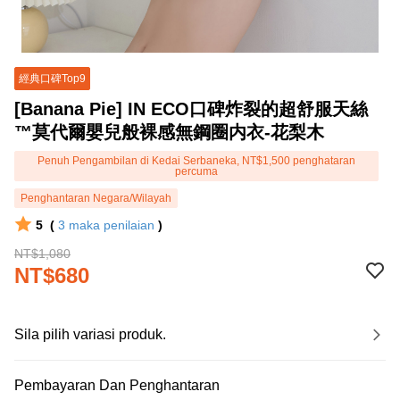
經典口碑Top9
[Banana Pie] IN ECO口碑炸裂的超舒服天絲
™莫代爾嬰兒般裸感無鋼圈内衣-花梨木
Penuh Pengambilan di Kedai Serbaneka, NT$1,500 penghataran
percuma
Penghantaran Negara/Wilayah
5
(
3
maka penilaian
)
NT$1,080
NT$680
Sila pilih variasi produk.
Pembayaran Dan Penghantaran