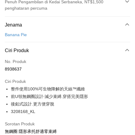
Penuh Pengambilan di Kedai Serbaneka, NT$1,500
penghataran percuma
Kaedah Pembayaran
Jenama
Kad Kredit (Bayaran Penuh)
Banana Pie
Pengambilan di Kedai Serbaneka
LINE Pay
Ciri Produk
Apple Pay
No. Produk
8938637
Easy Wallet
Ciri Produk
Google Pay
整件使用100%可生物降解的天絲™纖維
PXPay Plus
前U領無鋼圈設計‧減少束縛.穿搭完美隱形
後釦式設計.更方便穿脫
Plus PAY
3208168_KL
AFTEE
Deskripsi
Sorotan Produk
Pertama, Mengenai Perkhidmatan AFTEE Beli Sekarang Bayar Kemudian
無鋼圈 隱形承托舒適零束縛