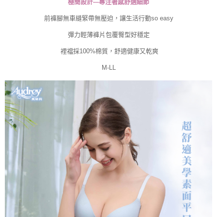
極簡設計---專注著感舒適細節
恩沛科技股份有限公司將有權停止該用戶之使用額度並採取法律行動。
前褲腳無車縫緊帶無壓迫，讓生活行動so easy
彈力輕薄褲片包覆臀型好穩定
裡襠採100%棉質，舒適健康又乾爽
M-LL