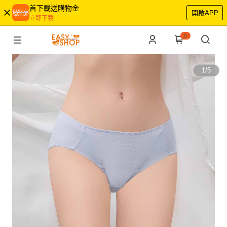
首下載送購物金
開啟APP
立即下載
0
1
/
5