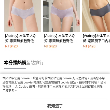
[Audrey] 素体美人Q
[Audrey] 素体美人Q
[Audrey]素体美人 石
涼-素面無痕包臀低腰
涼-素面無痕包臀低腰
烯-適顯瘦平口內
平口內褲-海洋藍
平口內褲-蜜藕紫
海藍
NT$420
NT$420
NT$420
本分類熱銷
全站排行
本網站中使用 cookie，欲查詢有關本網站使用 cookie 方式之詳情，及若您不希
熱門標籤
望在電腦上使用 cookie 時應如何變更電腦的 cookie 設定，請參閱本網站「
隱私
權條款
」之 Cookie 聲明。您繼續使用本網站即表示您同意本公司得按本網站使
用條款之 Cookie 聲明使用 cookie。
了解更多 >
我知道了