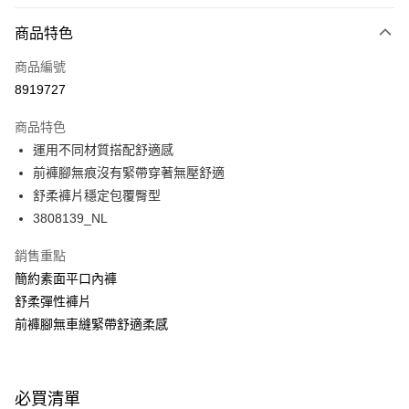
超商取貨付款
商品特色
LINE Pay
商品編號
Apple Pay
8919727
悠遊付
商品特色
Google Pay
運用不同材質搭配舒適感
全支付
前褲腳無痕沒有緊帶穿著無壓舒適
舒柔褲片穩定包覆臀型
全盈+PAY
3808139_NL
AFTEE先享後付
銷售重點
相關說明
簡約素面平口內褲
【關於「AFTEE先享後付」】
ATM付款
AFTEE先享後付是「在收到商品之後才付款」的支付方式。 讓您購物簡單
舒柔彈性褲片
便利好安心！
前褲腳無車縫緊帶舒適柔感
１．簡單：不需註冊會員、不需綁卡、不需儲值。
運送方式
２．便利：只要手機號碼，簡訊認證，即可結帳。
３．安心：先確認商品／服務後，再付款。
全家取付
每筆NT$100，滿NT$1,500(含以上)免運費
【「AFTEE先享後付」結帳流程】
必買清單