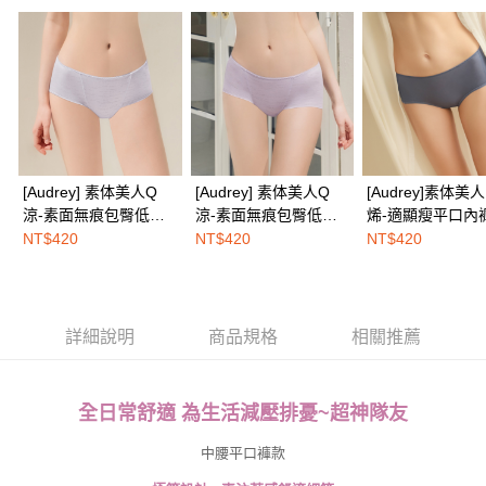
１．於結帳方式選擇「AFTEE先享後付」後，將跳轉至「AFTEE先享後付」
付款後全家取貨
結帳頁面，進行簡訊認證並確認金額後，即可完成結帳。
２．訂單成立數日內，您將收到繳費通知簡訊。
每筆NT$100，滿NT$1,500(含以上)免運費
３．收到繳費通知簡訊後14天內，點擊此簡訊中的連結，可透過四大超商／
ATM／網路銀行／等多元方式進行付款，方視為交易完成。
7-11取付
※ 請注意：結帳手續完成當下不需立刻繳費，但若您需要取消訂單，請聯絡
每筆NT$100，滿NT$1,500(含以上)免運費
購買商品的店家。未經商家同意取消之訂單仍視為有效，需透過AFTEE先享
後付繳納相關費用。
付款後7-11取貨
※ 交易是否成功請以「AFTEE先享後付 」之結帳頁面顯示為準，若有關於
是否繳費成功／繳費後需取消欲退款等相關疑問，請聯繫「AFTEE先享後付
每筆NT$100，滿NT$1,500(含以上)免運費
[Audrey] 素体美人Q
[Audrey] 素体美人Q
[Audrey]素体美人 石
客戶支援中心」
https://netprotections.freshdesk.com/support/home
涼-素面無痕包臀低腰
涼-素面無痕包臀低腰
烯-適顯瘦平口內
宅配
平口內褲-海洋藍
平口內褲-蜜藕紫
海藍
【注意事項】
NT$420
NT$420
NT$420
１．透過由恩沛科技股份有限公司提供之「AFTEE先享後付」服務完成之交
每筆NT$100，滿NT$1,500(含以上)免運費
易，需依本服務之必要範圍內提供個人資料，並將交易相關給付款項請求債
權轉讓予恩沛科技股份有限公司。
EASY SHOP門市速取
２．關於個人資料處理事宜，請瀏覽以下網址：
免運費
https://aftee.tw/terms/#terms3
詳細說明
商品規格
相關推薦
３．未成年的使用者請事先徵得法定代理人或監護人之同意方可使用
海外配送
查看運費
「AFTEE先享後付」，若未經同意申辦者引起之損失，本公司不負相關責
任。
全日常舒適 為生活減壓排憂~超神隊友
４．使用「AFTEE先享後付」時，將依據個別帳號之用戶狀況，依本公司即
時審查核予不同之上限額度；若仍有額度不足之情形，本公司將視審查結果
請求用戶進行身份認證。
中腰平口褲款
５．嚴禁一人註冊多個帳號或使用他人資訊註冊。若發現惡意使用之情形，