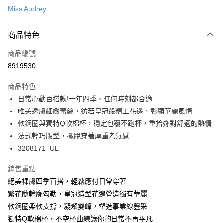
Miss Audrey
超商取貨付款
商品特色
LINE Pay
商品編號
Apple Pay
8919530
悠遊付
商品特色
Google Pay
日常心動百搭款!一年四季、任何時刻都合適
全支付
唯美透膚細緻蕾絲，彷若皇冠般精工花邊，彰顯華麗風情
軟鋼圈與獨特Q軟棉杯，穩定包覆不跑杯，重拾妳對舒適的熱情
全盈+PAY
法式輕巧版型，擺脫穿著厚重老氣感
AFTEE先享後付
3208171_UL
相關說明
銷售重點
【關於「AFTEE先享後付」】
ATM付款
AFTEE先享後付是「在收到商品之後才付款」的支付方式。 讓您購物簡單
絕美裸膚四季百搭，輕鬆應付日常穿著
便利好安心！
繁花隨輪廓勾勒，皇冠造型花邊營造獨有華麗
１．簡單：不需註冊會員、不需綁卡、不需儲值。
運送方式
２．便利：只要手機號碼，簡訊認證，即可結帳。
軟鋼圈柔軟支撐，凝聚雙峰，塑造事業線豐采
３．安心：先確認商品／服務後，再付款。
全家取付
獨特Q軟棉杯，不空杯曲線讓你的日常不再平凡