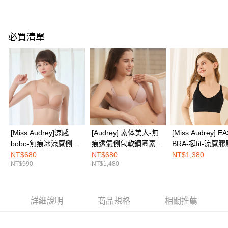
每筆NT$100，滿NT$1,500(含以上)免運費
【「AFTEE先享後付」結帳流程】
１．於結帳方式選擇「AFTEE先享後付」後，將跳轉至「AFTEE先享後付」
付款後全家取貨
結帳頁面，進行簡訊認證並確認金額後，即可完成結帳。
必買清單
２．訂單成立數日內，您將收到繳費通知簡訊。
每筆NT$100，滿NT$1,500(含以上)免運費
３．收到繳費通知簡訊後14天內，點擊此簡訊中的連結，可透過四大超商／
ATM／網路銀行／等多元方式進行付款，方視為交易完成。
7-11取付
※ 請注意：結帳手續完成當下不需立刻繳費，但若您需要取消訂單，請聯絡
每筆NT$100，滿NT$1,500(含以上)免運費
購買商品的店家。未經商家同意取消之訂單仍視為有效，需透過AFTEE先享
後付繳納相關費用。
付款後7-11取貨
※ 交易是否成功請以「AFTEE先享後付 」之結帳頁面顯示為準，若有關於
是否繳費成功／繳費後需取消欲退款等相關疑問，請聯繫「AFTEE先享後付
每筆NT$100，滿NT$1,500(含以上)免運費
客戶支援中心」
https://netprotections.freshdesk.com/support/home
宅配
【注意事項】
[Miss Audrey]涼感
[Audrey] 素体美人-無
[Miss Audrey] E
１．透過由恩沛科技股份有限公司提供之「AFTEE先享後付」服務完成之交
每筆NT$100，滿NT$1,500(含以上)免運費
bobo-無痕冰涼感側包
痕透氣側包軟鋼圈素面
BRA-挺fit-涼感
易，需依本服務之必要範圍內提供個人資料，並將交易相關給付款項請求債
軟鋼圈素面內衣-裸感
內衣-柔粉膚
白無鋼圈內衣-閃
NT$680
NT$680
NT$1,380
權轉讓予恩沛科技股份有限公司。
EASY SHOP門市速取
NT$990
NT$1,480
膚
黑
２．關於個人資料處理事宜，請瀏覽以下網址：
免運費
https://aftee.tw/terms/#terms3
３．未成年的使用者請事先徵得法定代理人或監護人之同意方可使用
海外配送
查看運費
「AFTEE先享後付」，若未經同意申辦者引起之損失，本公司不負相關責
詳細說明
商品規格
相關推薦
任。
４．使用「AFTEE先享後付」時，將依據個別帳號之用戶狀況，依本公司即
時審查核予不同之上限額度；若仍有額度不足之情形，本公司將視審查結果