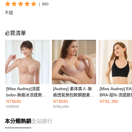
|
B80
不錯
必買清單
[Miss Audrey]涼感
[Audrey] 素体美人-無
[Miss Audrey] E
bobo-無痕冰涼感側包
痕透氣側包軟鋼圈素面
BRA-挺fit-涼感
軟鋼圈素面內衣-裸感
內衣-柔粉膚
白無鋼圈內衣-閃
NT$680
NT$680
NT$1,380
NT$990
NT$1,480
膚
黑
本分類熱銷
全站排行