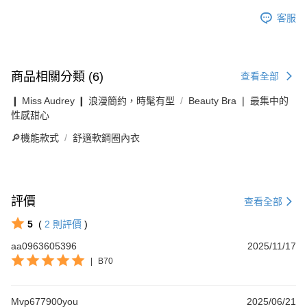
客服
商品相關分類 (6)
查看全部
❙ Miss Audrey ❙ 浪漫簡約，時髦有型
Beauty Bra ❘ 最集中的
性感甜心
🔎機能款式
舒適軟鋼圈內衣
評價
查看全部
5
(
2
則評價
)
aa0963605396
2025/11/17
|
B70
Mvp677900you
2025/06/21