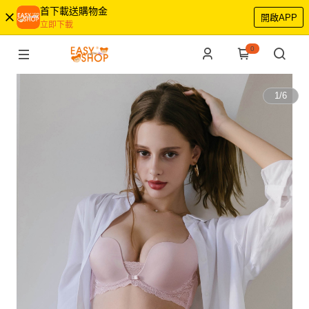
首下載送購物金
開啟APP
立即下載
0
1
/
6