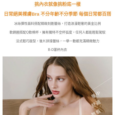
請求用戶進行身份認證。
挑內衣就像挑粉底一樣
５．嚴禁一人註冊多個帳號或使用他人資訊註冊。若發現惡意使用之情形，
恩沛科技股份有限公司將有權停止該用戶之使用額度並採取法律行動。
日常絕美裸膚Bra 不分年齡不分季節 每個日常都百搭
冰絲彈性面料搭配精緻刻劃蕾絲，打造浪漫輕奢的黃金比例
軟鋼圈搭配Q軟棉杯，擁有獨特不空杯弧度，任何人都能輕鬆駕馭
法式輕巧版型，後片拼接蕾絲，一舉一動都充滿精緻魅力
B-D罩杯內衣