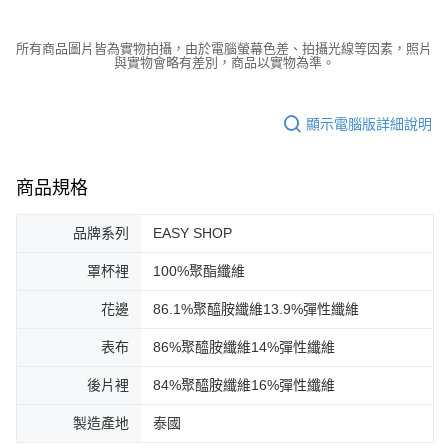
所有商品圖片皆為實物拍攝，由於電腦螢幕色差、拍攝光線等因素，照片
與實物會略有差別，商品以實物為準。
顯示電腦版詳細說明
商品規格
品牌系列
EASY SHOP
罩杯裡
100%聚酯纖維
花邊
86.1%聚醯胺纖維13.9%彈性纖維
表布
86%聚醯胺纖維14%彈性纖維
後片裡
84%聚醯胺纖維16%彈性纖維
製造產地
泰國