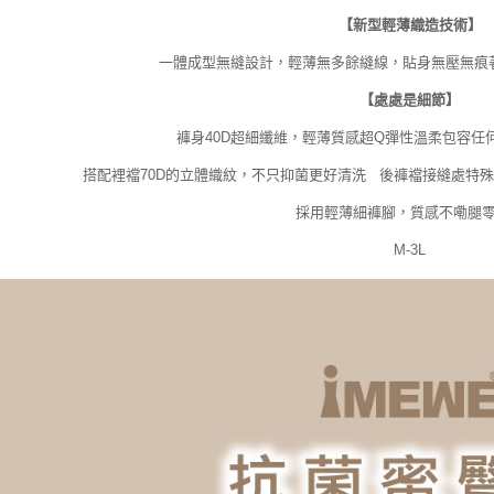
【新型輕薄織造技術】
一體成型無縫設計，輕薄無多餘縫線，貼身無壓無痕
【處處是細節】
褲身40D超細纖維，輕薄質感超Q彈性溫柔包容任
搭配裡襠70D的立體織紋，不只抑菌更好清洗 後褲襠接縫處特
採用輕薄細褲腳，質感不嘞腿
M-3L