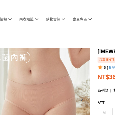
情報
內衣知識
購物資訊
會員專區
[iME
超取滿NT$
5 (
5
NT$3
系列款 ❙ 
尺寸
M