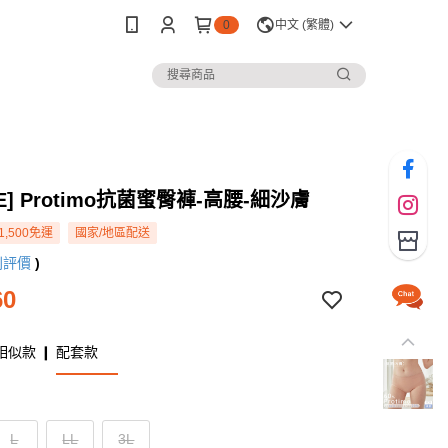
0
中文 (繁體)
WE] Protimo抗菌蜜臀褲-高腰-細沙膚
1,500免運
國家/地區配送
則評價
)
60
相似款 ❙ 配套款
L
LL
3L