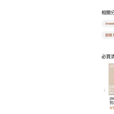
相關
ime
超細 
必買
[i
抗
細
NT