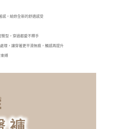
著感，給妳全新的舒適感受
何臀型，穿過都愛不釋手
殊處理，讓穿著更平滑無痕，觸感再提升
零束縛