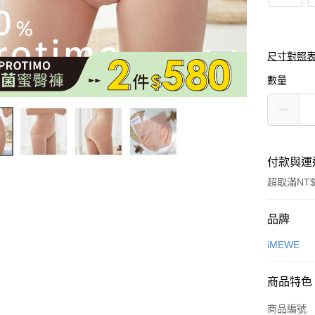
尺寸對照
數量
付款與運
超取滿NT$
付款方式
品牌
信用卡一
iMEWE
超商取貨
商品特色
LINE Pay
商品編號