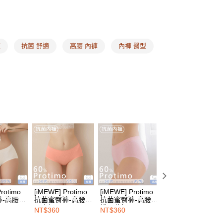
網路銀行／等多元方式進行付款，方視為交易完成。
式
高腰內褲
：結帳手續完成當下不需立刻繳費，但若您需要取消訂單，請聯
的店家。未經商家同意取消之訂單仍視為有效，需透過AFTEE
布拉甲 ❙
台味#ㄓㄗ
繳納相關費用。
00，滿NT$1,500(含以上)免運費
否成功請以「AFTEE先享後付 」之結帳頁面顯示為準，若有關於
惠專區 ❙
iMEWE ❘ 抗菌內褲2件$580
適
抗菌 舒適
高腰 內褲
內褲 臀型
功／繳費後需取消欲退款等相關疑問，請聯繫「AFTEE先享後
1取貨
援中心」
https://netprotections.freshdesk.com/support/home
尋
抗菌Protimo
00，滿NT$1,500(含以上)免運費
式
項】
素面內褲
恩沛科技股份有限公司提供之「AFTEE先享後付」服務完成之
式
抗菌內褲
依本服務之必要範圍內提供個人資料，並將交易相關給付款項請
00，滿NT$1,500(含以上)免運費
讓予恩沛科技股份有限公司。
個人資料處理事宜，請瀏覽以下網址：
HOP門市速取
ee.tw/terms/#terms3
年的使用者請事先徵得法定代理人或監護人之同意方可使用
E先享後付」，若未經同意申辦者引起之損失，本公司不負相關責
查看運費
AFTEE先享後付」時，將依據個別帳號之用戶狀況，依本公司
核予不同之上限額度；若仍有額度不足之情形，本公司將視審查
用戶進行身份認證。
一人註冊多個帳號或使用他人資訊註冊。若發現惡意使用之情
科技股份有限公司將有權停止該用戶之使用額度並採取法律行
rotimo
[iMEWE] Protimo
[iMEWE] Protimo
[iMEWE] Protimo
-高腰-
抗菌蜜臀褲-高腰-
抗菌蜜臀褲-高腰-
抗菌蜜臀褲-高腰-
珊瑚粉
桃子蘇打
紫色蘇打
NT$360
NT$360
NT$360