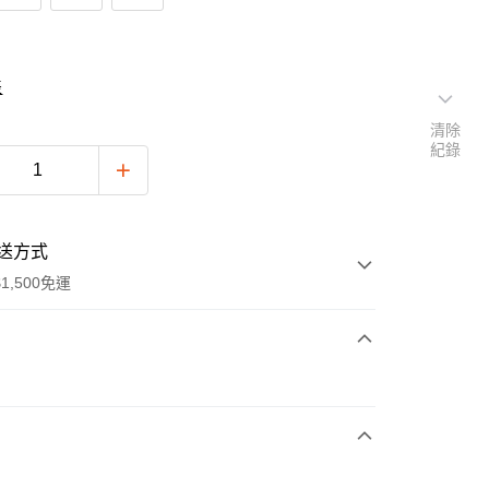
表
清除
紀錄
送方式
1,500免運
次付款
付款