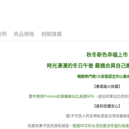
說明
商品規格
相關推薦
秋冬新色幸福上市
時光漫漫的冬日午後 最適合與自己
暢銷熱門款!大家都認定的心動
【專業級の抑菌】
整件使用Protimo抗菌纖維佔比高達60％
，超出同業佔比的好
【高科技護安心】
噓!不可告人的女神私密肌日常保養秘
抗菌效果不因洗滌而減弱，
經過50次的水洗抗菌活性值仍高達