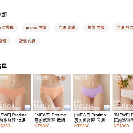
／ATM／
🔎內褲款
※ 請注意
7-11取付
絡購買商品
分類
❙ 最台味
先享後付
每筆NT$1
※ 交易是
❙ 多件優
we 蜜臀褲
imewe 內褲
高腰 親膚
抗菌 內褲
高腰 舒
是否繳費成
付款後7-1
付客戶支
🔎材質搜
每筆NT$1
舒適
舒適 內褲
🔎內褲款
【注意事
宅配
１．透過由
🔎內褲款
交易，需
每筆NT$1
求債權轉
清單
２．關於
EASY S
https://aft
免運費
３．未成
「AFTE
海外配送
任。
４．使用「
即時審查
結果請求
５．嚴禁
形，恩沛
MEWE] Protimo
[iMEWE] Protimo
[iMEWE] Protimo
[iMEWE] P
動。
菌蜜臀褲-低腰-
抗菌蜜臀褲-低腰-
抗菌蜜臀褲-高腰-
抗菌蜜臀褲
沙膚
嫩嫩肌膚
紫薯那堤
沁涼白
$360
NT$360
NT$360
NT$360