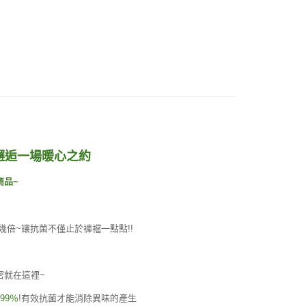
邂逅一場暖心之約
商品~
幾倍~讓抗菌不僅止於褲襠一點點!!
密就在這裡~
99％
!有效抗菌才能消除異味的產生