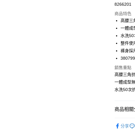
Apple Pay
8266201
商品特色
悠遊付
高腰三
Google Pa
一體成
水洗50
全支付
整件使
全盈+PAY
褲身採
38079
AFTEE先
相關說明
銷售重點
【關於「A
高腰三角
ATM付款
AFTEE
一體成型
便利好安
１．簡單
水洗50次
２．便利
運送方式
３．安心
全家取付
商品相關分
【「AFT
每筆NT$1
１．於結帳
❙ iMEW
付」結帳
分享
付款後全
２．訂單
🔎內褲款
３．收到繳
每筆NT$1