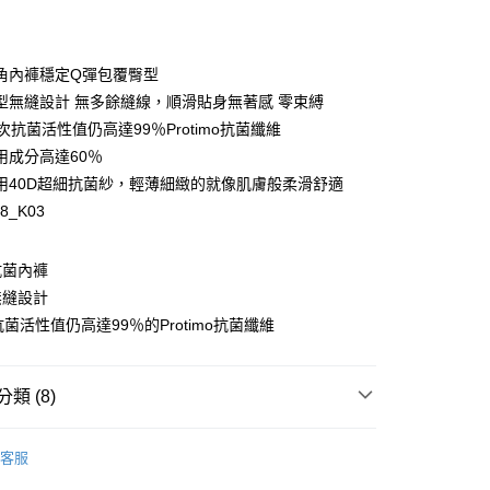
角內褲穩定Q彈包覆臀型
y
型無縫設計 無多餘縫線，順滑貼身無著感 零束縛
次抗菌活性值仍高達99％Protimo抗菌纖維
用成分高達60％
用40D超細抗菌紗，輕薄細緻的就像肌膚般柔滑舒適
98_K03
享後付
FTEE先享後付」】
抗菌內褲
先享後付是「在收到商品之後才付款」的支付方式。 讓您購物簡單
無縫設計
心！
：不需註冊會員、不需綁卡、不需儲值。
抗菌活性值仍高達99％的Protimo抗菌纖維
：只要手機號碼，簡訊認證，即可結帳。
：先確認商品／服務後，再付款。
類 (8)
EE先享後付」結帳流程】
00，滿NT$1,500(含以上)免運費
方式選擇「AFTEE先享後付」後，將跳轉至「AFTEE先享後
E ❙ 私密肌保養的專家
頁面，進行簡訊認證並確認金額後，即可完成結帳。
抗菌內褲
客服
家取貨
成立數日內，您將收到繳費通知簡訊。
式
三角褲
費通知簡訊後14天內，點擊此簡訊中的連結，可透過四大超商
00，滿NT$1,500(含以上)免運費