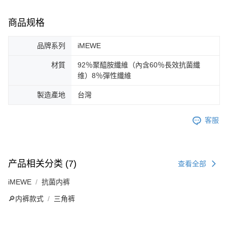
商品规格
品牌系列
iMEWE
材質
92％聚醯胺纖維（內含60％長效抗菌纖
维）8％彈性纖維
製造產地
台灣
客服
产品相关分类 (7)
查看全部
iMEWE
抗菌内裤
🔎内裤款式
三角裤