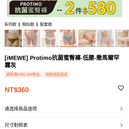
系列款 ❙ 相似款 ❙ 配套款
[iMEWE] Protimo抗菌蜜臀褲-低腰-撒馬爾罕
霧灰
超取满NT$1,500免运
国家/地区配送
NT$360
请选择商品选项
尺寸對照表