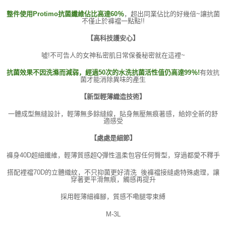
整件使用Protimo抗菌纖維佔比高達60％
，超出同業佔比的好幾倍~讓抗菌
不僅止於褲襠一點點!!
【高科技護安心】
噓!不可告人的女神私密肌日常保養秘密就在這裡~
抗菌效果不因洗滌而減弱，經過50次的水洗抗菌活性值仍高達99％!
有效抗
菌才能消除異味的產生
【新型輕薄織造技術】
一體成型無縫設計，輕薄無多餘縫線，貼身無壓無痕著感，給妳全新的舒
適感受
【處處是細節】
褲身40D超細纖維，輕薄質感超Q彈性溫柔包容任何臀型，穿過都愛不釋手
搭配裡襠70D的立體織紋，不只抑菌更好清洗 後褲襠接縫處特殊處理，讓
穿著更平滑無痕，觸感再提升
採用輕薄細褲腳，質感不嘞腿零束縛
M-3L