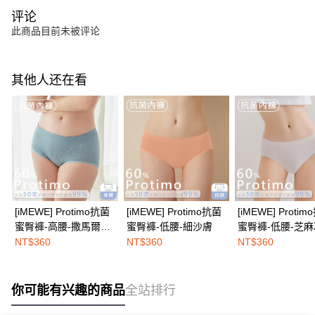
评论
此商品目前未被评论
其他人还在看
[iMEWE] Protimo抗菌
[iMEWE] Protimo抗菌
[iMEWE] Proti
蜜臀褲-高腰-撒馬爾罕
蜜臀褲-低腰-細沙膚
蜜臀褲-低腰-芝
霧灰
NT$360
NT$360
NT$360
你可能有兴趣的商品
全站排行