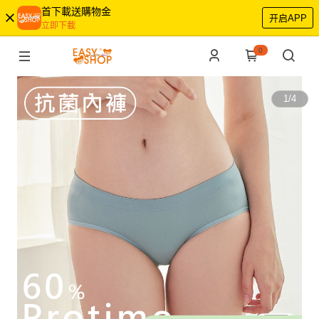
首下載送購物金
开启APP
立即下載
0
1
/
4