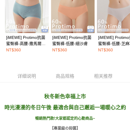
三、聲明條款
免运费
「AFTEE先享後付」(下稱本服務)乃由恩沛科技股份有限公司(下稱 AFTEE )
所提供，並由 AFTEE 向您收取款項。因使用本服務所須提供之個人資料(包
海外配送
查看运费
含但不限於訂購人姓名、電話，收件人姓名、電話、收件地址)，將交付予
AFTEE 於本服務必要服務範圍內運用。關於 AFTEE 對於個人資料之蒐集、
處理、利用，詳參 AFTEE 官網之『個人資料蒐集、處理及利用告知聲明』
（
https://aftee.tw/privacypolicy/
）。
[iMEWE] Protimo抗菌
[iMEWE] Protimo抗菌
[iMEWE] Proti
蜜臀褲-高腰-撒馬爾罕
蜜臀褲-低腰-細沙膚
蜜臀褲-低腰-芝
若款項超過繳費期限，將根據當次的金額加收年利率 16% 的逾期滯納金。
霧灰
NT$360
NT$360
NT$360
未成年的使用者，請事先徵得法定代理人或監護人之同意方可使用
AFTEE。
若您對於個人資料之處理、利用有任何疑問，或欲行使相關法律權利，請聯
繫恩沛科技股份有限公司。若您不同意我們將上開所示之個人資料，連同必
详细说明
商品规格
相关推荐
要之購買訂單資訊提供予 AFTEE ，或讓 AFTEE 蒐集處理利用您的個人資
料，請勿選用本服務。
秋冬新色幸福上市
時光漫漫的冬日午後 最適合與自己邂逅一場暖心之約
暢銷熱門款!大家都認定的心動商品~
【專業級の抑菌】