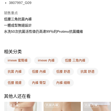
相关说明
3807997_G09
一、關於 AFTEE先享後付
ATM付款
1. 於付款方式選擇AFTEE先享後付，將跳出AFTEE先享後付手機驗證視
销售重点
窗。
低腰三角抗菌內褲
2. 進行簡訊驗證之後，即可完成結帳手續。
运送方式
3. 訂單確認後不需事先繳費，商品會配送至您的指定地址。
一體成型無縫設計
4. 下訂完成後，您的手機會收到一封繳費通知簡訊，APP會員則會收到
全家取付
水洗50次抗菌活性值仍高達99％的Protimo抗菌纖維
AFTEE APP推播通知。
每笔NT$100，满NT$1,500(含以上)免运费
5. 收到商品當下無需繳費，確認無誤後，請再利用繳費通知簡訊或AFTEE
APP於四大便利商店‧ATM/網銀等方式進行付款。
付款後全家取貨
相关分类
請留意繳費期限為 14 天。唯有下載 AFTEE App 成為 AFTEE 會員者方能享
每笔NT$100，满NT$1,500(含以上)免运费
有最長 45 天內付款之服務。
imewe 蜜臀褲
imewe 內褲
低腰 三角內褲
7-11取付
繳費期限，為商家向您請款的時間，再加上使用AFTEE可延長的天數所計算
每笔NT$100，满NT$1,500(含以上)免运费
出。使用AFTEE下訂可以延長您收到商品前的繳費天數，但無法保證一定能
抗菌 內褲
低腰 內褲
低腰 舒適
抗菌 舒適
夠在期限內收到商品(例如:預購商品或預計到貨時間較長者)。因此無論收到
付款後7-11取貨
商品與否，仍需要請您在AFTEE規定的時間內完成繳費。
低腰 親膚
內褲 臀型
內褲 細緻
每笔NT$100，满NT$1,500(含以上)免运费
二、付款限制
1. 初次使用 AFTEE 時，將依認證結果及本公司審查結果，核予每個人不同
宅配
其他人还在看
之上限額度
2. 結帳金額須大於NT$30
每笔NT$100，满NT$1,500(含以上)免运费
3. 目前僅支援台灣會員
EASY SHOP門市速取