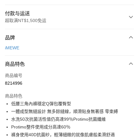
付款与运送
超取满NT$1,500免运
付款方式
品牌
信用卡一次付款
iMEWE
超商取货付款
商品特色
LINE Pay
商品编号
Apple Pay
8214996
悠遊付
商品特色
Google Pay
低腰三角內褲穩定Q彈包覆臀型
PXPay Plus
一體成型無縫設計 無多餘縫線，順滑貼身無著感 零束縛
水洗50次抗菌活性值仍高達99％Protimo抗菌纖維
Plus PAY
Protimo整件使用成分高達60％
AFTEE先享后付
褲身使用40D抗菌紗，輕薄細緻的就像肌膚般柔滑舒適