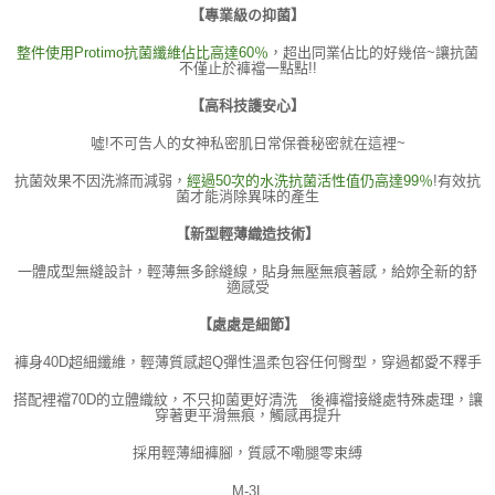
【專業級の抑菌】
整件使用Protimo抗菌纖維佔比高達60％
，超出同業佔比的好幾倍~讓抗菌
不僅止於褲襠一點點!!
【高科技護安心】
噓!不可告人的女神私密肌日常保養秘密就在這裡~
抗菌效果不因洗滌而減弱，
經過50次的水洗抗菌活性值仍高達99％
!有效抗
菌才能消除異味的產生
【新型輕薄織造技術】
一體成型無縫設計，輕薄無多餘縫線，貼身無壓無痕著感，給妳全新的舒
適感受
【處處是細節】
褲身40D超細纖維，輕薄質感超Q彈性溫柔包容任何臀型，穿過都愛不釋手
搭配裡襠70D的立體織紋，不只抑菌更好清洗 後褲襠接縫處特殊處理，讓
穿著更平滑無痕，觸感再提升
採用輕薄細褲腳，質感不嘞腿零束縛
M-3L