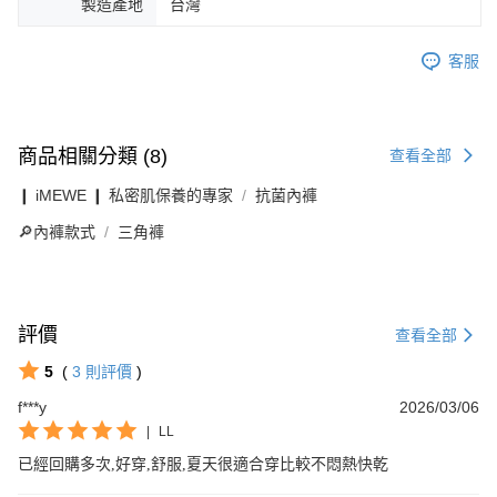
製造產地
台灣
客服
商品相關分類 (8)
查看全部
❙ iMEWE ❙ 私密肌保養的專家
抗菌內褲
🔎內褲款式
三角褲
評價
查看全部
5
(
3
則評價
)
f***y
2026/03/06
|
LL
已經回購多次,好穿,舒服,夏天很適合穿比較不悶熱快乾