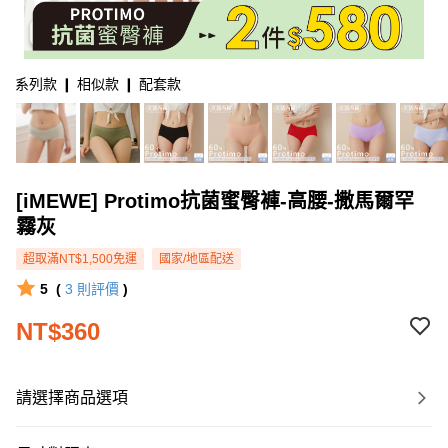
系列款 ❙ 相似款 ❙ 配套款
[iMEWE] Protimo抗菌蜜臀褲-高腰-撒馬爾罕
霧灰
超取滿NT$1,500免運
國家/地區配送
5
(
3
則評價
)
NT$360
請選擇商品選項