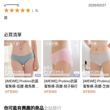
a*********8
2026/02/27
|
3L
讚
必買清單
[iMEWE] Protimo抗菌
[iMEWE] Protimo抗菌
[iMEWE] Proti
蜜臀褲-低腰-撒馬爾罕
蜜臀褲-高腰-桃子蘇打
蜜臀褲-高腰-芝
霧灰
NT$360
NT$360
NT$360
你可能有興趣的商品
全站排行