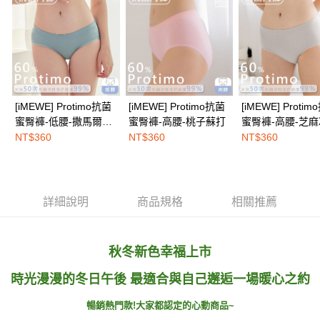
權轉讓予恩沛科技股份有限公司。
EASY SHOP門市速取
２．關於個人資料處理事宜，請瀏覽以下網址：
免運費
https://aftee.tw/terms/#terms3
３．未成年的使用者請事先徵得法定代理人或監護人之同意方可使用
海外配送
查看運費
「AFTEE先享後付」，若未經同意申辦者引起之損失，本公司不負相關責
任。
４．使用「AFTEE先享後付」時，將依據個別帳號之用戶狀況，依本公司即
時審查核予不同之上限額度；若仍有額度不足之情形，本公司將視審查結果
[iMEWE] Protimo抗菌
[iMEWE] Protimo抗菌
[iMEWE] Proti
請求用戶進行身份認證。
蜜臀褲-低腰-撒馬爾罕
蜜臀褲-高腰-桃子蘇打
蜜臀褲-高腰-芝
５．嚴禁一人註冊多個帳號或使用他人資訊註冊。若發現惡意使用之情形，
霧灰
NT$360
NT$360
NT$360
恩沛科技股份有限公司將有權停止該用戶之使用額度並採取法律行動。
詳細說明
商品規格
相關推薦
秋冬新色幸福上市
時光漫漫的冬日午後 最適合與自己邂逅一場暖心之約
暢銷熱門款!大家都認定的心動商品~