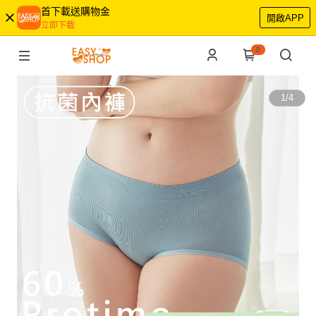
首下載送購物金
開啟APP
立即下載
0
1
/
4