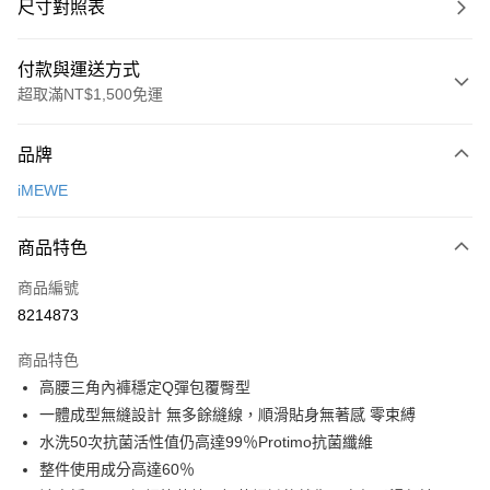
尺寸對照表
付款與運送方式
超取滿NT$1,500免運
付款方式
品牌
信用卡一次付款
iMEWE
超商取貨付款
商品特色
LINE Pay
商品編號
Apple Pay
8214873
悠遊付
商品特色
Google Pay
高腰三角內褲穩定Q彈包覆臀型
全支付
一體成型無縫設計 無多餘縫線，順滑貼身無著感 零束縛
水洗50次抗菌活性值仍高達99％Protimo抗菌纖維
全盈+PAY
整件使用成分高達60％