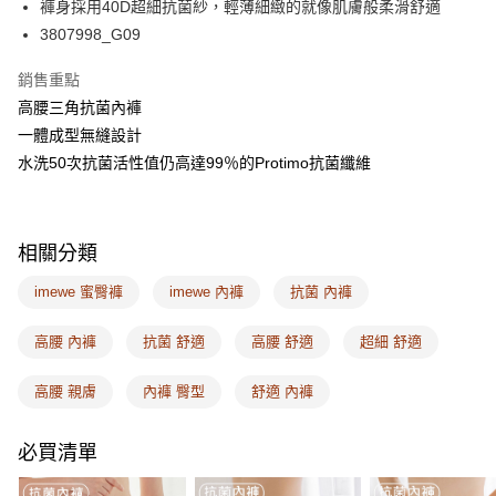
AFTEE先享後付
褲身採用40D超細抗菌紗，輕薄細緻的就像肌膚般柔滑舒適
相關說明
3807998_G09
【關於「AFTEE先享後付」】
ATM付款
AFTEE先享後付是「在收到商品之後才付款」的支付方式。 讓您購物簡單
銷售重點
便利好安心！
高腰三角抗菌內褲
１．簡單：不需註冊會員、不需綁卡、不需儲值。
運送方式
２．便利：只要手機號碼，簡訊認證，即可結帳。
一體成型無縫設計
３．安心：先確認商品／服務後，再付款。
全家取付
水洗50次抗菌活性值仍高達99％的Protimo抗菌纖維
每筆NT$100，滿NT$1,500(含以上)免運費
【「AFTEE先享後付」結帳流程】
１．於結帳方式選擇「AFTEE先享後付」後，將跳轉至「AFTEE先享後付」
付款後全家取貨
結帳頁面，進行簡訊認證並確認金額後，即可完成結帳。
相關分類
２．訂單成立數日內，您將收到繳費通知簡訊。
每筆NT$100，滿NT$1,500(含以上)免運費
３．收到繳費通知簡訊後14天內，點擊此簡訊中的連結，可透過四大超商／
imewe 蜜臀褲
imewe 內褲
抗菌 內褲
ATM／網路銀行／等多元方式進行付款，方視為交易完成。
7-11取付
※ 請注意：結帳手續完成當下不需立刻繳費，但若您需要取消訂單，請聯絡
每筆NT$100，滿NT$1,500(含以上)免運費
購買商品的店家。未經商家同意取消之訂單仍視為有效，需透過AFTEE先享
高腰 內褲
抗菌 舒適
高腰 舒適
超細 舒適
後付繳納相關費用。
付款後7-11取貨
※ 交易是否成功請以「AFTEE先享後付 」之結帳頁面顯示為準，若有關於
高腰 親膚
內褲 臀型
舒適 內褲
是否繳費成功／繳費後需取消欲退款等相關疑問，請聯繫「AFTEE先享後付
每筆NT$100，滿NT$1,500(含以上)免運費
客戶支援中心」
https://netprotections.freshdesk.com/support/home
宅配
必買清單
【注意事項】
１．透過由恩沛科技股份有限公司提供之「AFTEE先享後付」服務完成之交
每筆NT$100，滿NT$1,500(含以上)免運費
易，需依本服務之必要範圍內提供個人資料，並將交易相關給付款項請求債