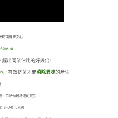
技呵護健康安心
抗菌內褲
超出同業佔比的好幾倍!
，
有效抗菌才能
消除異味
的產生
9％，
計
感，帶給你最舒適的感受
 超Q彈 0束縛