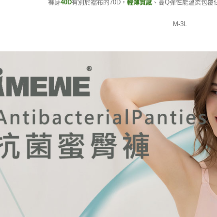
褲身
40D
有別於襠布的70D，
輕薄質感
、高Q彈性能溫柔包覆
M-3L