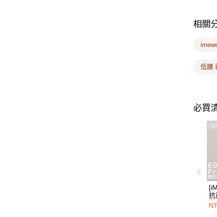
相關
ime
低腰 
必買
[i
抗
桃
NT