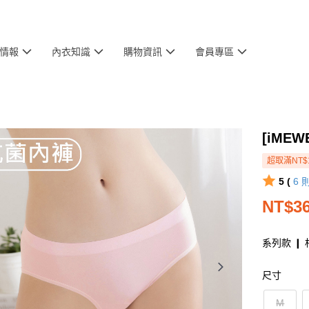
情報
內衣知識
購物資訊
會員專區
[iME
超取滿NT$
5 (
6
NT$3
系列款 ❙ 
尺寸
M