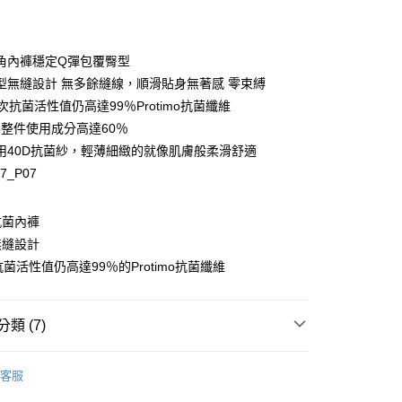
角內褲穩定Q彈包覆臀型
y
型無縫設計 無多餘縫線，順滑貼身無著感 零束縛
次抗菌活性值仍高達99％Protimo抗菌纖維
imo整件使用成分高達60％
用40D抗菌紗，輕薄細緻的就像肌膚般柔滑舒適
97_P07
享後付
FTEE先享後付」】
抗菌內褲
先享後付是「在收到商品之後才付款」的支付方式。 讓您購物簡單
無縫設計
心！
：不需註冊會員、不需綁卡、不需儲值。
抗菌活性值仍高達99％的Protimo抗菌纖維
：只要手機號碼，簡訊認證，即可結帳。
：先確認商品／服務後，再付款。
類 (7)
EE先享後付」結帳流程】
00，滿NT$1,500(含以上)免運費
方式選擇「AFTEE先享後付」後，將跳轉至「AFTEE先享後
E ❙ 私密肌保養的專家
頁面，進行簡訊認證並確認金額後，即可完成結帳。
抗菌內褲
客服
家取貨
成立數日內，您將收到繳費通知簡訊。
式
三角褲
費通知簡訊後14天內，點擊此簡訊中的連結，可透過四大超商
00，滿NT$1,500(含以上)免運費