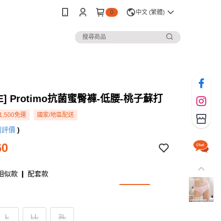
0
中文 (繁體)
WE] Protimo抗菌蜜臀褲-低腰-桃子蘇打
1,500免運
國家/地區配送
則評價
)
60
相似款 ❙ 配套款
L
LL
3L