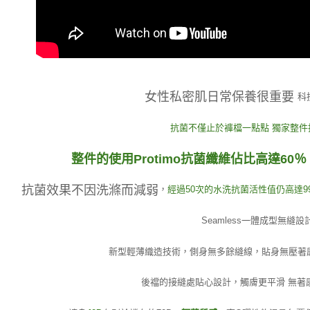
女性私密肌日常保養很重要
科
抗菌不僅止於褲檔一點點 獨家整件
整件的使用Protimo抗菌纖維佔比高達60％
抗菌效果不因洗滌而減弱
，
經過50次的水洗抗菌活性值仍高達9
Seamless一體成型無縫設
新型輕薄織造技術，側身無多餘縫線，
貼身無壓著
後襠的接縫處貼心設計，觸膚更平滑 無著感