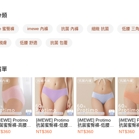
／ATM／
❙ 最台味
※ 請注意
7-11取付
絡購買商品
分類
❙ 多件優
先享後付
每筆NT$1
※ 交易是
🔎材質搜
we 蜜臀褲
imewe 內褲
抗菌 內褲
細緻 抗菌
低腰 三
是否繳費成
付款後7-1
付客戶支
🔎內褲款
每筆NT$1
親膚
低腰 舒適
抗菌 包覆
🔎內褲款
【注意事
宅配
１．透過由
交易，需
每筆NT$1
求債權轉
清單
２．關於
EASY S
https://aft
免運費
３．未成
「AFTE
海外配送
任。
４．使用「
即時審查
結果請求
５．嚴禁
形，恩沛
MEWE] Protimo
[iMEWE] Protimo
[iMEWE] Protimo
[iMEWE] P
動。
菌蜜臀褲-高腰-
抗菌蜜臀褲-低腰-
抗菌蜜臀褲-低腰-
抗菌蜜臀褲
子蘇打
紫薯那堤
紫色蘇打
細沙膚
$360
NT$360
NT$360
NT$360