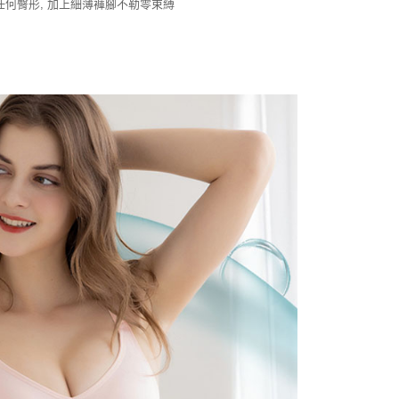
任何臀形, 加上細薄褲腳不勒零束縛