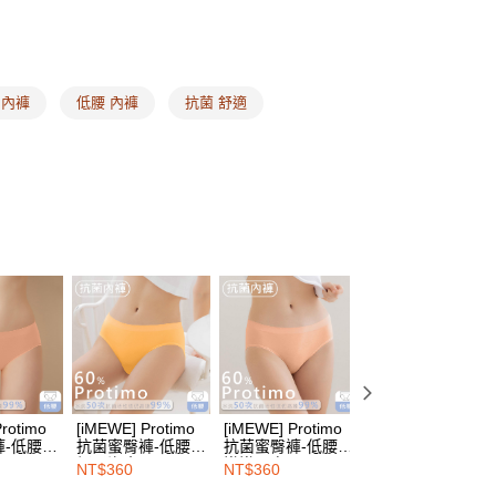
網路銀行／等多元方式進行付款，方視為交易完成。
布拉甲 ❙
台味#ㄓㄗ
：結帳手續完成當下不需立刻繳費，但若您需要取消訂單，請聯
的店家。未經商家同意取消之訂單仍視為有效，需透過AFTEE
惠專區 ❙
iMEWE ❘ 抗菌內褲2件$580
繳納相關費用。
00，滿NT$1,500(含以上)免運費
否成功請以「AFTEE先享後付 」之結帳頁面顯示為準，若有關於
尋
抗菌Protimo
角內褲
低腰 內褲
抗菌 舒適
功／繳費後需取消欲退款等相關疑問，請聯繫「AFTEE先享後
1取貨
援中心」
https://netprotections.freshdesk.com/support/home
式
素面內褲
00，滿NT$1,500(含以上)免運費
式
項】
抗菌內褲
恩沛科技股份有限公司提供之「AFTEE先享後付」服務完成之
依本服務之必要範圍內提供個人資料，並將交易相關給付款項請
00，滿NT$1,500(含以上)免運費
讓予恩沛科技股份有限公司。
個人資料處理事宜，請瀏覽以下網址：
HOP門市速取
ee.tw/terms/#terms3
年的使用者請事先徵得法定代理人或監護人之同意方可使用
E先享後付」，若未經同意申辦者引起之損失，本公司不負相關責
查看運費
AFTEE先享後付」時，將依據個別帳號之用戶狀況，依本公司
核予不同之上限額度；若仍有額度不足之情形，本公司將視審查
用戶進行身份認證。
一人註冊多個帳號或使用他人資訊註冊。若發現惡意使用之情
科技股份有限公司將有權停止該用戶之使用額度並採取法律行
rotimo
[iMEWE] Protimo
[iMEWE] Protimo
[iMEWE] Protimo
-低腰-
抗菌蜜臀褲-低腰-
抗菌蜜臀褲-低腰-
抗菌蜜臀褲-低腰-
橘子汽水
嫩嫩肌膚
榛果巧克力
NT$360
NT$360
NT$360