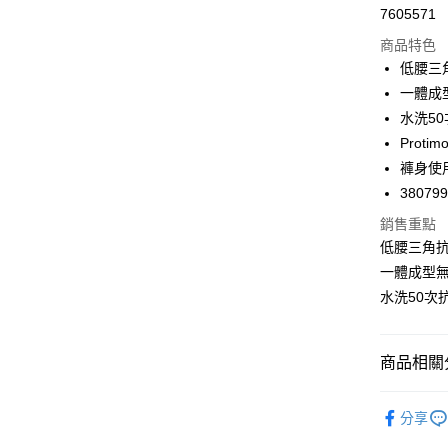
Apple Pay
7605571
商品特色
悠遊付
低腰三
Google Pa
一體成
水洗50
全支付
Prot
全盈+PAY
褲身使
38079
AFTEE先
相關說明
銷售重點
【關於「A
低腰三角
ATM付款
AFTEE
一體成型
便利好安
１．簡單
水洗50次
２．便利
運送方式
３．安心
全家取付
商品相關分
【「AFT
每筆NT$1
１．於結帳
❙ iMEW
付」結帳
分享
付款後全
２．訂單
🔎內褲款
３．收到繳
每筆NT$1