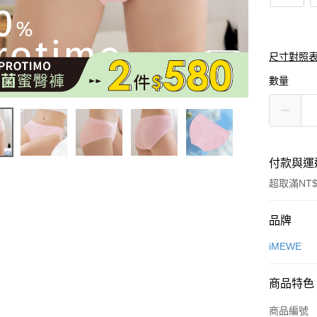
尺寸對照
數量
付款與運
超取滿NT$
付款方式
品牌
信用卡一
iMEWE
超商取貨
商品特色
LINE Pay
商品編號