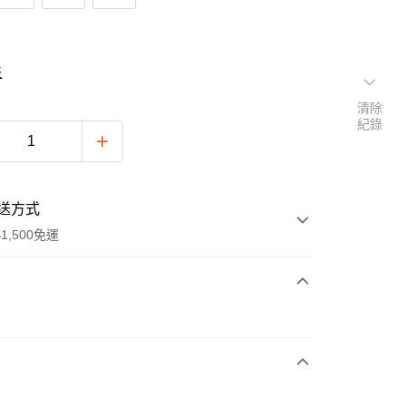
表
清除
紀錄
送方式
1,500免運
次付款
付款