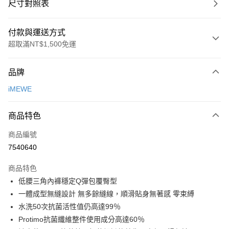
尺寸對照表
付款與運送方式
超取滿NT$1,500免運
付款方式
品牌
信用卡一次付款
iMEWE
超商取貨付款
商品特色
LINE Pay
商品編號
Apple Pay
7540640
悠遊付
商品特色
Google Pay
低腰三角內褲穩定Q彈包覆臀型
全支付
一體成型無縫設計 無多餘縫線，順滑貼身無著感 零束縛
水洗50次抗菌活性值仍高達99％
全盈+PAY
Protimo抗菌纖維整件使用成分高達60％