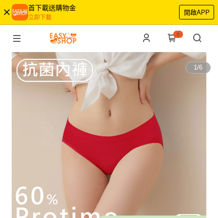
首下載送購物金
開啟APP
立即下載
0
1
/
6