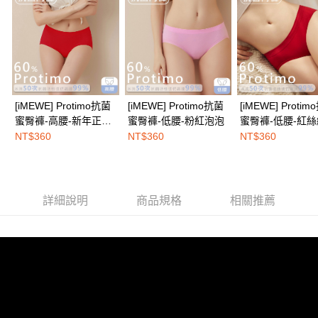
權轉讓予恩沛科技股份有限公司。
EASY SHOP門市速取
２．關於個人資料處理事宜，請瀏覽以下網址：
免運費
https://aftee.tw/terms/#terms3
３．未成年的使用者請事先徵得法定代理人或監護人之同意方可使用
海外配送
查看運費
「AFTEE先享後付」，若未經同意申辦者引起之損失，本公司不負相關責
任。
４．使用「AFTEE先享後付」時，將依據個別帳號之用戶狀況，依本公司即
時審查核予不同之上限額度；若仍有額度不足之情形，本公司將視審查結果
[iMEWE] Protimo抗菌
[iMEWE] Protimo抗菌
[iMEWE] Proti
請求用戶進行身份認證。
蜜臀褲-高腰-新年正當
蜜臀褲-低腰-粉紅泡泡
蜜臀褲-低腰-紅
５．嚴禁一人註冊多個帳號或使用他人資訊註冊。若發現惡意使用之情形，
紅
層
NT$360
NT$360
NT$360
恩沛科技股份有限公司將有權停止該用戶之使用額度並採取法律行動。
詳細說明
商品規格
相關推薦