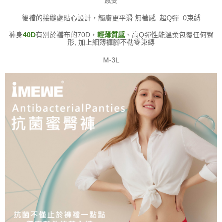
感受
後襠的接縫處貼心設計，觸膚更平滑 無著感 超Q彈 0束縛
褲身
40D
有別於襠布的70D，
輕薄質感
、高Q彈性能溫柔包覆任何臀
形, 加上細薄褲腳不勒零束縛
M-3L