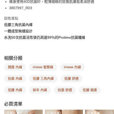
AFTEE先享後付
褲身使用40D抗菌紗，輕薄細緻的就像肌膚般柔滑舒適
相關說明
3807997_R03
【關於「AFTEE先享後付」】
ATM付款
AFTEE先享後付是「在收到商品之後才付款」的支付方式。 讓您購物簡單
銷售重點
便利好安心！
低腰三角抗菌內褲
１．簡單：不需註冊會員、不需綁卡、不需儲值。
運送方式
２．便利：只要手機號碼，簡訊認證，即可結帳。
一體成型無縫設計
３．安心：先確認商品／服務後，再付款。
全家取付
水洗50次抗菌活性值仍高達99％的Protimo抗菌纖維
每筆NT$100，滿NT$1,500(含以上)免運費
【「AFTEE先享後付」結帳流程】
１．於結帳方式選擇「AFTEE先享後付」後，將跳轉至「AFTEE先享後付」
付款後全家取貨
結帳頁面，進行簡訊認證並確認金額後，即可完成結帳。
相關分類
２．訂單成立數日內，您將收到繳費通知簡訊。
每筆NT$100，滿NT$1,500(含以上)免運費
３．收到繳費通知簡訊後14天內，點擊此簡訊中的連結，可透過四大超商／
開運 內褲
imewe 蜜臀褲
imewe 內褲
ATM／網路銀行／等多元方式進行付款，方視為交易完成。
7-11取付
※ 請注意：結帳手續完成當下不需立刻繳費，但若您需要取消訂單，請聯絡
每筆NT$100，滿NT$1,500(含以上)免運費
購買商品的店家。未經商家同意取消之訂單仍視為有效，需透過AFTEE先享
抗菌 內褲
低腰 三角內褲
低腰 舒適
後付繳納相關費用。
付款後7-11取貨
※ 交易是否成功請以「AFTEE先享後付 」之結帳頁面顯示為準，若有關於
低腰 內褲
新年 內褲
抗菌 舒適
低腰 親膚
是否繳費成功／繳費後需取消欲退款等相關疑問，請聯繫「AFTEE先享後付
每筆NT$100，滿NT$1,500(含以上)免運費
客戶支援中心」
https://netprotections.freshdesk.com/support/home
宅配
必買清單
【注意事項】
１．透過由恩沛科技股份有限公司提供之「AFTEE先享後付」服務完成之交
每筆NT$100，滿NT$1,500(含以上)免運費
易，需依本服務之必要範圍內提供個人資料，並將交易相關給付款項請求債