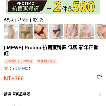
系列款 ❙ 相似款 ❙ 配套款
[iMEWE] Protimo抗菌蜜臀褲-低腰-新年正當
紅
超取滿NT$1,500免運
國家/地區配送
5
(
6
則評價
)
NT$360
請選擇商品選項