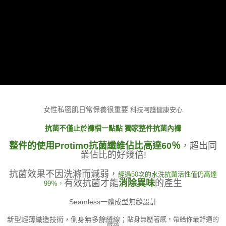
女性私密肌日常保養很重要
科技呵護健康安心
抗菌不僅止於褲檔一點點 獨家整件抗菌內褲
整件的使用Protimo抗菌纖維佔比高達60％
，超出同
業佔比的好幾倍!
抗菌效果不因洗滌而減弱，
經過50次的水洗抗菌活性值仍高達
有效抗菌才能
消除異味
的產生
99％，
Seamless一體成型無縫設計
新型輕薄織造技術，側身無多餘縫線；
貼身無壓著感，帶給你最舒適的