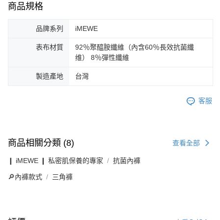
商品規格
品牌系列
iMEWE
表布材質
92％聚醯胺纖維（內含60％長效抗菌纖
维） 8％彈性纖維
製造產地
台灣
客服
商品相關分類 (8)
查看全部
❙ iMEWE ❙ 私密肌保養的專家
抗菌內褲
🔎內褲款式
三角褲