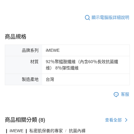
顯示電腦版詳細說明
商品規格
品牌系列
iMEWE
材質
92％聚醯胺纖維（內含60％長效抗菌纖
维） 8％彈性纖維
製造產地
台灣
客服
商品相關分類 (8)
查看全部
❙ iMEWE ❙ 私密肌保養的專家
抗菌內褲