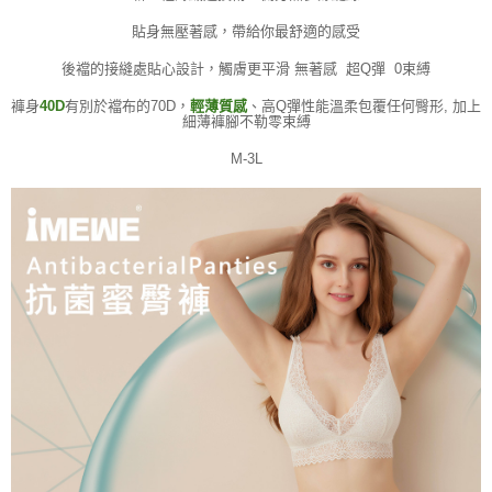
貼身無壓著感，帶給你最舒適的感受
後襠的接縫處貼心設計，觸膚更平滑 無著感 超Q彈 0束縛
褲身
40D
有別於襠布的70D，
輕薄質感
、高Q彈性能溫柔包覆任何臀形, 加上
細薄褲腳不勒零束縛
M-3L