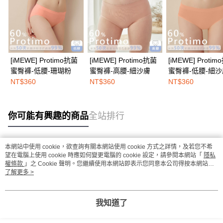
[iMEWE] Protimo抗菌
[iMEWE] Protimo抗菌
[iMEWE] Proti
蜜臀褲-低腰-珊瑚粉
蜜臀褲-高腰-細沙膚
蜜臀褲-低腰-細沙
NT$360
NT$360
NT$360
你可能有興趣的商品
全站排行
本網站中使用 cookie，欲查詢有關本網站使用 cookie 方式之詳情，及若您不希
熱門標籤
望在電腦上使用 cookie 時應如何變更電腦的 cookie 設定，請參閱本網站「
隱私
權條款
」之 Cookie 聲明。您繼續使用本網站即表示您同意本公司得按本網站使
用條款之 Cookie 聲明使用 cookie。
了解更多 >
我知道了