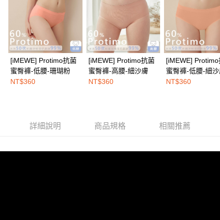
２．關於個人資料處理事宜，請瀏覽以下網址：
免運費
https://aftee.tw/terms/#terms3
３．未成年的使用者請事先徵得法定代理人或監護人之同意方可使用
海外配送
查看運費
「AFTEE先享後付」，若未經同意申辦者引起之損失，本公司不負相關責
任。
４．使用「AFTEE先享後付」時，將依據個別帳號之用戶狀況，依本公司即
時審查核予不同之上限額度；若仍有額度不足之情形，本公司將視審查結果
[iMEWE] Protimo抗菌
[iMEWE] Protimo抗菌
[iMEWE] Proti
請求用戶進行身份認證。
蜜臀褲-低腰-珊瑚粉
蜜臀褲-高腰-細沙膚
蜜臀褲-低腰-細沙
５．嚴禁一人註冊多個帳號或使用他人資訊註冊。若發現惡意使用之情形，
NT$360
NT$360
NT$360
恩沛科技股份有限公司將有權停止該用戶之使用額度並採取法律行動。
詳細說明
商品規格
相關推薦