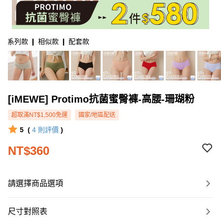
系列款 ❙ 相似款 ❙ 配套款
[iMEWE] Protimo抗菌蜜臀褲-高腰-珊瑚粉
超取滿NT$1,500免運
國家/地區配送
5
(
4
則評價
)
NT$360
請選擇商品選項
尺寸對照表