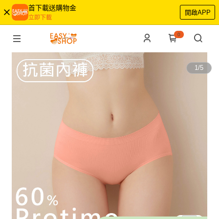
首下載送購物金
開啟APP
立即下載
0
1
/
5