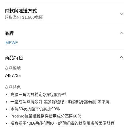
付款與運送方式
超取滿NT$1,500免運
付款方式
品牌
信用卡一次付款
iMEWE
超商取貨付款
商品特色
LINE Pay
商品編號
Apple Pay
7487735
悠遊付
商品特色
Google Pay
高腰三角內褲穩定Q彈包覆臀型
全支付
一體成型無縫設計 無多餘縫線，順滑貼身無著感 零束縛
水洗50次抗菌率仍高達99％
全盈+PAY
Protimo抗菌纖維整件使用成分高達60％
AFTEE先享後付
褲身採用40D超細抗菌紗，輕薄細緻的就像肌膚般柔滑舒適