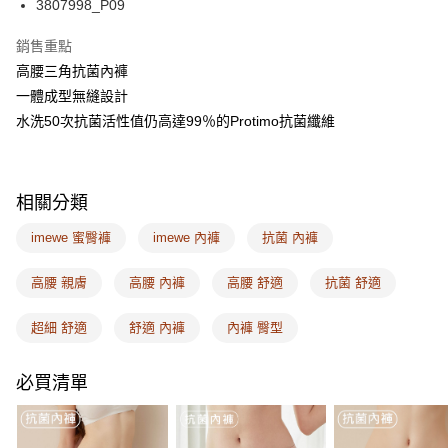
相關說明
3807998_P09
【關於「AFTEE先享後付」】
ATM付款
AFTEE先享後付是「在收到商品之後才付款」的支付方式。 讓您購物簡單
銷售重點
便利好安心！
高腰三角抗菌內褲
１．簡單：不需註冊會員、不需綁卡、不需儲值。
運送方式
２．便利：只要手機號碼，簡訊認證，即可結帳。
一體成型無縫設計
３．安心：先確認商品／服務後，再付款。
全家取付
水洗50次抗菌活性值仍高達99％的Protimo抗菌纖維
每筆NT$100，滿NT$1,500(含以上)免運費
【「AFTEE先享後付」結帳流程】
１．於結帳方式選擇「AFTEE先享後付」後，將跳轉至「AFTEE先享後付」
付款後全家取貨
結帳頁面，進行簡訊認證並確認金額後，即可完成結帳。
相關分類
２．訂單成立數日內，您將收到繳費通知簡訊。
每筆NT$100，滿NT$1,500(含以上)免運費
３．收到繳費通知簡訊後14天內，點擊此簡訊中的連結，可透過四大超商／
imewe 蜜臀褲
imewe 內褲
抗菌 內褲
ATM／網路銀行／等多元方式進行付款，方視為交易完成。
7-11取付
※ 請注意：結帳手續完成當下不需立刻繳費，但若您需要取消訂單，請聯絡
每筆NT$100，滿NT$1,500(含以上)免運費
購買商品的店家。未經商家同意取消之訂單仍視為有效，需透過AFTEE先享
高腰 親膚
高腰 內褲
高腰 舒適
抗菌 舒適
後付繳納相關費用。
付款後7-11取貨
※ 交易是否成功請以「AFTEE先享後付 」之結帳頁面顯示為準，若有關於
超細 舒適
舒適 內褲
內褲 臀型
是否繳費成功／繳費後需取消欲退款等相關疑問，請聯繫「AFTEE先享後付
每筆NT$100，滿NT$1,500(含以上)免運費
客戶支援中心」
https://netprotections.freshdesk.com/support/home
宅配
必買清單
【注意事項】
１．透過由恩沛科技股份有限公司提供之「AFTEE先享後付」服務完成之交
每筆NT$100，滿NT$1,500(含以上)免運費
易，需依本服務之必要範圍內提供個人資料，並將交易相關給付款項請求債
權轉讓予恩沛科技股份有限公司。
EASY SHOP門市速取