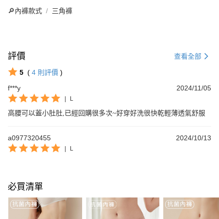
🔎內褲款式
三角褲
評價
查看全部
5
(
4
則評價
)
f***y
2024/11/05
|
L
高腰可以蓋小肚肚,已經回購很多次~好穿好洗很快乾輕薄透氣舒服
a0977320455
2024/10/13
|
L
必買清單