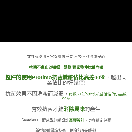
女性私密肌日常保養很重要
科技呵護健康安心
抗菌不僅止於褲檔一點點 獨家整件抗菌內褲
整件的使用Protimo抗菌纖維佔比高達60％
，超出同
業佔比的好幾倍!
抗菌效果不因洗滌而減弱，
經過50次的水洗抗菌活性值仍高達
99％
有效抗菌才能
消除異味
的產生
Seamless一體成型無縫設計
高腰設計
，更多穩定包覆
新型輕薄織造技術，側身無多餘縫線