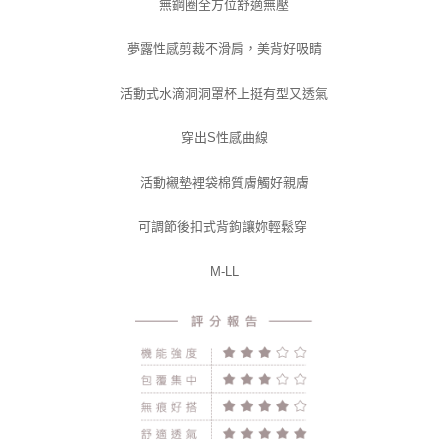
５．嚴禁一人註冊多個帳號或使用他人資訊註冊。若發現惡意使用之情形，
無鋼圈全方位舒適無壓
恩沛科技股份有限公司將有權停止該用戶之使用額度並採取法律行動。
夢露性感剪裁不滑肩，
美背好吸睛
活動式水滴洞洞罩杯上挺有型又透氣
穿出S性感曲線
活動襯墊裡袋棉質膚觸好親膚
可調節後扣式背鉤讓妳輕鬆穿
M-LL