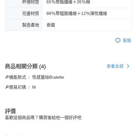
杯裡材質
65％聚酯纖維＋35％棉
花邊材質
88％聚醯胺纖維＋12％彈性纖維
製造產地
泰國
客服
商品相關分類 (4)
查看全部
🔎機能款式
性感蕾絲Bralette
🔎簡易尺碼
M
評價
喜歡這個商品嗎？購買後給他一個好評吧