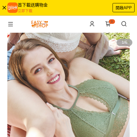
首下載送購物金
開啟APP
立即下載
0
1
/
6