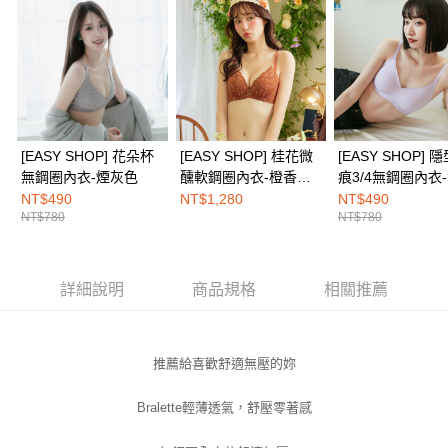
１．於結帳方式選擇「AFTEE先享後付」後，將跳轉至「AFTEE先享後付」
付款後全家取貨
結帳頁面，進行簡訊認證並確認金額後，即可完成結帳。
２．訂單成立數日內，您將收到繳費通知簡訊。
每筆NT$100，滿NT$1,500(含以上)免運費
３．收到繳費通知簡訊後14天內，點擊此簡訊中的連結，可透過四大超商／
ATM／網路銀行／等多元方式進行付款，方視為交易完成。
7-11取付
※ 請注意：結帳手續完成當下不需立刻繳費，但若您需要取消訂單，請聯絡
每筆NT$100，滿NT$1,500(含以上)免運費
購買商品的店家。未經商家同意取消之訂單仍視為有效，需透過AFTEE先享
後付繳納相關費用。
[EASY SHOP] 花朵杯
[EASY SHOP] 桂花微
[EASY SHOP] 
付款後7-11取貨
※ 交易是否成功請以「AFTEE先享後付 」之結帳頁面顯示為準，若有關於
無鋼圈內衣-煙灰色
醺軟鋼圈內衣-橙香甘
痕3/4無鋼圈內衣
是否繳費成功／繳費後需取消欲退款等相關疑問，請聯繫「AFTEE先享後付
每筆NT$100，滿NT$1,500(含以上)免運費
客戶支援中心」
https://netprotections.freshdesk.com/support/home
醺
紫
NT$490
NT$1,280
NT$490
NT$780
NT$780
宅配
【注意事項】
１．透過由恩沛科技股份有限公司提供之「AFTEE先享後付」服務完成之交
每筆NT$100，滿NT$1,500(含以上)免運費
易，需依本服務之必要範圍內提供個人資料，並將交易相關給付款項請求債
權轉讓予恩沛科技股份有限公司。
詳細說明
商品規格
相關推薦
EASY SHOP門市速取
２．關於個人資料處理事宜，請瀏覽以下網址：
免運費
https://aftee.tw/terms/#terms3
３．未成年的使用者請事先徵得法定代理人或監護人之同意方可使用
「AFTEE先享後付」，若未經同意申辦者引起之損失，本公司不負相關責
推薦給喜歡舒適無壓的妳
任。
４．使用「AFTEE先享後付」時，將依據個別帳號之用戶狀況，依本公司即
Bralette輕薄透氣，舒壓零著感
時審查核予不同之上限額度；若仍有額度不足之情形，本公司將視審查結果
請求用戶進行身份認證。