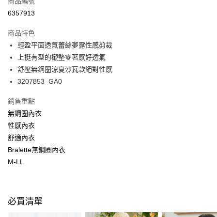
商品編號
超商取貨付款
6357913
LINE Pay
商品特色
Apple Pay
輕盈平面透氣蕾絲夢露性感剪裁
上挺有型的襯墊零著感好透氣
悠遊付
舒壓無鋼圈涼夏沙瓦款絕對性感
Google Pay
3207853_GA0
全支付
銷售重點
無鋼圈內衣
全盈+PAY
性感內衣
AFTEE先享後付
舒適內衣
相關說明
Bralette無鋼圈內衣
【關於「AFTEE先享後付」】
M-LL
ATM付款
AFTEE先享後付是「在收到商品之後才付款」的支付方式。 讓您購物簡單
便利好安心！
１．簡單：不需註冊會員、不需綁卡、不需儲值。
運送方式
２．便利：只要手機號碼，簡訊認證，即可結帳。
３．安心：先確認商品／服務後，再付款。
必買清單
全家取付
每筆NT$100，滿NT$1,500(含以上)免運費
【「AFTEE先享後付」結帳流程】