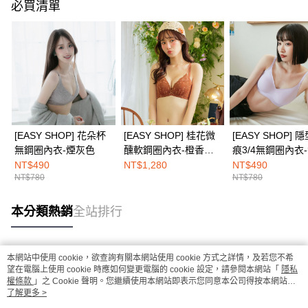
必買清單
[EASY SHOP] 花朵杯
[EASY SHOP] 桂花微
[EASY SHOP] 
無鋼圈內衣-煙灰色
醺軟鋼圈內衣-橙香甘
痕3/4無鋼圈內衣
醺
紫
NT$490
NT$1,280
NT$490
NT$780
NT$780
本分類熱銷
全站排行
本網站中使用 cookie，欲查詢有關本網站使用 cookie 方式之詳情，及若您不希
熱門標籤
望在電腦上使用 cookie 時應如何變更電腦的 cookie 設定，請參閱本網站「
隱私
權條款
」之 Cookie 聲明。您繼續使用本網站即表示您同意本公司得按本網站使
用條款之 Cookie 聲明使用 cookie。
了解更多 >