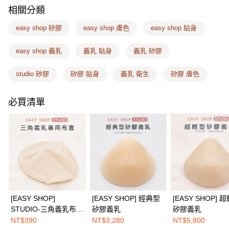
相關說明
相關分類
【關於「AFTEE先享後付」】
ATM付款
AFTEE先享後付是「在收到商品之後才付款」的支付方式。 讓您購物簡單
easy shop 矽膠
easy shop 膚色
easy shop 貼身
便利好安心！
１．簡單：不需註冊會員、不需綁卡、不需儲值。
運送方式
２．便利：只要手機號碼，簡訊認證，即可結帳。
easy shop 義乳
義乳 貼身
義乳 矽膠
３．安心：先確認商品／服務後，再付款。
全家取付
studio 矽膠
矽膠 貼身
義乳 衛生
矽膠 膚色
每筆NT$100，滿NT$1,500(含以上)免運費
【「AFTEE先享後付」結帳流程】
１．於結帳方式選擇「AFTEE先享後付」後，將跳轉至「AFTEE先享後付」
付款後全家取貨
結帳頁面，進行簡訊認證並確認金額後，即可完成結帳。
必買清單
２．訂單成立數日內，您將收到繳費通知簡訊。
每筆NT$100，滿NT$1,500(含以上)免運費
３．收到繳費通知簡訊後14天內，點擊此簡訊中的連結，可透過四大超商／
ATM／網路銀行／等多元方式進行付款，方視為交易完成。
7-11取付
※ 請注意：結帳手續完成當下不需立刻繳費，但若您需要取消訂單，請聯絡
每筆NT$100，滿NT$1,500(含以上)免運費
購買商品的店家。未經商家同意取消之訂單仍視為有效，需透過AFTEE先享
後付繳納相關費用。
付款後7-11取貨
※ 交易是否成功請以「AFTEE先享後付 」之結帳頁面顯示為準，若有關於
是否繳費成功／繳費後需取消欲退款等相關疑問，請聯繫「AFTEE先享後付
每筆NT$100，滿NT$1,500(含以上)免運費
客戶支援中心」
https://netprotections.freshdesk.com/support/home
宅配
【注意事項】
[EASY SHOP]
[EASY SHOP] 經典型
[EASY SHOP] 
１．透過由恩沛科技股份有限公司提供之「AFTEE先享後付」服務完成之交
每筆NT$100，滿NT$1,500(含以上)免運費
STUDIO-三角義乳布
矽膠義乳
矽膠義乳
易，需依本服務之必要範圍內提供個人資料，並將交易相關給付款項請求債
套-柔膚色
NT$390
NT$3,280
NT$5,800
權轉讓予恩沛科技股份有限公司。
EASY SHOP門市速取