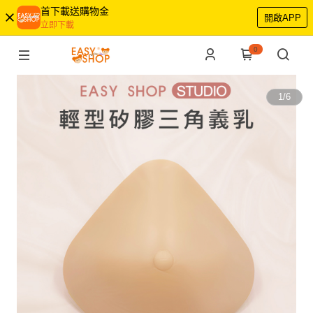
首下載送購物金
開啟APP
立即下載
0
1
/
6