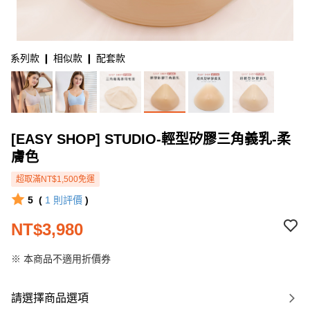
系列款 ❙ 相似款 ❙ 配套款
[EASY SHOP] STUDIO-輕型矽膠三角義乳-柔
膚色
超取滿NT$1,500免運
5
(
1
則評價
)
NT$3,980
※ 本商品不適用折價券
請選擇商品選項