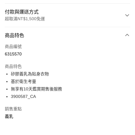
付款與運送方式
超取滿NT$1,500免運
付款方式
商品特色
信用卡一次付款
商品編號
超商取貨付款
6315570
LINE Pay
商品特色
Apple Pay
矽膠義乳為貼身衣物
基於衛生考量
悠遊付
無享有10天鑑賞期售後服務
Google Pay
3900587_CA
全支付
銷售重點
義乳
全盈+PAY
AFTEE先享後付