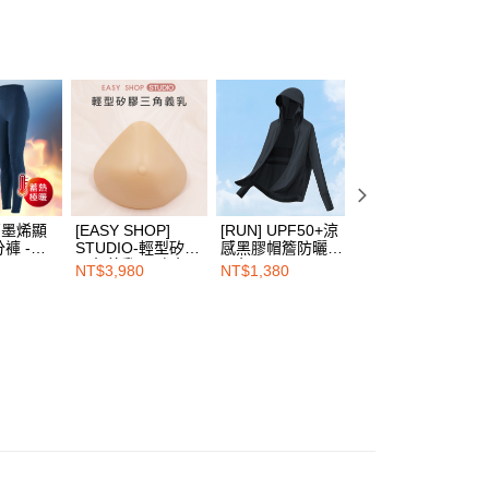
：結帳手續完成當下不需立刻繳費，但若您需要取消訂單，請聯
的店家。未經商家同意取消之訂單仍視為有效，需透過AFTEE
繳納相關費用。
00，滿NT$1,500(含以上)免運費
否成功請以「AFTEE先享後付 」之結帳頁面顯示為準，若有關於
功／繳費後需取消欲退款等相關疑問，請聯繫「AFTEE先享後
1取貨
援中心」
https://netprotections.freshdesk.com/support/home
00，滿NT$1,500(含以上)免運費
項】
恩沛科技股份有限公司提供之「AFTEE先享後付」服務完成之
依本服務之必要範圍內提供個人資料，並將交易相關給付款項請
00，滿NT$1,500(含以上)免運費
讓予恩沛科技股份有限公司。
個人資料處理事宜，請瀏覽以下網址：
鋅石墨烯顯
[EASY SHOP]
[RUN] UPF50+涼
[RUN] UPF50+涼
HOP門市速取
褲 -天
STUDIO-輕型矽膠
感黑膠帽簷防曬衣-
感黑膠帽簷防曬衣
ee.tw/terms/#terms3
三角義乳-柔膚色
黑色
冰川灰
年的使用者請事先徵得法定代理人或監護人之同意方可使用
NT$3,980
NT$1,380
NT$1,380
E先享後付」，若未經同意申辦者引起之損失，本公司不負相關責
AFTEE先享後付」時，將依據個別帳號之用戶狀況，依本公司
核予不同之上限額度；若仍有額度不足之情形，本公司將視審查
用戶進行身份認證。
一人註冊多個帳號或使用他人資訊註冊。若發現惡意使用之情
科技股份有限公司將有權停止該用戶之使用額度並採取法律行