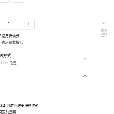
清除
紀錄
不適用折價券
不適用點數折抵
送方式
1,500免運
次付款
付款
襯墊,弧度曲線更服貼胸形
洞更加透氣