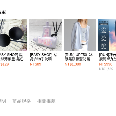
※ 請注意
7-11取付
絡購買商品
清單
先享後付
每筆NT$1
※ 交易是
是否繳費成
付款後7-1
付客戶支
每筆NT$1
【注意事
宅配
１．透過由
交易，需
每筆NT$1
求債權轉
２．關於
ASY SHOP] 魔
[EASY SHOP] 貼
[RUN] UPF50+冰
[RUN]
EASY S
-絲薄襯墊-黑色
身衣物手洗精
感黑膠帽簷防曬衣-
瘦魔塑九分
https://aft
免運費
晴空藍
青色
３．未成
$129
NT$89
NT$1,380
NT$990
「AFTE
NT$1,680
任。
４．使用「
即時審查
結果請求
５．嚴禁
形，恩沛
說明
商品規格
相關推薦
動。