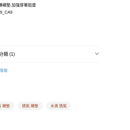
薄襯墊,加強穿著挺度
79_CA9
y
享後付
類 (1)
 ❙
襯墊背鉤
FTEE先享後付」】
客服
先享後付是「在收到商品之後才付款」的支付方式。 讓您購物簡單
心！
：不需註冊會員、不需綁卡、不需儲值。
：只要手機號碼，簡訊認證，即可結帳。
：先確認商品／服務後，再付款。
EE先享後付」結帳流程】
貼 襯墊
透氣 襯墊
水滴 透氣
00，滿NT$1,500(含以上)免運費
方式選擇「AFTEE先享後付」後，將跳轉至「AFTEE先享後
頁面，進行簡訊認證並確認金額後，即可完成結帳。
家取貨
成立數日內，您將收到繳費通知簡訊。
費通知簡訊後14天內，點擊此簡訊中的連結，可透過四大超商
00，滿NT$1,500(含以上)免運費
網路銀行／等多元方式進行付款，方視為交易完成。