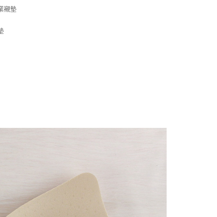
業襯墊
墊