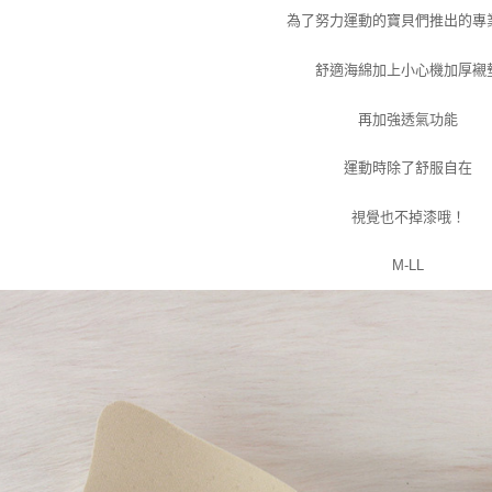
為了努力運動的寶貝們推出的專
舒適海綿
加上小心機加厚襯
再加強透氣功能
運動時除了舒服自在
視覺也不掉漆哦！
M-LL