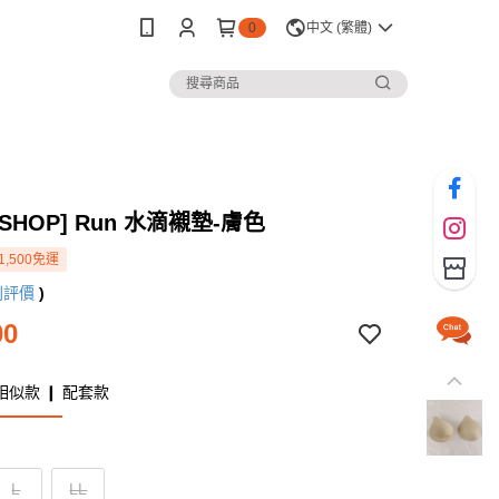
0
中文 (繁體)
 SHOP] Run 水滴襯墊-膚色
1,500免運
則評價
)
00
相似款 ❙ 配套款
L
LL