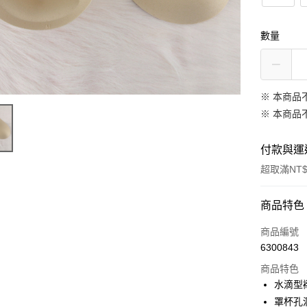
數量
※ 本商品
※ 本商品
付款與運
超取滿NT$
付款方式
商品特色
信用卡一
商品編號
6300843
超商取貨
商品特色
LINE Pay
水滴型
罩杯孔
Apple Pay