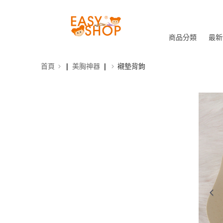
商品分類
最新
首頁
❙ 美胸神器 ❙
襯墊背鉤