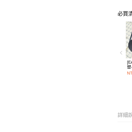
必買
[E
塑
NT
詳細