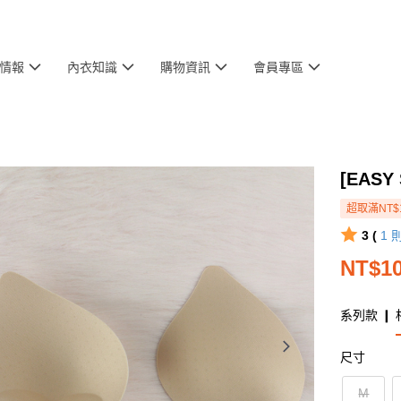
情報
內衣知識
購物資訊
會員專區
[EASY
超取滿NT$
3 (
1
NT$1
系列款 ❙ 
尺寸
M