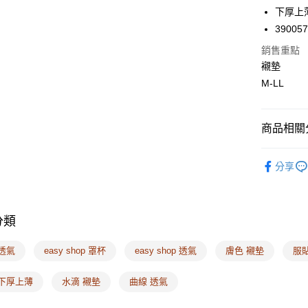
下厚上
悠遊付
39005
Google Pa
銷售重點
襯墊
全支付
M-LL
全盈+PAY
AFTEE先
商品相關分
相關說明
❙ 美胸神器
【關於「A
ATM付款
分享
AFTEE
便利好安
１．簡單
２．便利
運送方式
３．安心
分類
全家取付
【「AFT
透氣
easy shop 罩杯
easy shop 透氣
膚色 襯墊
服
每筆NT$1
１．於結帳
付」結帳
付款後全
２．訂單
 下厚上薄
水滴 襯墊
曲線 透氣
３．收到繳
每筆NT$1
／ATM／