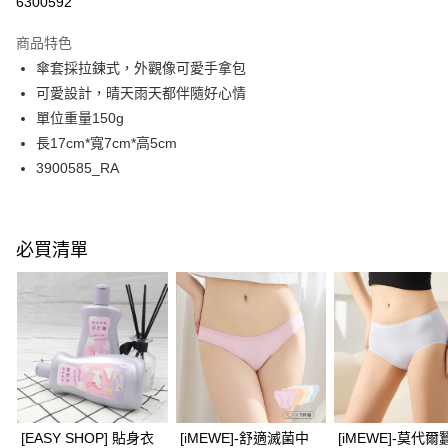
6300592
LINE Pay
商品特色
Apple Pay
傘套採拉鍊式，外觀像可愛手拿包
可愛設計，晴天雨天都伴隨好心情
悠遊付
單位重量150g
Google Pay
長17cm*寬7cm*高5cm
3900585_RA
全支付
全盈+PAY
AFTEE先享後付
必買清單
相關說明
【關於「AFTEE先享後付」】
ATM付款
AFTEE先享後付是「在收到商品之後才付款」的支付方式。 讓您購物簡單
便利好安心！
１．簡單：不需註冊會員、不需綁卡、不需儲值。
運送方式
２．便利：只要手機號碼，簡訊認證，即可結帳。
３．安心：先確認商品／服務後，再付款。
全家取付
每筆NT$100，滿NT$1,500(含以上)免運費
【「AFTEE先享後付」結帳流程】
[EASY SHOP] 貼身衣
[iMEWE]-舒適滅菌中
[iMEWE]-莫代爾
１．於結帳方式選擇「AFTEE先享後付」後，將跳轉至「AFTEE先享後付」