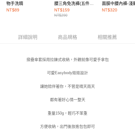
付款後全家取貨
結帳頁面，進行簡訊認證並確認金額後，即可完成結帳。
物手洗精
腰三角免洗褲(五件組)-
面膜中腰內褲-淺
２．訂單成立數日內，您將收到繳費通知簡訊。
粉彩繽紛色
NT$89
NT$159
NT$320
每筆NT$100，滿NT$1,500(含以上)免運費
３．收到繳費通知簡訊後14天內，點擊此簡訊中的連結，可透過四大超商／
NT$290
ATM／網路銀行／等多元方式進行付款，方視為交易完成。
7-11取付
※ 請注意：結帳手續完成當下不需立刻繳費，但若您需要取消訂單，請聯絡
每筆NT$100，滿NT$1,500(含以上)免運費
購買商品的店家。未經商家同意取消之訂單仍視為有效，需透過AFTEE先享
後付繳納相關費用。
詳細說明
商品規格
相關推薦
付款後7-11取貨
※ 交易是否成功請以「AFTEE先享後付 」之結帳頁面顯示為準，若有關於
是否繳費成功／繳費後需取消欲退款等相關疑問，請聯繫「AFTEE先享後付
每筆NT$100，滿NT$1,500(含以上)免運費
客戶支援中心」
https://netprotections.freshdesk.com/support/home
摺疊傘套採用拉鍊式收納，外觀就像可愛手拿包
宅配
【注意事項】
１．透過由恩沛科技股份有限公司提供之「AFTEE先享後付」服務完成之交
每筆NT$100，滿NT$1,500(含以上)免運費
可愛Easybody娃娃設計
易，需依本服務之必要範圍內提供個人資料，並將交易相關給付款項請求債
權轉讓予恩沛科技股份有限公司。
EASY SHOP門市速取
２．關於個人資料處理事宜，請瀏覽以下網址：
讓她陪伴著你，不管是晴天雨天
免運費
https://aftee.tw/terms/#terms3
３．未成年的使用者請事先徵得法定代理人或監護人之同意方可使用
都有著好心情一整天
「AFTEE先享後付」，若未經同意申辦者引起之損失，本公司不負相關責
任。
４．使用「AFTEE先享後付」時，將依據個別帳號之用戶狀況，依本公司即
重量150g，輕巧不笨重
時審查核予不同之上限額度；若仍有額度不足之情形，本公司將視審查結果
請求用戶進行身份認證。
方便收納，出門後放進包包即可
５．嚴禁一人註冊多個帳號或使用他人資訊註冊。若發現惡意使用之情形，
恩沛科技股份有限公司將有權停止該用戶之使用額度並採取法律行動。