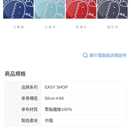
顯示電腦版詳細說明
商品規格
品牌系列
EASY SHOP
傘骨構造
50cm＊6K
傘布材質
聚酯纖維100％
製造產地
中國